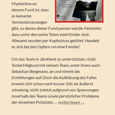
Mysteriöse an
diesem Fund ist, dass
es keinerlei
Vermisstenanzeigen
gibt, zu denen dieser Fund passen würde. Feststeht,
dass unter den sechs Toten zwei Kinder sind.
Allesamt wurden per Kopfschuss getötet. Handelt
es sich bei den Opfern um eine Familie?
Um das Team in Jämtland zu unterstützen, rückt
Torkel Höglund mit seinem Team, unter ihnen auch
Sebastian Bergmann, an und nimmt die
Ermittlungen auf. Doch die Aufklärung des Falles
erweist sich schon nach kurzer Zeit als äußerst
schwierig, nicht zuletzt aufgrund von Spannungen
innerhalb des Teams sowie persönlicher Probleme
Hjorth & Rosenfeldt – Die Tote
der einzelnen Polizisten …
weiterlesen
→