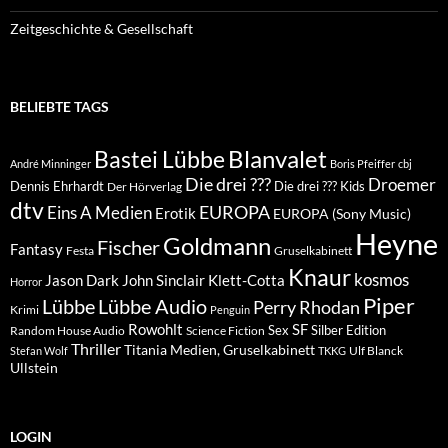
Zeitgeschichte & Gesellschaft
BELIEBTE TAGS
Blanvalet
Bastei Lübbe
André Minninger
Boris Pfeiffer
cbj
Die drei ???
Droemer
Dennis Ehrhardt
Die drei ??? Kids
Der Hörverlag
dtv
EUROPA
Eins A Medien
Erotik
EUROPA (Sony Music)
Heyne
Goldmann
Fischer
Fantasy
Festa
Gruselkabinett
Knaur
kosmos
Klett-Cotta
Jason Dark
John Sinclair
Horror
Piper
Lübbe Audio
Lübbe
Perry Rhodan
Krimi
Penguin
Rowohlt
SF
Sex
Silber Edition
Random House Audio
Science Fiction
Thriller
Titania Medien, Gruselkabinett
Ulf Blanck
Stefan Wolf
TKKG
Ullstein
LOGIN