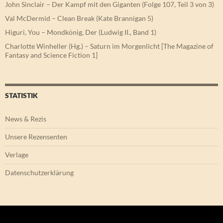
John Sinclair – Der Kampf mit den Giganten (Folge 107, Teil 3 von 3)
Val McDermid – Clean Break (Kate Brannigan 5)
Higuri, You – Mondkönig, Der (Ludwig II., Band 1)
Charlotte Winheller (Hg.) – Saturn im Morgenlicht [The Magazine of
Fantasy and Science Fiction 1]
STATISTIK
News & Rezis
Unsere Rezensenten
Verlage
Datenschutzerklärung