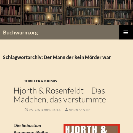
Zum
Inhalt
springen
Buchwurm.org
PRIMÄR
MENÜ
Schlagwortarchiv: Der Mann der kein Mörder war
THRILLER & KRIMIS
Hjorth & Rosenfeldt – Das
Mädchen, das verstummte
29. OKTOBER 2014
VERA SENTIS
Die
Sebastian
Bergmann
-Reihe: