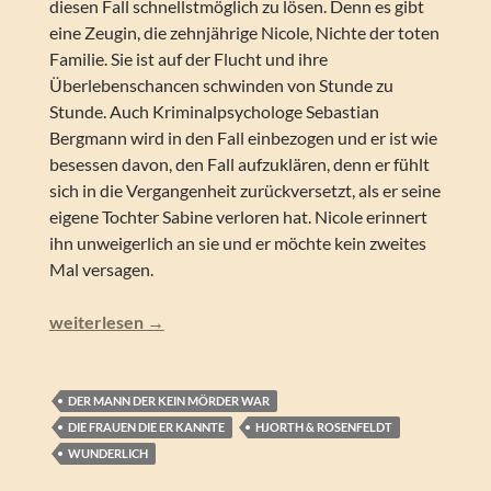
diesen Fall schnellstmöglich zu lösen. Denn es gibt
eine Zeugin, die zehnjährige Nicole, Nichte der toten
Familie. Sie ist auf der Flucht und ihre
Überlebenschancen schwinden von Stunde zu
Stunde. Auch Kriminalpsychologe Sebastian
Bergmann wird in den Fall einbezogen und er ist wie
besessen davon, den Fall aufzuklären, denn er fühlt
sich in die Vergangenheit zurückversetzt, als er seine
eigene Tochter Sabine verloren hat. Nicole erinnert
ihn unweigerlich an sie und er möchte kein zweites
Mal versagen.
Hjorth & Rosenfeldt – Das Mädchen, das verstummte
weiterlesen
→
DER MANN DER KEIN MÖRDER WAR
DIE FRAUEN DIE ER KANNTE
HJORTH & ROSENFELDT
WUNDERLICH