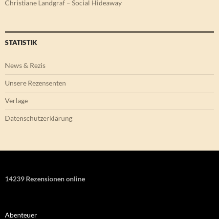
Christiane Landgraf – Social Hideaway
STATISTIK
News & Rezis
Unsere Rezensenten
Verlage
Datenschutzerklärung
14239 Rezensionen online
Abenteuer