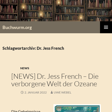
Zum
Inhalt
springen
Buchwurm.org
PRIMÄR
MENÜ
Schlagwortarchiv: Dr. Jess French
NEWS
[NEWS] Dr. Jess French – Die
verborgene Welt der Ozeane
2. JANUAR 2022
UWE WEBEL
Die Geheimnisse