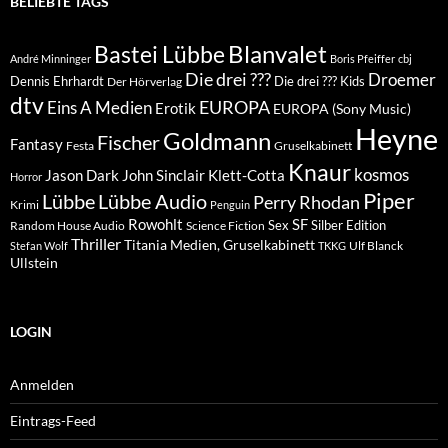
BELIEBTE TAGS
Blanvalet
Bastei Lübbe
André Minninger
Boris Pfeiffer
cbj
Die drei ???
Droemer
Dennis Ehrhardt
Die drei ??? Kids
Der Hörverlag
dtv
EUROPA
Eins A Medien
Erotik
EUROPA (Sony Music)
Heyne
Goldmann
Fischer
Fantasy
Festa
Gruselkabinett
Knaur
kosmos
Klett-Cotta
Jason Dark
John Sinclair
Horror
Piper
Lübbe Audio
Lübbe
Perry Rhodan
Krimi
Penguin
Rowohlt
SF
Sex
Silber Edition
Random House Audio
Science Fiction
Thriller
Titania Medien, Gruselkabinett
Ulf Blanck
Stefan Wolf
TKKG
Ullstein
LOGIN
Anmelden
Eintrags-Feed