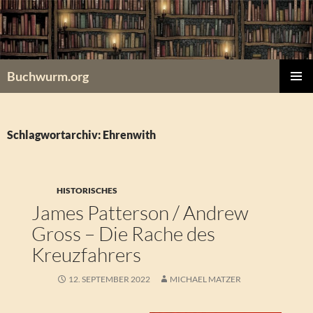
Zum
Inhalt
springen
Buchwurm.org
PRIMÄR
MENÜ
Schlagwortarchiv: Ehrenwith
HISTORISCHES
James Patterson / Andrew
Gross – Die Rache des
Kreuzfahrers
12. SEPTEMBER 2022
MICHAEL MATZER