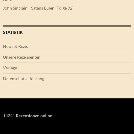
John Sinclair – Satans Eulen (Folge 92)
STATISTIK
News & Rezis
Unsere Rezensenten
Verlage
Datenschutzerklärung
14241 Rezensionen online