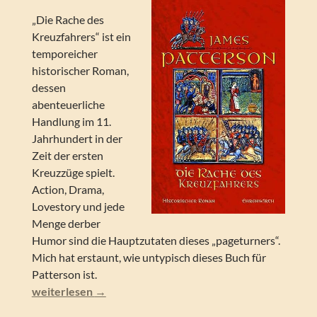
„Die Rache des
Kreuzfahrers“ ist ein
temporeicher
historischer Roman,
dessen
abenteuerliche
Handlung im 11.
Jahrhundert in der
Zeit der ersten
Kreuzzüge spielt.
Action, Drama,
Lovestory und jede
Menge derber
Humor sind die Hauptzutaten dieses „pageturners“.
Mich hat erstaunt, wie untypisch dieses Buch für
Patterson ist.
James Patterson / Andrew Gross – Die Rache des Kreuzf
weiterlesen
→