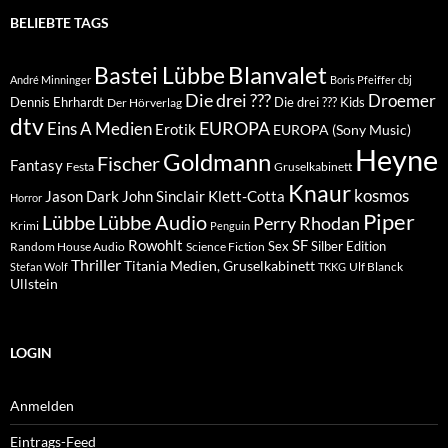
BELIEBTE TAGS
Blanvalet
Bastei Lübbe
André Minninger
Boris Pfeiffer
cbj
Die drei ???
Droemer
Dennis Ehrhardt
Die drei ??? Kids
Der Hörverlag
dtv
EUROPA
Eins A Medien
Erotik
EUROPA (Sony Music)
Heyne
Goldmann
Fischer
Fantasy
Festa
Gruselkabinett
Knaur
kosmos
Klett-Cotta
Jason Dark
John Sinclair
Horror
Piper
Lübbe Audio
Lübbe
Perry Rhodan
Krimi
Penguin
Rowohlt
SF
Sex
Silber Edition
Random House Audio
Science Fiction
Thriller
Titania Medien, Gruselkabinett
Ulf Blanck
Stefan Wolf
TKKG
Ullstein
LOGIN
Anmelden
Eintrags-Feed