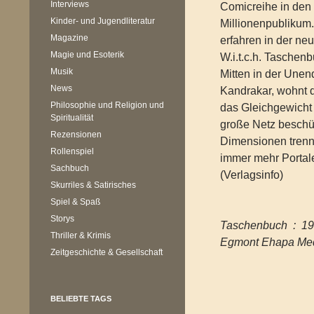
Interviews
Comicreihe in den
Kinder- und Jugendliteratur
Millionenpublikum
Magazine
erfahren in der ne
Magie und Esoterik
W.i.t.c.h. Taschenb
Musik
Mitten in der Unend
News
Kandrakar, wohnt d
Philosophie und Religion und
das Gleichgewicht 
Spiritualität
große Netz beschü
Rezensionen
Dimensionen trenn
Rollenspiel
immer mehr Portal
Sachbuch
(Verlagsinfo)
Skurriles & Satirisches
Spiel & Spaß
Storys
Taschenbuc
Thriller & Krimis
Egmont Ehapa Me
Zeitgeschichte & Gesellschaft
BELIEBTE TAGS