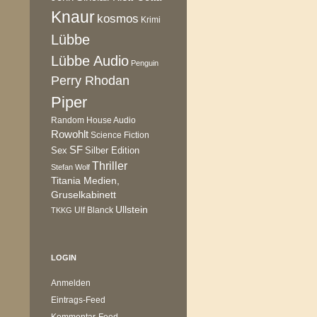
Knaur
kosmos
Krimi
Lübbe
Lübbe Audio
Penguin
Perry Rhodan
Piper
Random House Audio
Rowohlt
Science Fiction
SF
Sex
Silber Edition
Thriller
Stefan Wolf
Titania Medien,
Gruselkabinett
Ullstein
Ulf Blanck
TKKG
LOGIN
Anmelden
Eintrags-Feed
Kommentar-Feed