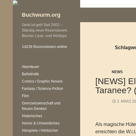
Zum
Inhalt
Buchwurm.org
springen
Geist ist geil! Seit 2002 –
Ständig neue Rezensionen,
Bücher, Lese- und Hörtipps
14239 Rezensionen online
Schlagwo
Abenteuer
NEWS
Belletristik
[NEWS] El
Comics / Graphic Novels
Taranee? (
Fantasy / Science-Fiction
Film
3. MÄRZ 2
Grenzwissenschaft und
Neues Denken
Historisches
Horror & Unheimliches
Als magische Hüte
Hörspiele / Hörbücher
erreichten die W.i.t