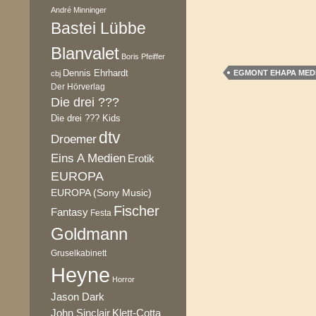
André Minninger
Bastei Lübbe
Blanvalet
Boris Pfeiffer
Dennis Ehrhardt
EGMONT EHAPA MED
cbj
Der Hörverlag
Die drei ???
Die drei ??? Kids
dtv
Droemer
Eins A Medien
Erotik
EUROPA
EUROPA (Sony Music)
Fischer
Fantasy
Festa
Goldmann
Gruselkabinett
Heyne
Horror
Jason Dark
Klett-Cotta
John Sinclair