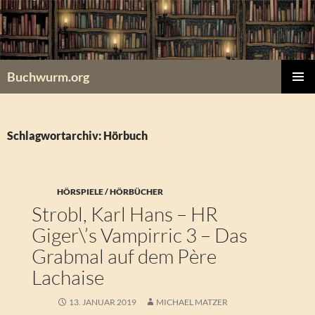
Zum
Inhalt
springen
Buchwurm.org
PRIMÄR
MENÜ
Schlagwortarchiv: Hörbuch
HÖRSPIELE / HÖRBÜCHER
Strobl, Karl Hans – HR
Giger\’s Vampirric 3 – Das
Grabmal auf dem Père
Lachaise
13. JANUAR 2019
MICHAEL MATZER