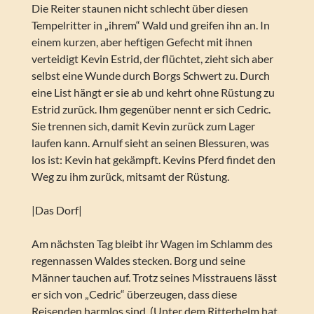
Die Reiter staunen nicht schlecht über diesen
Tempelritter in „ihrem“ Wald und greifen ihn an. In
einem kurzen, aber heftigen Gefecht mit ihnen
verteidigt Kevin Estrid, der flüchtet, zieht sich aber
selbst eine Wunde durch Borgs Schwert zu. Durch
eine List hängt er sie ab und kehrt ohne Rüstung zu
Estrid zurück. Ihm gegenüber nennt er sich Cedric.
Sie trennen sich, damit Kevin zurück zum Lager
laufen kann. Arnulf sieht an seinen Blessuren, was
los ist: Kevin hat gekämpft. Kevins Pferd findet den
Weg zu ihm zurück, mitsamt der Rüstung.
|Das Dorf|
Am nächsten Tag bleibt ihr Wagen im Schlamm des
regennassen Waldes stecken. Borg und seine
Männer tauchen auf. Trotz seines Misstrauens lässt
er sich von „Cedric“ überzeugen, dass diese
Reisenden harmlos sind. (Unter dem Ritterhelm hat