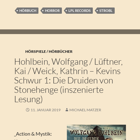
HÖRBUCH
HORROR
LPL RECORDS
STROBL
HÖRSPIELE / HÖRBÜCHER
Hohlbein, Wolfgang / Lüftner,
Kai / Weick, Kathrin – Kevins
Schwur 1: Die Druiden von
Stonehenge (inszenierte
Lesung)
11. JANUAR 2019
MICHAEL MATZER
_Action & Mystik: