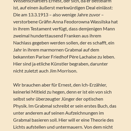
Wissenschaftlers Ernest, der sich, da er bettelarm
ist, auf einen äußerst merkwürdigen Deal einlässt:
Die am 13.3.1913 – also wenige Jahre zuvor –
verstorbene Gräfin Anna Feodorowna Wassilska hat
in ihrem Testament verfügt, dass demjenigen Mann
zweimal hunderttausend Franken aus ihrem
Nachlass gegeben werden sollen, der es schafft, ein
Jahr in ihrem marmornen Grabmal auf dem
bekannten Pariser Friedhof Père Lachaise zu leben.
Hier sind ja etliche Künstler begraben, darunter
nicht zuletzt auch Jim Morrison.
Wir brauchen aber für Ernest, den Ich-Erzähler,
keinerlei Mitleid zu hegen, denn er ist ein von sich
selbst sehr überzeugter Jünger der optischen
Physik. Im Grabmal schreibt er sein erstes Buch, das
unter anderem auf seinen Aufzeichnungen im
Grabmal basieren soll. Hier will er eine Theorie des
Lichts aufstellen und untermauern. Von dem nicht