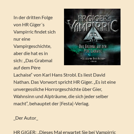
In der dritten Folge
von HR Giger´s
Vampirric findet sich
nur eine
Vampirgeschichte,
aber die hat es in
sich: „Das Grabmal
auf dem Père
Lachaise“ von Karl Hans Strobl. Es liest David
Nathan. Das Vorwort spricht HR Giger. „Es ist eine
unvergessliche Horrorgeschichte über Gier,
Wahnsinn und Alpträume, die sich jeder selber
macht“, behauptet der |Festa|-Verlag.
_Der Autor_
HR GIGER: „Dieses Mal erwartet Sie bei Vampirric