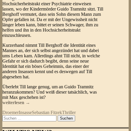
Hochsicherheitstrakt einer Psychiatrie einweisen
lassen, wo der Kindermörder Guido Tramnitz sitzt. Till
Berghoff vermutet, dass sein Sohn diesem Mann zum
Opfer gefallen ist. Da er mit der Ungewissheit nicht
länger leben kann, bittet er seinen Schwager, ihm zu
helfen und ihn in den Hochsicherheitstrakt
einzuschleusen.
Kurzerhand nimmt Till Berghoff die Identität eines
Mannes an, der sich selbst angezündet hat und dabei
ums Leben kam. Allerdings ahnt Till nicht, in welche
Gefahr er sich dadurch begibt, denn seine neue
Identität hat ein böses Geheimnis, das einer der
anderen Insassen kennt und es deswegen auf Till
abgesehen hat.
Überlebt Till lange genug, um an Guido Tramnitz
heranzukommen? Und weiß dieser tatsächlich, was
mit Max geschehen ist?
Sebastian
weiterlesen
→
Fitzek
Droemer
Insasse
Sebastian Fitzek
Thriller
–
Suchen
Der
nach:
Insasse