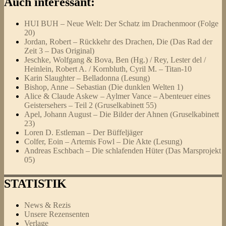
Auch interessant:
HUI BUH – Neue Welt: Der Schatz im Drachenmoor (Folge
20)
Jordan, Robert – Rückkehr des Drachen, Die (Das Rad der
Zeit 3 – Das Original)
Jeschke, Wolfgang & Bova, Ben (Hg.) / Rey, Lester del /
Heinlein, Robert A. / Kornbluth, Cyril M. – Titan-10
Karin Slaughter – Belladonna (Lesung)
Bishop, Anne – Sebastian (Die dunklen Welten 1)
Alice & Claude Askew – Aylmer Vance – Abenteuer eines
Geistersehers – Teil 2 (Gruselkabinett 55)
Apel, Johann August – Die Bilder der Ahnen (Gruselkabinett
23)
Loren D. Estleman – Der Büffeljäger
Colfer, Eoin – Artemis Fowl – Die Akte (Lesung)
Andreas Eschbach – Die schlafenden Hüter (Das Marsprojekt
05)
STATISTIK
News & Rezis
Unsere Rezensenten
Verlage