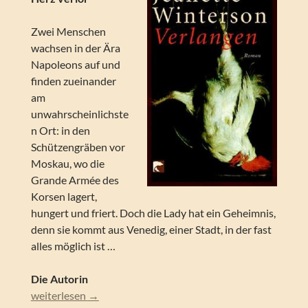
Zwei Menschen
wachsen in der Ära
Napoleons auf und
finden zueinander
am
unwahrscheinlichste
n Ort: in den
Schützengräben vor
Moskau, wo die
Grande Armée des
Korsen lagert,
hungert und friert. Doch die Lady hat ein Geheimnis,
denn sie kommt aus Venedig, einer Stadt, in der fast
alles möglich ist …
Die Autorin
Jeanette Winterson – Verlangen
weiterlesen
→