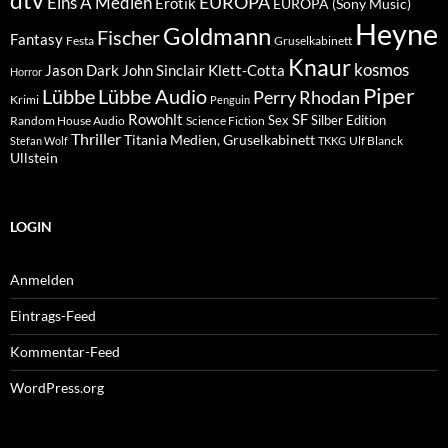
dtv
EUROPA
Eins A Medien
Erotik
EUROPA (Sony Music)
Heyne
Goldmann
Fischer
Fantasy
Festa
Gruselkabinett
Knaur
kosmos
Klett-Cotta
Jason Dark
John Sinclair
Horror
Piper
Lübbe Audio
Lübbe
Perry Rhodan
Krimi
Penguin
Rowohlt
SF
Sex
Silber Edition
Random House Audio
Science Fiction
Thriller
Titania Medien, Gruselkabinett
Ulf Blanck
Stefan Wolf
TKKG
Ullstein
LOGIN
Anmelden
Eintrags-Feed
Kommentar-Feed
WordPress.org