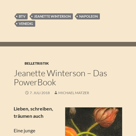
BTV
JEANETTE WINTERSON
NAPOLEON
VENEDIG
BELLETRISTIK
Jeanette Winterson – Das
PowerBook
7. JULI 2018
MICHAEL MATZER
Lieben, schreiben,
träumen auch
Eine junge