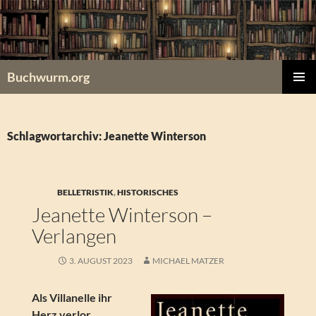
Zum
Inhalt
springen
Buchwurm.org
PRIMÄR
MENÜ
Schlagwortarchiv: Jeanette Winterson
BELLETRISTIK
,
HISTORISCHES
Jeanette Winterson –
Verlangen
3. AUGUST 2023
MICHAEL MATZER
Als Villanelle ihr
Herz verlor