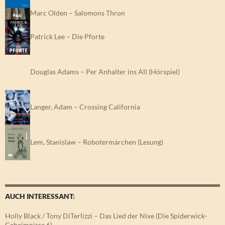
Marc Olden – Salomons Thron
Patrick Lee – Die Pforte
Douglas Adams – Per Anhalter ins All (Hörspiel)
Langer, Adam – Crossing California
Lem, Stanislaw – Robotermärchen (Lesung)
AUCH INTERESSANT:
Holly Black / Tony DiTerlizzi – Das Lied der Nixe (Die Spiderwick-
Geheimnisse 6)