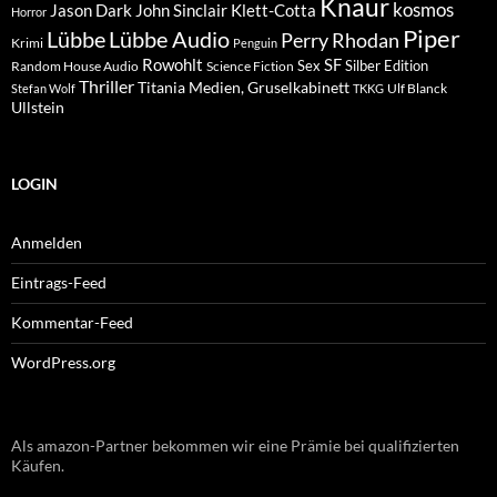
Knaur
kosmos
Klett-Cotta
Jason Dark
John Sinclair
Horror
Piper
Lübbe Audio
Lübbe
Perry Rhodan
Krimi
Penguin
Rowohlt
SF
Sex
Silber Edition
Random House Audio
Science Fiction
Thriller
Titania Medien, Gruselkabinett
Ulf Blanck
Stefan Wolf
TKKG
Ullstein
LOGIN
Anmelden
Eintrags-Feed
Kommentar-Feed
WordPress.org
Als amazon-Partner bekommen wir eine Prämie bei qualifizierten
Käufen.