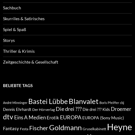
Sachbuch
Skurriles & Satirisches
Spiel & Spaß
Storys
Thriller & Krimis
Zeitgeschichte & Gesellschaft
BELIEBTE TAGS
Blanvalet
Bastei Lübbe
André Minninger
Boris Pfeiffer
cbj
Die drei ???
Droemer
Dennis Ehrhardt
Die drei ??? Kids
Der Hörverlag
dtv
EUROPA
Eins A Medien
Erotik
EUROPA (Sony Music)
Heyne
Goldmann
Fischer
Fantasy
Festa
Gruselkabinett