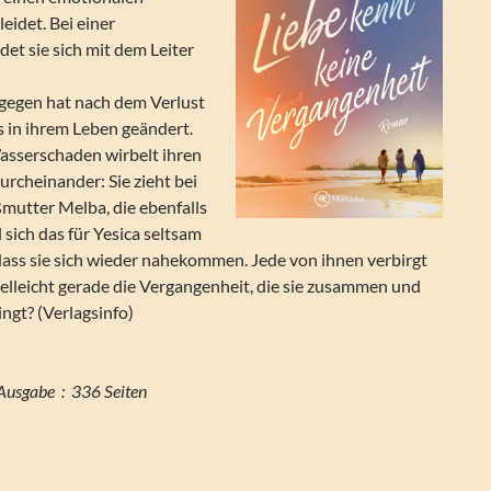
idet. Bei einer
et sie sich mit dem Leiter
gegen hat nach dem Verlust
s in ihrem Leben geändert.
Wasserschaden wirbelt ihren
rcheinander: Sie zieht bei
ßmutter Melba, die ebenfalls
sich das für Yesica seltsam
 dass sie sich wieder nahekommen. Jede von ihnen verbirgt
vielleicht gerade die Vergangenheit, die sie zusammen und
ingt? (Verlagsinfo)
Seitenzahl der Print-Ausgabe ‏ : ‎ 336 Seiten