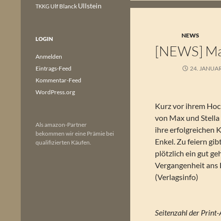
Ullstein
Ulf Blanck
TKKG
NEWS
LOGIN
[NEWS] Mar
Anmelden
Eintrags-Feed
24. JANUA
Kommentar-Feed
WordPress.org
Kurz vor ihrem Hoc
von Max und Stella 
Als amazon-Partner
ihre erfolgreichen K
bekommen wir eine Prämie bei
Enkel. Zu feiern gi
qualifizierten Käufen.
plötzlich ein gut g
Vergangenheit ans
(Verlagsinfo)