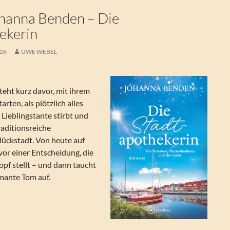
hanna Benden – Die
ekerin
026
UWE WEBEL
eht kurz davor, mit ihrem
rten, als plötzlich alles
Lieblingstante stirbt und
traditionsreiche
lückstadt. Von heute auf
or einer Entscheidung, die
opf stellt – und dann taucht
mante Tom auf.