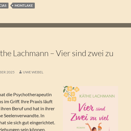
CIAS
MONTLAKE
he Lachmann – Vier sind zwei zu
BER 2025
UWE WEBEL
 hat die Psychotherapeutin
s im Griff. Ihre Praxis läuft
t ihren Beruf und hat in ihrer
e Seelenverwandte. In
at sie sich gut eingerichtet.
ziehungen sein können,