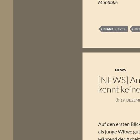
Montlake
MARIE FORCE
MO
NEWS
[NEWS] Ann
kennt kein
19. DEZEM
Auf den ersten Blic
als junge Witwe gut 
während der Arbeit