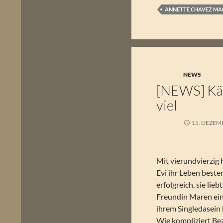
ANNETTE CHAVEZ MA
NEWS
[NEWS] Kät
viel
15. DEZEM
Mit vierundvierzig
Evi ihr Leben besten
erfolgreich, sie lieb
Freundin Maren ein
ihrem Singledasein h
Wie kompliziert Be