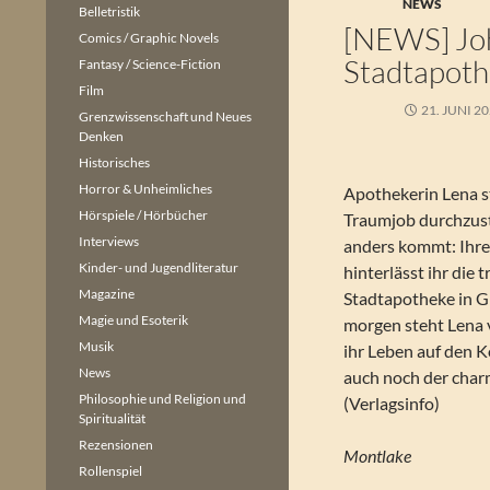
NEWS
Belletristik
[NEWS] Jo
Comics / Graphic Novels
Stadtapoth
Fantasy / Science-Fiction
Film
21. JUNI 2
Grenzwissenschaft und Neues
Denken
Historisches
Horror & Unheimliches
Apothekerin Lena st
Hörspiele / Hörbücher
Traumjob durchzusta
Interviews
anders kommt: Ihre 
Kinder- und Jugendliteratur
hinterlässt ihr die 
Magazine
Stadtapotheke in G
Magie und Esoterik
morgen steht Lena v
Musik
ihr Leben auf den K
News
auch noch der char
Philosophie und Religion und
(Verlagsinfo)
Spiritualität
Rezensionen
Montlake
Rollenspiel