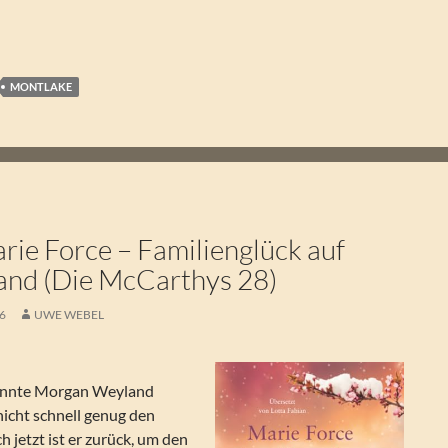
MONTLAKE
ie Force – Familienglück auf
land (Die McCarthys 28)
26
UWE WEBEL
onnte Morgan Weyland
nicht schnell genug den
 jetzt ist er zurück, um den