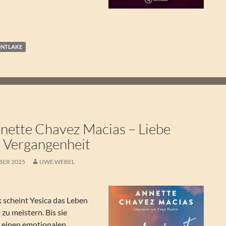
NTLAKE
ette Chavez Macias – Liebe
e Vergangenheit
BER 2025
UWE WEBEL
k scheint Yesica das Leben
zu meistern. Bis sie
 einen emotionalen