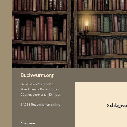
Zum
Inhalt
springen
Buchwurm.org
Geist ist geil! Seit 2002 –
Ständig neue Rezensionen,
Bücher, Lese- und Hörtipps
14238 Rezensionen online
Schlagwo
Abenteuer