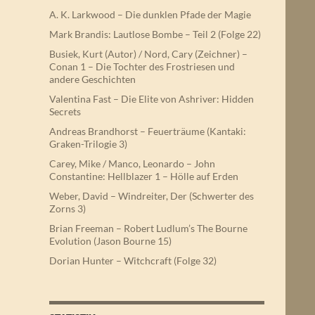
A. K. Larkwood – Die dunklen Pfade der Magie
Mark Brandis: Lautlose Bombe – Teil 2 (Folge 22)
Busiek, Kurt (Autor) / Nord, Cary (Zeichner) –
Conan 1 – Die Tochter des Frostriesen und
andere Geschichten
Valentina Fast – Die Elite von Ashriver: Hidden
Secrets
Andreas Brandhorst – Feuerträume (Kantaki:
Graken-Trilogie 3)
Carey, Mike / Manco, Leonardo – John
Constantine: Hellblazer 1 – Hölle auf Erden
Weber, David – Windreiter, Der (Schwerter des
Zorns 3)
Brian Freeman – Robert Ludlum’s The Bourne
Evolution (Jason Bourne 15)
Dorian Hunter – Witchcraft (Folge 32)