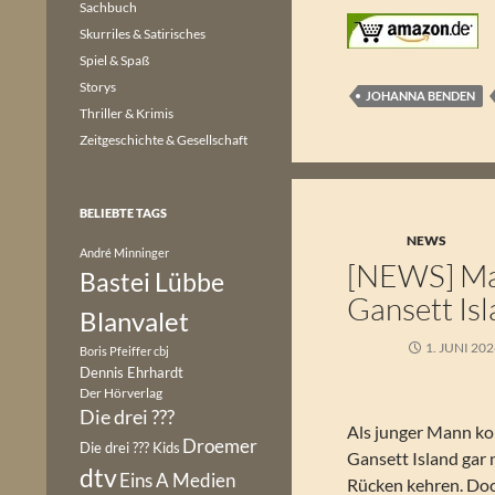
Sachbuch
Skurriles & Satirisches
Spiel & Spaß
Storys
JOHANNA BENDEN
Thriller & Krimis
Zeitgeschichte & Gesellschaft
BELIEBTE TAGS
NEWS
André Minninger
[NEWS] Mar
Bastei Lübbe
Gansett Is
Blanvalet
1. JUNI 20
Boris Pfeiffer
cbj
Dennis Ehrhardt
Der Hörverlag
Die drei ???
Als junger Mann k
Droemer
Die drei ??? Kids
Gansett Island gar 
dtv
Eins A Medien
Rücken kehren. Doch