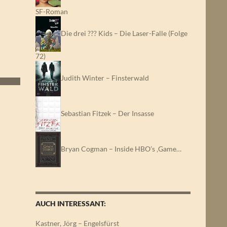
SF-Roman
Die drei ??? Kids – Die Laser-Falle (Folge
72)
Judith Winter – Finsterwald
Sebastian Fitzek – Der Insasse
Bryan Cogman – Inside HBO’s ‚Game…
AUCH INTERESSANT:
Kastner, Jörg – Engelsfürst