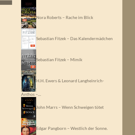
Nora Roberts – Rache im Blick
Sebastian Fitzek – Das Kalendermädchen
Sebastian Fitzek – Mimik
H.H. Ewers & Leonard Langheinrich-
Anthos –…
John Marrs – Wenn Schweigen tötet
Edgar Pangborn – Westlich der Sonne.