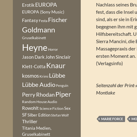
EUROPA
Nachlass seines Bru
Erotik
fest, dass die Inse
EUROPA (Sony Music)
Fischer
sind, als er sie in E
Fantasy
Festa
begegnen ihm mit g
Goldmann
Hilfsbereitschaft. 
Gruselkabinett
Sierra Mancini, die 
Heyne
Massagepraxis der I
Horror
ersten Moment an.
Jason Dark
John Sinclair
(Verlagsinfo)
Knaur
Klett-Cotta
Lübbe
kosmos
Krimi
Lübbe Audio
Penguin
Montlake
Piper
Perry Rhodan
Random House Audio
Rowohlt
Sex
Science Fiction
SF
Silber Edition
Stefan Wolf
MARIE FORCE
MO
Thriller
Titania Medien,
Gruselkabinett