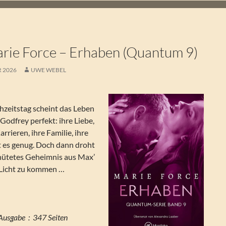
ie Force – Erhaben (Quantum 9)
R 2026
UWE WEBEL
hzeitstag scheint das Leben
Godfrey perfekt: ihre Liebe,
arrieren, ihre Familie, ihre
bt es genug. Doch dann droht
ehütetes Geheimnis aus Max’
 Licht zu kommen …
Seitenzahl der Print-Ausgabe ‏ : ‎ 347 Seiten