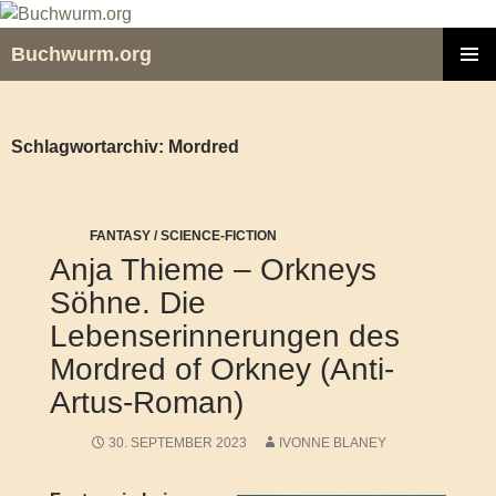
Zum
Inhalt
Buchwurm.org
springen
PRIMÄR
MENÜ
Schlagwortarchiv: Mordred
FANTASY / SCIENCE-FICTION
Anja Thieme – Orkneys
Söhne. Die
Lebenserinnerungen des
Mordred of Orkney (Anti-
Artus-Roman)
30. SEPTEMBER 2023
IVONNE BLANEY