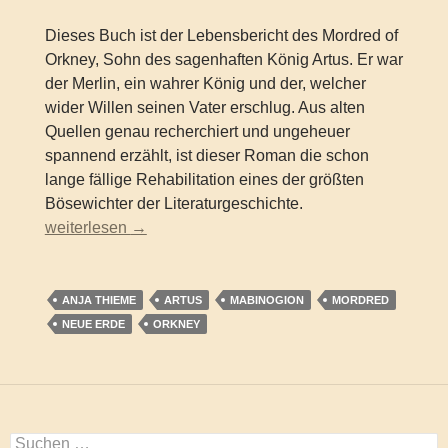
Dieses Buch ist der Lebensbericht des Mordred of
Orkney, Sohn des sagenhaften König Artus. Er war
der Merlin, ein wahrer König und der, welcher
wider Willen seinen Vater erschlug. Aus alten
Quellen genau recherchiert und ungeheuer
spannend erzählt, ist dieser Roman die schon
lange fällige Rehabilitation eines der größten
Bösewichter der Literaturgeschichte.
Anja Thieme – Orkneys Söhne. Die Lebenserinnerungen 
weiterlesen
→
ANJA THIEME
ARTUS
MABINOGION
MORDRED
NEUE ERDE
ORKNEY
Suchen