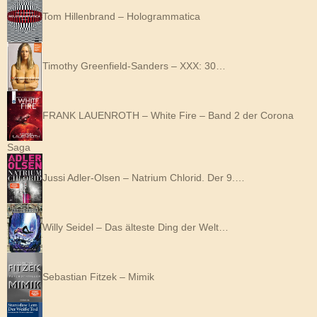
Tom Hillenbrand – Hologrammatica
Timothy Greenfield-Sanders – XXX: 30…
FRANK LAUENROTH – White Fire – Band 2 der Corona
Saga
Jussi Adler-Olsen – Natrium Chlorid. Der 9.…
Willy Seidel – Das älteste Ding der Welt…
Sebastian Fitzek – Mimik