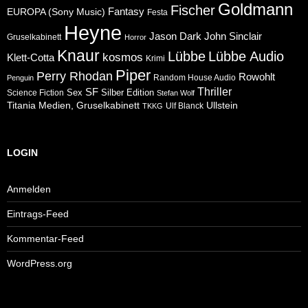
Goldmann
Fischer
Fantasy
EUROPA (Sony Music)
Festa
Heyne
Jason Dark
John Sinclair
Gruselkabinett
Horror
Knaur
Lübbe
Lübbe Audio
kosmos
Klett-Cotta
Krimi
Piper
Perry Rhodan
Rowohlt
Random House Audio
Penguin
Thriller
SF
Sex
Silber Edition
Science Fiction
Stefan Wolf
Ullstein
Titania Medien, Gruselkabinett
Ulf Blanck
TKKG
LOGIN
Anmelden
Eintrags-Feed
Kommentar-Feed
WordPress.org