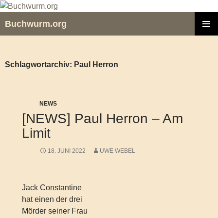
Zum
Inhalt
Buchwurm.org
springen
PRIMÄR
MENÜ
Schlagwortarchiv: Paul Herron
NEWS
[NEWS] Paul Herron – Am
Limit
18. JUNI 2022
UWE WEBEL
Jack Constantine
hat einen der drei
Mörder seiner Frau