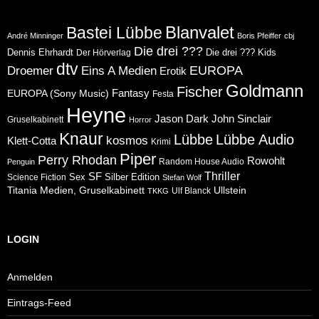
Blanvalet
Bastei Lübbe
André Minninger
Boris Pfeiffer
cbj
Die drei ???
Dennis Ehrhardt
Die drei ??? Kids
Der Hörverlag
dtv
Eins A Medien
EUROPA
Droemer
Erotik
Goldmann
Fischer
Fantasy
EUROPA (Sony Music)
Festa
Heyne
Jason Dark
John Sinclair
Gruselkabinett
Horror
Knaur
Lübbe
Lübbe Audio
kosmos
Klett-Cotta
Krimi
Piper
Perry Rhodan
Rowohlt
Random House Audio
Penguin
Thriller
SF
Sex
Silber Edition
Science Fiction
Stefan Wolf
Ullstein
Titania Medien, Gruselkabinett
Ulf Blanck
TKKG
LOGIN
Anmelden
Eintrags-Feed