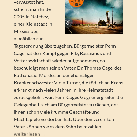
verwüstet hat,
scheint man Ende
2005 in Natchez,
einer Kleinstadt in
Mississippi,
allmählich zur
Tagesordnung überzugehen. Bürgermeister Penn
Cage hat den Kampf gegen Filz, Rassismus und
Vetternwirtschaft wieder aufgenommen, da
beschuldigt man seinen Vater, Dr. Thomas Cage, des
Euthanasie-Mordes an der ehemaligen
Krankenschwester Viola Turner, die tödlich an Krebs
erkrankt nach vielen Jahren in ihre Heimatstadt
zurückgekehrt war. Penn Cages Gegner ergreifen die
Gelegenheit, sich am Bürgermeister zu rächen, der
ihnen schon viele krumme Geschäfte und
Machtspiele verdorben hat: Über den verehrten
Vater können sie es dem Sohn heimzahlen!
Greg Iles – Natchez Burning
weiterlesen
→