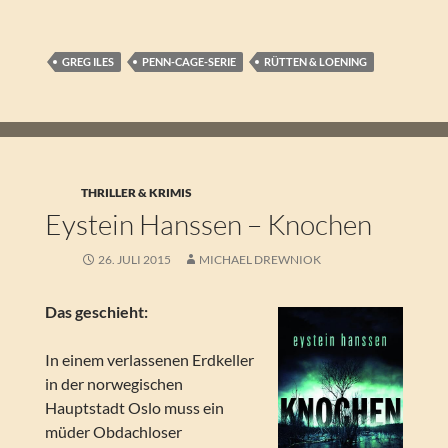
GREG ILES
PENN-CAGE-SERIE
RÜTTEN & LOENING
THRILLER & KRIMIS
Eystein Hanssen – Knochen
26. JULI 2015
MICHAEL DREWNIOK
Das geschieht:
In einem verlassenen Erdkeller
in der norwegischen
Hauptstadt Oslo muss ein
müder Obdachloser