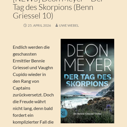
Tag des Skorpions (Benn
Griessel 10)
25. APRIL 2026
UWE WEBEL
Endlich werden die
geschassten
Ermittler Bennie
Griessel und Vaughn
Cupido wieder in
den Rang von
Captains
zurückversetzt. Doch
die Freude währt
nicht lang, denn bald
fordert ein
komplizierter Fall die