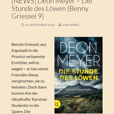
[NEWS] Deon Meyer – Die
Stunde des Löwen (Benny
Griessel 9)
14. SEPTEMBER 2024
UWE WEBEL
Bennie Griessel, aus
Kapstadt in die
Provinz verbannter
Ermittler, will es
wagen – er hat seiner
Freundin Alexa
versprochen, sie zu
heiraten. Doch dann
kommt ihm der
rätselhafte Tod einer
Studentin in die
Quere. Die