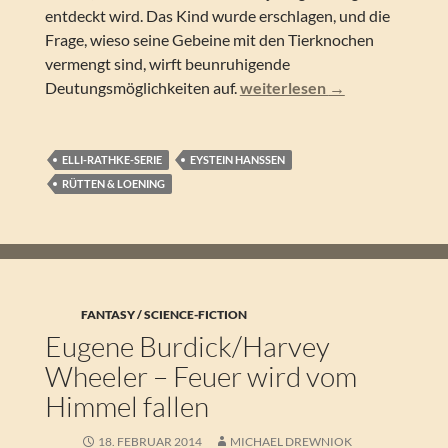
entdeckt wird. Das Kind wurde erschlagen, und die
Frage, wieso seine Gebeine mit den Tierknochen
vermengt sind, wirft beunruhigende
Eystein Hanssen – Knochen
Deutungsmöglichkeiten auf.
weiterlesen
→
ELLI-RATHKE-SERIE
EYSTEIN HANSSEN
RÜTTEN & LOENING
FANTASY / SCIENCE-FICTION
Eugene Burdick/Harvey
Wheeler – Feuer wird vom
Himmel fallen
18. FEBRUAR 2014
MICHAEL DREWNIOK