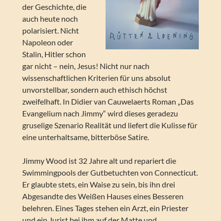
der Geschichte, die
auch heute noch
polarisiert. Nicht
Napoleon oder
Stalin, Hitler schon
gar nicht – nein, Jesus! Nicht nur nach
wissenschaftlichen Kriterien für uns absolut
unvorstellbar, sondern auch ethisch höchst
zweifelhaft. In Didier van Cauwelaerts Roman „Das
Evangelium nach Jimmy“ wird dieses geradezu
gruselige Szenario Realität und liefert die Kulisse für
eine unterhaltsame, bitterböse Satire.
Jimmy Wood ist 32 Jahre alt und repariert die
Swimmingpools der Gutbetuchten von Connecticut.
Er glaubte stets, ein Waise zu sein, bis ihn drei
Abgesandte des Weißen Hauses eines Besseren
belehren. Eines Tages stehen ein Arzt, ein Priester
und ein Jurist bei ihm auf der Matte und