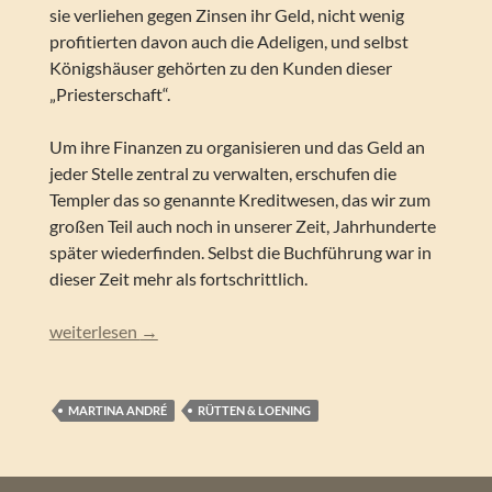
sie verliehen gegen Zinsen ihr Geld, nicht wenig
profitierten davon auch die Adeligen, und selbst
Königshäuser gehörten zu den Kunden dieser
„Priesterschaft“.
Um ihre Finanzen zu organisieren und das Geld an
jeder Stelle zentral zu verwalten, erschufen die
Templer das so genannte Kreditwesen, das wir zum
großen Teil auch noch in unserer Zeit, Jahrhunderte
später wiederfinden. Selbst die Buchführung war in
dieser Zeit mehr als fortschrittlich.
Martina André – Das Rätsel der Templer
weiterlesen
→
MARTINA ANDRÉ
RÜTTEN & LOENING