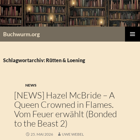
Zum
Inhalt
springen
Buchwurm.org
PRIMÄR
MENÜ
Schlagwortarchiv: Rütten & Loening
NEWS
[NEWS] Hazel McBride – A
Queen Crowned in Flames.
Vom Feuer erwählt (Bonded
to the Beast 2)
25. MAI 2026
UWE WEBEL