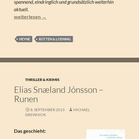
spannend, eindringlich und grundsätzlich weiterhin
aktuell.
Eugene Burdick/Harvey Wheeler – Feuer wird vom Himm
weiterlesen
→
HEYNE
RÜTTEN & LOENING
THRILLER & KRIMIS
Elias Snæland Jónsson –
Runen
8. SEPTEMBER 2013
MICHAEL
DREWNIOK
Das geschieht: