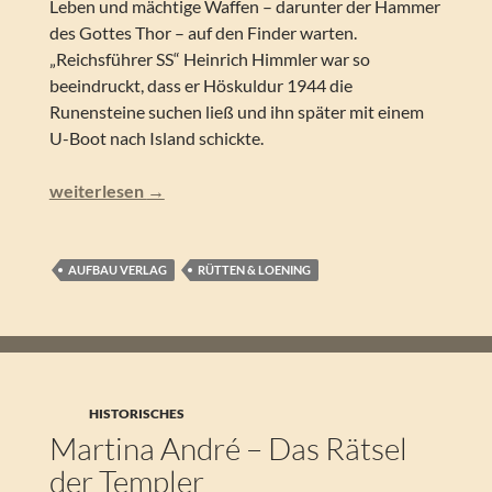
Leben und mächtige Waffen – darunter der Hammer
des Gottes Thor – auf den Finder warten.
„Reichsführer SS“ Heinrich Himmler war so
beeindruckt, dass er Höskuldur 1944 die
Runensteine suchen ließ und ihn später mit einem
U-Boot nach Island schickte.
Elias Snæland Jónsson – Runen
weiterlesen
→
AUFBAU VERLAG
RÜTTEN & LOENING
HISTORISCHES
Martina André – Das Rätsel
der Templer