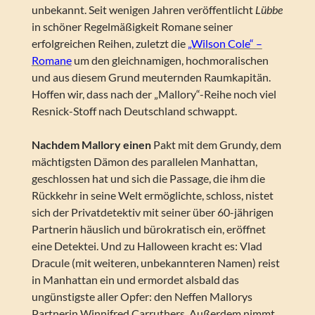
unbekannt. Seit wenigen Jahren veröffentlicht
Lübbe
in schöner Regelmäßigkeit Romane seiner
erfolgreichen Reihen, zuletzt die
„Wilson Cole“ –
Romane
um den gleichnamigen, hochmoralischen
und aus diesem Grund meuternden Raumkapitän.
Hoffen wir, dass nach der „Mallory“-Reihe noch viel
Resnick-Stoff nach Deutschland schwappt.
Nachdem Mallory einen
Pakt mit dem Grundy, dem
mächtigsten Dämon des parallelen Manhattan,
geschlossen hat und sich die Passage, die ihm die
Rückkehr in seine Welt ermöglichte, schloss, nistet
sich der Privatdetektiv mit seiner über 60-jährigen
Partnerin häuslich und bürokratisch ein, eröffnet
eine Detektei. Und zu Halloween kracht es: Vlad
Dracule (mit weiteren, unbekannteren Namen) reist
in Manhattan ein und ermordet alsbald das
ungünstigste aller Opfer: den Neffen Mallorys
Partnerin Winnifred Carruthers. Außerdem nimmt