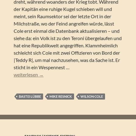
dreht, während woanders der Krieg tobt. Während
der Kapitän eine ruhige Kugel schieben will und
meint, sein Raumsektor sei der letzte Ort in der
Milchstraße, wo der Feind angreifen würde, lässt
Cole erst einmal die Datenbank aktualisieren – und
siehe da: ein Volk ist zu den Teroni übergelaufen und
hat eine Republikwelt angegriffen. Klammheimlich
schleicht sich Cole mit zwei Offizieren von Bord der
|Teddy R|, um mal nachzusehen, was da Sache ist. Er
sticht in ein Wespennest …
Mike Resnick – Wilson Cole 1: Die Meuterer (Starship 01)
weiterlesen
→
BASTEI LÜBBE
MIKE RESNICK
WILSON COLE