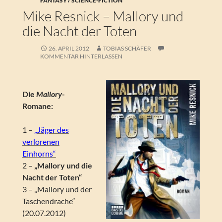
FANTASY / SCIENCE-FICTION
Mike Resnick – Mallory und
die Nacht der Toten
26. APRIL 2012
TOBIAS SCHÄFER
KOMMENTAR HINTERLASSEN
Die
Mallory
-
Romane:
1 –
„Jäger des
verlorenen
Einhorns“
2 –
„Mallory und die
Nacht der Toten“
3 – „Mallory und der
Taschendrache“
(20.07.2012)