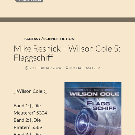
FANTASY / SCIENCE-FICTION
Mike Resnick – Wilson Cole 5:
Flaggschiff
29. FEBRUAR 2024
MICHAEL MATZER
_|Wilson Cole|:_
Band 1: [„Die
Meuterer“ 5304
Band 2: [„Die
Piraten“ 5589
Band 3: [„Die