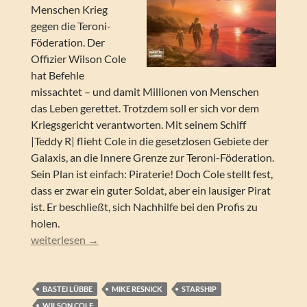
Menschen Krieg
gegen die Teroni-
Föderation. Der
Offizier Wilson Cole
hat Befehle
missachtet – und damit Millionen von Menschen
das Leben gerettet. Trotzdem soll er sich vor dem
Kriegsgericht verantworten. Mit seinem Schiff
|Teddy R| flieht Cole in die gesetzlosen Gebiete der
Galaxis, an die Innere Grenze zur Teroni-Föderation.
Sein Plan ist einfach: Piraterie! Doch Cole stellt fest,
dass er zwar ein guter Soldat, aber ein lausiger Pirat
ist. Er beschließt, sich Nachhilfe bei den Profis zu
holen.
Mike Resnick – Wilson Cole 2: Die Piraten (Starship 02)
weiterlesen
→
BASTEI LÜBBE
MIKE RESNICK
STARSHIP
WILSON COLE