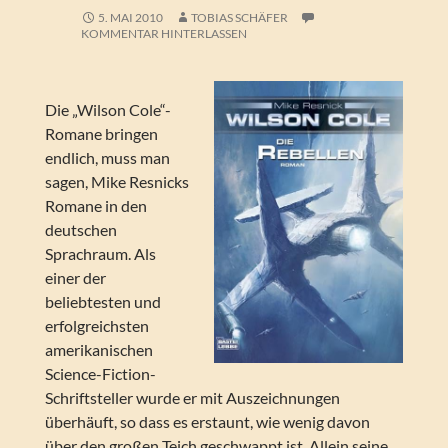
5. MAI 2010
TOBIAS SCHÄFER
KOMMENTAR HINTERLASSEN
Die „Wilson Cole“-
Romane bringen
endlich, muss man
sagen, Mike Resnicks
Romane in den
deutschen
Sprachraum. Als
einer der
beliebtesten und
erfolgreichsten
amerikanischen
Science-Fiction-
Schriftsteller wurde er mit Auszeichnungen
überhäuft, so dass es erstaunt, wie wenig davon
über den großen Teich geschwappt ist. Allein seine