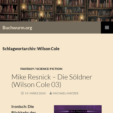
Zum
Inhalt
springen
Buchwurm.org
PRIMÄR
MENÜ
Schlagwortarchiv: Wilson Cole
FANTASY / SCIENCE-FICTION
Mike Resnick – Die Söldner
(Wilson Cole 03)
19. MÄRZ 2024
MICHAEL MATZER
Ironisch: Die
Rückkehr der