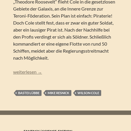
„Theodore Roosevelt“ flieht Cole in die gesetzlosen
Gebiete der Galaxis, an die Innere Grenze zur
Teroni-Föderation. Sein Plan ist einfach: Piraterie!
Doch Cole stellt fest, dass er zwar ein guter Soldat,
aber ein lausiger Pirat ist. Nach der Nachhilfe bei
den Profis verdingt er sich als Söldner. Schließlich
kommandiert er eine eigene Flotte von rund 50
Schiffen, meidet aber die Regierungsstreitmacht
nach Möglichkeit.
Mike Resnick – Wilson Cole 5: Flaggschiff
weiterlesen
→
BASTEI LÜBBE
MIKE RESNICK
WILSON COLE