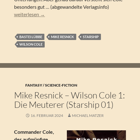
besonders gut … (abgewandelte Verlagsinfo)
Mike Resnick – Wilson Cole 4: Die Rebellen (Starship 04)
weiterlesen
→
BASTEI LÜBBE
MIKE RESNICK
STARSHIP
WILSON COLE
FANTASY / SCIENCE-FICTION
Mike Resnick – Wilson Cole 1:
Die Meuterer (Starship 01)
16. FEBRUAR 2024
MICHAEL MATZER
Commander Cole,
der aufmüpfige