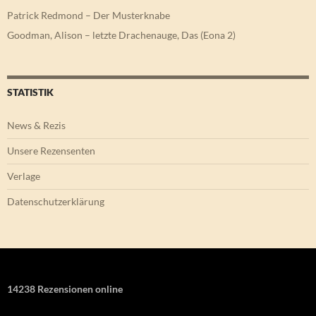
Patrick Redmond – Der Musterknabe
Goodman, Alison – letzte Drachenauge, Das (Eona 2)
STATISTIK
News & Rezis
Unsere Rezensenten
Verlage
Datenschutzerklärung
14238 Rezensionen online