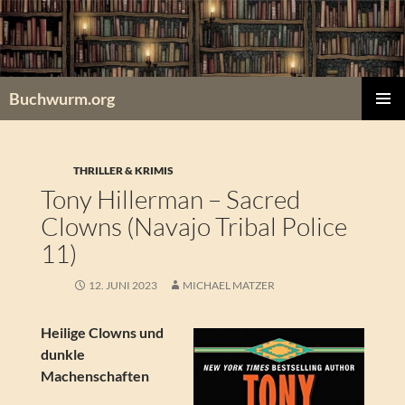
Zum
Inhalt
springen
Buchwurm.org
PRIMÄR
MENÜ
THRILLER & KRIMIS
Tony Hillerman – Sacred
Clowns (Navajo Tribal Police
11)
12. JUNI 2023
MICHAEL MATZER
Heilige Clowns und
dunkle
Machenschaften