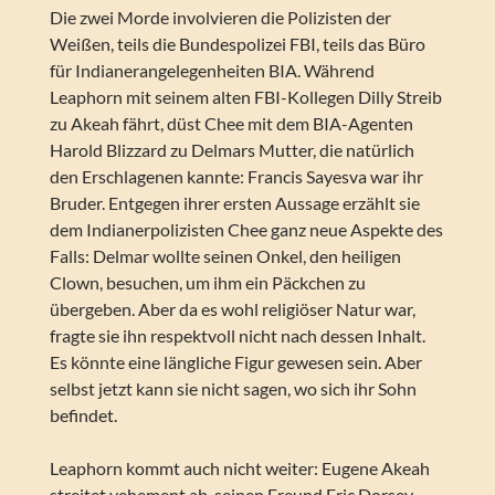
Die zwei Morde involvieren die Polizisten der
Weißen, teils die Bundespolizei FBI, teils das Büro
für Indianerangelegenheiten BIA. Während
Leaphorn mit seinem alten FBI-Kollegen Dilly Streib
zu Akeah fährt, düst Chee mit dem BIA-Agenten
Harold Blizzard zu Delmars Mutter, die natürlich
den Erschlagenen kannte: Francis Sayesva war ihr
Bruder. Entgegen ihrer ersten Aussage erzählt sie
dem Indianerpolizisten Chee ganz neue Aspekte des
Falls: Delmar wollte seinen Onkel, den heiligen
Clown, besuchen, um ihm ein Päckchen zu
übergeben. Aber da es wohl religiöser Natur war,
fragte sie ihn respektvoll nicht nach dessen Inhalt.
Es könnte eine längliche Figur gewesen sein. Aber
selbst jetzt kann sie nicht sagen, wo sich ihr Sohn
befindet.
Leaphorn kommt auch nicht weiter: Eugene Akeah
streitet vehement ab, seinen Freund Eric Dorsey