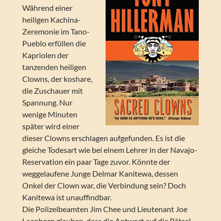
Während einer
heiligen Kachina-
Zeremonie im Tano-
Pueblo erfüllen die
Kapriolen der
tanzenden heiligen
Clowns, der koshare,
die Zuschauer mit
Spannung. Nur
wenige Minuten
später wird einer
dieser Clowns erschlagen aufgefunden. Es ist die
gleiche Todesart wie bei einem Lehrer in der Navajo-
Reservation ein paar Tage zuvor. Könnte der
weggelaufene Junge Delmar Kanitewa, dessen
Onkel der Clown war, die Verbindung sein? Doch
Kanitewa ist unauffindbar.
Die Polizeibeamten Jim Chee und Lieutenant Joe
Leaphorn glauben, dass die Antwort auf die Rätsel