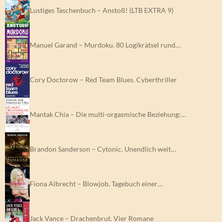
Lustiges Taschenbuch – Anstoß! (LTB EXTRA 9)
Manuel Garand – Murdoku. 80 Logikrätsel rund…
Cory Doctorow – Red Team Blues. Cyberthriller
Mantak Chia – Die multi-orgasmische Beziehung:…
Brandon Sanderson – Cytonic. Unendlich weit…
Fiona Albrecht – Blowjob. Tagebuch einer…
Jack Vance – Drachenbrut. Vier Romane