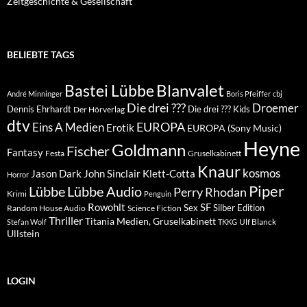
Zeitgeschichte & Gesellschaft
BELIEBTE TAGS
Blanvalet
Bastei Lübbe
André Minninger
Boris Pfeiffer
cbj
Die drei ???
Droemer
Dennis Ehrhardt
Die drei ??? Kids
Der Hörverlag
dtv
EUROPA
Eins A Medien
Erotik
EUROPA (Sony Music)
Heyne
Goldmann
Fischer
Fantasy
Festa
Gruselkabinett
Knaur
kosmos
Klett-Cotta
Jason Dark
John Sinclair
Horror
Piper
Lübbe Audio
Lübbe
Perry Rhodan
Krimi
Penguin
Rowohlt
SF
Sex
Silber Edition
Random House Audio
Science Fiction
Thriller
Titania Medien, Gruselkabinett
Ulf Blanck
Stefan Wolf
TKKG
Ullstein
LOGIN