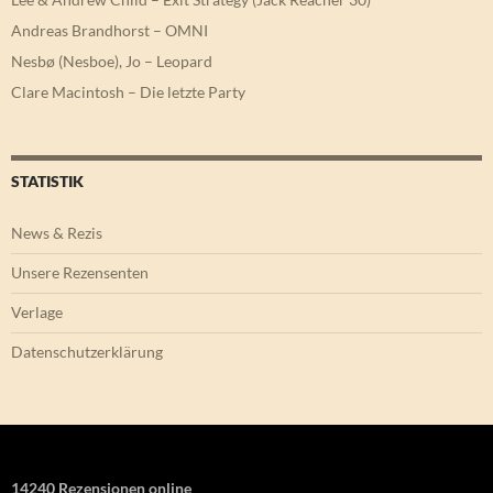
Andreas Brandhorst – OMNI
Nesbø (Nesboe), Jo – Leopard
Clare Macintosh – Die letzte Party
STATISTIK
News & Rezis
Unsere Rezensenten
Verlage
Datenschutzerklärung
14240 Rezensionen online