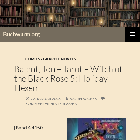
Zum
Inhalt
springen
Buchwurm.org
PRIMÄR
MENÜ
COMICS / GRAPHIC NOVELS
Balent, Jon – Tarot – Witch of
the Black Rose 5: Holiday-
Hexen
22. JANUAR 2008
BJÖRN BACKES
KOMMENTAR HINTERLASSEN
[Band 4 4150