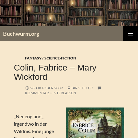
Zum
Inhalt
springen
Buchwurm.org
PRIMÄR
MENÜ
FANTASY / SCIENCE-FICTION
Colin, Fabrice – Mary
Wickford
28. OKTOBER 2009
BIRGIT LUTZ
KOMMENTAR HINTERLASSEN
_Neuengland_,
irgendwo in der
Wildnis. Eine junge