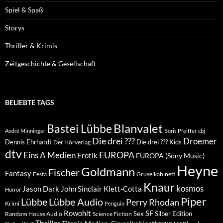
Spiel & Spaß
Storys
Thriller & Krimis
Zeitgeschichte & Gesellschaft
BELIEBTE TAGS
Blanvalet
Bastei Lübbe
André Minninger
Boris Pfeiffer
cbj
Die drei ???
Droemer
Dennis Ehrhardt
Die drei ??? Kids
Der Hörverlag
dtv
EUROPA
Eins A Medien
Erotik
EUROPA (Sony Music)
Heyne
Goldmann
Fischer
Fantasy
Festa
Gruselkabinett
Knaur
kosmos
Klett-Cotta
Jason Dark
John Sinclair
Horror
Piper
Lübbe Audio
Lübbe
Perry Rhodan
Krimi
Penguin
Rowohlt
SF
Sex
Silber Edition
Random House Audio
Science Fiction