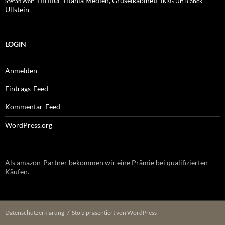
Thriller
Titania Medien, Gruselkabinett
Ulf Blanck
Stefan Wolf
TKKG
Ullstein
LOGIN
Anmelden
Eintrags-Feed
Kommentar-Feed
WordPress.org
Als amazon-Partner bekommen wir eine Prämie bei qualifizierten
Käufen.
Datenschutzerklärung
Stolz präsentiert von WordPress