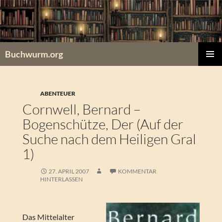
Zum
Inhalt
springen
Buchwurm.org
PRIMÄR
MENÜ
ABENTEUER
Cornwell, Bernard –
Bogenschütze, Der (Auf der
Suche nach dem Heiligen Gral
1)
27. APRIL 2007
KOMMENTAR
HINTERLASSEN
Das Mittelalter