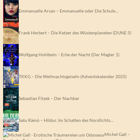
Emmanuelle Arsan – Emmanuelle oder Die Schule…
Frank Herbert – Die Ketzer des Wüstenplaneten (DUNE 5)
Wolfgang Hohlbein – Erbe der Nacht (Der Magier 1)
TKKG – Die Weihnachtsgeiseln (Adventskalender 2025)
Sebastian Fitzek – Der Nachbar
Satu Rämö – Hildur. Im Schatten des Nordlichts…
Michel Gall –