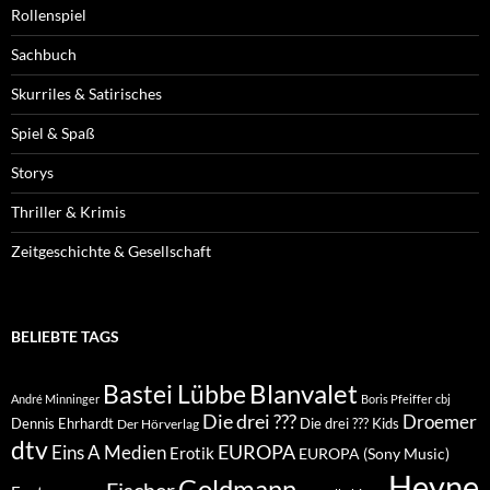
Rollenspiel
Sachbuch
Skurriles & Satirisches
Spiel & Spaß
Storys
Thriller & Krimis
Zeitgeschichte & Gesellschaft
BELIEBTE TAGS
Blanvalet
Bastei Lübbe
André Minninger
Boris Pfeiffer
cbj
Die drei ???
Droemer
Dennis Ehrhardt
Die drei ??? Kids
Der Hörverlag
dtv
EUROPA
Eins A Medien
Erotik
EUROPA (Sony Music)
Heyne
Goldmann
Fischer