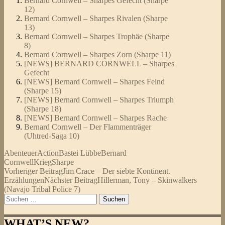
Bernard Cornwell – Sharpes Gefecht (Sharpe
12)
Bernard Cornwell – Sharpes Rivalen (Sharpe
13)
Bernard Cornwell – Sharpes Trophäe (Sharpe
8)
Bernard Cornwell – Sharpes Zorn (Sharpe 11)
[NEWS] BERNARD CORNWELL – Sharpes
Gefecht
[NEWS] Bernard Cornwell – Sharpes Feind
(Sharpe 15)
[NEWS] Bernard Cornwell – Sharpes Triumph
(Sharpe 18)
[NEWS] Bernard Cornwell – Sharpes Rache
Bernard Cornwell – Der Flammenträger
(Uhtred-Saga 10)
Abenteuer
Action
Bastei Lübbe
Bernard
Cornwell
Krieg
Sharpe
Beitragsnavigation
Vorheriger Beitrag
Jim Crace – Der siebte Kontinent.
Erzählungen
Nächster Beitrag
Hillerman, Tony – Skinwalkers
(Navajo Tribal Police 7)
Suchen
nach:
WHAT’S NEW?