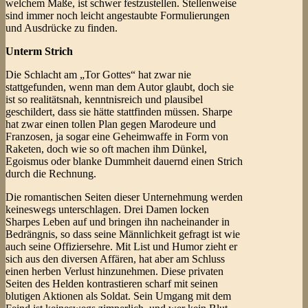
welchem Maße, ist schwer festzustellen. Stellenweise
sind immer noch leicht angestaubte Formulierungen
und Ausdrücke zu finden.
Unterm Strich
Die Schlacht am „Tor Gottes“ hat zwar nie
stattgefunden, wenn man dem Autor glaubt, doch sie
ist so realitätsnah, kenntnisreich und plausibel
geschildert, dass sie hätte stattfinden müssen. Sharpe
hat zwar einen tollen Plan gegen Marodeure und
Franzosen, ja sogar eine Geheimwaffe in Form von
Raketen, doch wie so oft machen ihm Dünkel,
Egoismus oder blanke Dummheit dauernd einen Strich
durch die Rechnung.
Die romantischen Seiten dieser Unternehmung werden
keineswegs unterschlagen. Drei Damen locken
Sharpes Leben auf und bringen ihn nacheinander in
Bedrängnis, so dass seine Männlichkeit gefragt ist wie
auch seine Offiziersehre. Mit List und Humor zieht er
sich aus den diversen Affären, hat aber am Schluss
einen herben Verlust hinzunehmen. Diese privaten
Seiten des Helden kontrastieren scharf mit seinen
blutigen Aktionen als Soldat. Sein Umgang mit dem