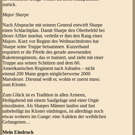
zurück.
Major Sharpe
Nach Absprache mit seinem General entwirft Sharpe
einen Schlachtplan. Damit Sharpe den Oberbefehl bei
dieser Affäre innehat, verleiht er ihm den Rang eines
Majors. Kurz vor Beginn des Weihnachtsfestes hat
Sharpe seine Truppe beisammen. Kurzerhand
requiriert er die Pferde des gerade anwesenden
Raketenregiments, das er trainiert, und zieht mit einer
Truppe aus seinen Schützen und dem 60.
Amerikanischen Regiment nach Adrados – nicht
einmal 200 Mann gegen möglicherweise 2000
Marodeure. Diesmal weiß er, wohin er zuerst muss:
zum Kloster.
Zum Glück ist es Tradition in allen Armeen,
Heiligabend mit einem Saufgelage und einer Orgie
einzuläuten. Als Sharpes Männer lautlos und fast
unbehelligt ins Kloster eindringen, ist allerdings noch
etwas weiteres im Gange: eine Auktion der weiblichen
Gefangenen…
Mein Eindruck