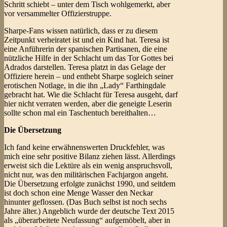
Schritt schiebt – unter dem Tisch wohlgemerkt, aber
vor versammelter Offizierstruppe.
Sharpe-Fans wissen natürlich, dass er zu diesem
Zeitpunkt verheiratet ist und ein Kind hat. Teresa ist
eine Anführerin der spanischen Partisanen, die eine
nützliche Hilfe in der Schlacht um das Tor Gottes bei
Adrados darstellen. Teresa platzt in das Gelage der
Offiziere herein – und enthebt Sharpe sogleich seiner
erotischen Notlage, in die ihn „Lady“ Farthingdale
gebracht hat. Wie die Schlacht für Teresa ausgeht, darf
hier nicht verraten werden, aber die geneigte Leserin
sollte schon mal ein Taschentuch bereithalten…
Die Übersetzung
Ich fand keine erwähnenswerten Druckfehler, was
mich eine sehr positive Bilanz ziehen lässt. Allerdings
erweist sich die Lektüre als ein wenig anspruchsvoll,
nicht nur, was den militärischen Fachjargon angeht.
Die Übersetzung erfolgte zunächst 1990, und seitdem
ist doch schon eine Menge Wasser den Neckar
hinunter geflossen. (Das Buch selbst ist noch sechs
Jahre älter.) Angeblich wurde der deutsche Text 2015
als „überarbeitete Neufassung“ aufgemöbelt, aber in