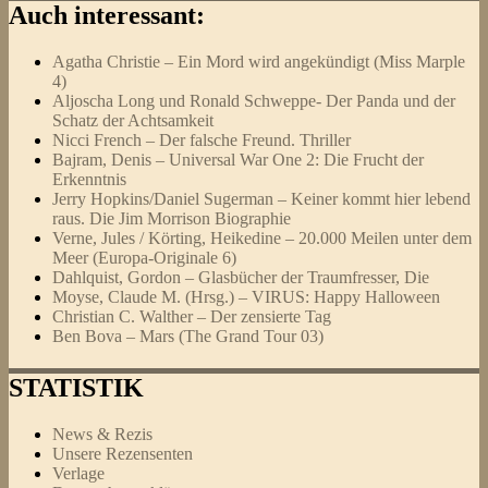
Auch interessant:
Agatha Christie – Ein Mord wird angekündigt (Miss Marple
4)
Aljoscha Long und Ronald Schweppe- Der Panda und der
Schatz der Achtsamkeit
Nicci French – Der falsche Freund. Thriller
Bajram, Denis – Universal War One 2: Die Frucht der
Erkenntnis
Jerry Hopkins/Daniel Sugerman – Keiner kommt hier lebend
raus. Die Jim Morrison Biographie
Verne, Jules / Körting, Heikedine – 20.000 Meilen unter dem
Meer (Europa-Originale 6)
Dahlquist, Gordon – Glasbücher der Traumfresser, Die
Moyse, Claude M. (Hrsg.) – VIRUS: Happy Halloween
Christian C. Walther – Der zensierte Tag
Ben Bova – Mars (The Grand Tour 03)
STATISTIK
News & Rezis
Unsere Rezensenten
Verlage