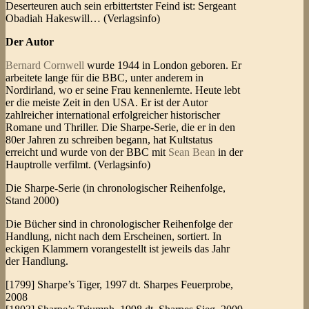
Deserteuren auch sein erbittertster Feind ist: Sergeant
Obadiah Hakeswill… (Verlagsinfo)
Der Autor
Bernard Cornwell
wurde 1944 in London geboren. Er
arbeitete lange für die BBC, unter anderem in
Nordirland, wo er seine Frau kennenlernte. Heute lebt
er die meiste Zeit in den USA. Er ist der Autor
zahlreicher international erfolgreicher historischer
Romane und Thriller. Die Sharpe-Serie, die er in den
80er Jahren zu schreiben begann, hat Kultstatus
erreicht und wurde von der BBC mit
Sean Bean
in der
Hauptrolle verfilmt. (Verlagsinfo)
Die Sharpe-Serie (in chronologischer Reihenfolge,
Stand 2000)
Die Bücher sind in chronologischer Reihenfolge der
Handlung, nicht nach dem Erscheinen, sortiert. In
eckigen Klammern vorangestellt ist jeweils das Jahr
der Handlung.
[1799] Sharpe’s Tiger, 1997 dt. Sharpes Feuerprobe,
2008