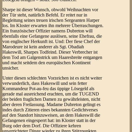
Sharpe ist dieser Wunsch, obwohl Weihnachten vor
der Tür steht, natürlich Befehl. Er reitet nur in
Begleitung seines treuen irischen Sergeanten Harper
los. Im Kloster erwarten ihn mehrere Überraschungen.
Ein französischer Offizier namens Dubreton will
ebenfalls eine Gefangene auslösen, seine Ehefrau, die
von englischer Herkunft ist. Und: Der fiese Chef der
Marodeure ist kein anderer als Sgt. Obadiah
Hakeswill, Sharpes Todfeind. Dieser Verbrecher ist
dem Tod am Galgenstrick um Haaresbreite entgangen
und macht seitdem den europäischen Kontinent
unsicher.
Unter diesen schlechten Vorzeichen ist es nicht weiter
verwunderlich, dass Hakeswill und sein fetter
Kommandeur Pot-au-feu das üppige Lösegeld als
gerade mal ausreichend erachten, um die TUGEND
der beiden fraglichen Damen zu gewährleisten, nicht
aber deren Freilassung. Madame Dubreton gelingt es
indes durch Zitieren eines bekannten Gedichtverses
auf den Standort hinzuweisen, an dem Hakeswill die
Gefangenen eingesperrt hat: im Kloster statt in der
Burg oder dem Dorf. Die Offiziere kehren
unverrichteter Dinge wieder zu ihren Stützpunkten