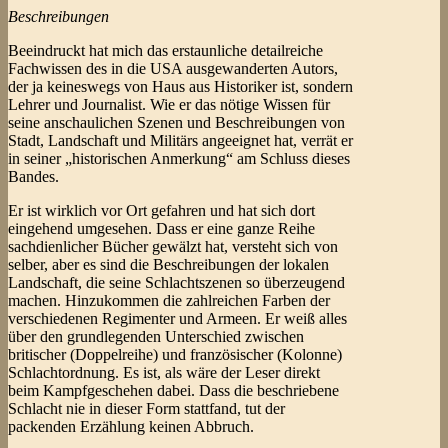
Beschreibungen
Beeindruckt hat mich das erstaunliche detailreiche
Fachwissen des in die USA ausgewanderten Autors,
der ja keineswegs von Haus aus Historiker ist, sondern
Lehrer und Journalist. Wie er das nötige Wissen für
seine anschaulichen Szenen und Beschreibungen von
Stadt, Landschaft und Militärs angeeignet hat, verrät er
in seiner „historischen Anmerkung“ am Schluss dieses
Bandes.
Er ist wirklich vor Ort gefahren und hat sich dort
eingehend umgesehen. Dass er eine ganze Reihe
sachdienlicher Bücher gewälzt hat, versteht sich von
selber, aber es sind die Beschreibungen der lokalen
Landschaft, die seine Schlachtszenen so überzeugend
machen. Hinzukommen die zahlreichen Farben der
verschiedenen Regimenter und Armeen. Er weiß alles
über den grundlegenden Unterschied zwischen
britischer (Doppelreihe) und französischer (Kolonne)
Schlachtordnung. Es ist, als wäre der Leser direkt
beim Kampfgeschehen dabei. Dass die beschriebene
Schlacht nie in dieser Form stattfand, tut der
packenden Erzählung keinen Abbruch.