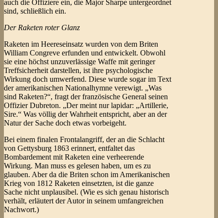
auch die Offiziere ein, die Major Sharpe untergeordnet
sind, schließlich ein.
Der Raketen roter Glanz
Raketen im Heereseinsatz wurden von dem Briten
William Congreve erfunden und entwickelt. Obwohl
sie eine höchst unzuverlässige Waffe mit geringer
Treffsicherheit darstellen, ist ihre psychologische
Wirkung doch umwerfend. Diese wurde sogar im Text
der amerikanischen Nationalhymne verewigt. „Was
sind Raketen?“, fragt der französische General seinen
Offizier Dubreton. „Der meint nur lapidar: „Artillerie,
Sire.“ Was völlig der Wahrheit entspricht, aber an der
Natur der Sache doch etwas vorbeigeht.
Bei einem finalen Frontalangriff, der an die Schlacht
von Gettysburg 1863 erinnert, entfaltet das
Bombardement mit Raketen eine verheerende
Wirkung. Man muss es gelesen haben, um es zu
glauben. Aber da die Briten schon im Amerikanischen
Krieg von 1812 Raketen einsetzten, ist die ganze
Sache nicht unplausibel. (Wie es sich genau historisch
verhält, erläutert der Autor in seinem umfangreichen
Nachwort.)