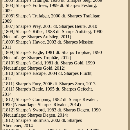
[1803] Sharpe’s Triumph, 1998 dt. Sharpes Sieg, 2009
[1803] Sharpe’s Fortress, 1999 dt. Sharpes Festung,
2009
[1805] Sharpe’s Trafalgar, 2000 dt. Sharpes Trafalgar,
2009
[1807] Sharpe’s Prey, 2001 dt. Sharpes Beute, 2010
[1809] Sharpe’s Rifles, 1988 dt. Sharps Aufstieg, 1990
(Neuauflage: Sharpes Aufstieg, 2011)
[1809] Sharpe’s Havoc, 2003 dt. Sharpes Mission,
2011
[1809] Sharpe’s Eagle, 1981 dt. Sharps Trophäe, 1990
(Neuauflage: Sharpes Trophäe, 2012)
[1810] Sharpe’s Gold, 1981 dt. Sharps Gold, 1990
(Neuauflage: Sharpes Gold, 2012)
[1810] Sharpe’s Escape, 2004 dt. Sharpes Flucht,
2012
[1811] Sharpe’s Fury, 2006 dt. Sharpes Zorn, 2013
[1811] Sharpe’s Battle, 1995 dt. Sharpes Gefecht,
2014
[1812] Sharpe’s Company, 1982 dt. Sharps Rivalen,
1990 (Neuauflage: Sharpes Rivalen, 2014)
[1812] Sharpe’s Sword, 1983 dt. Sharps Degen, 1990
(Neuauflage: Sharpes Degen, 2014)
[1812] Sharpe’s Skirmish, 2002 dt. Sharpes
Abenteuer, 2014