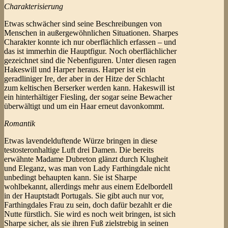
Charakterisierung
Etwas schwächer sind seine Beschreibungen von
Menschen in außergewöhnlichen Situationen. Sharpes
Charakter konnte ich nur oberflächlich erfassen – und
das ist immerhin die Hauptfigur. Noch oberflächlicher
gezeichnet sind die Nebenfiguren. Unter diesen ragen
Hakeswill und Harper heraus. Harper ist ein
geradliniger Ire, der aber in der Hitze der Schlacht
zum keltischen Berserker werden kann. Hakeswill ist
ein hinterhältiger Fiesling, der sogar seine Bewacher
überwältigt und um ein Haar erneut davonkommt.
Romantik
Etwas lavendelduftende Würze bringen in diese
testosteronhaltige Luft drei Damen. Die bereits
erwähnte Madame Dubreton glänzt durch Klugheit
und Eleganz, was man von Lady Farthingdale nicht
unbedingt behaupten kann. Sie ist Sharpe
wohlbekannt, allerdings mehr aus einem Edelbordell
in der Hauptstadt Portugals. Sie gibt auch nur vor,
Farthingdales Frau zu sein, doch dafür bezahlt er die
Nutte fürstlich. Sie wird es noch weit bringen, ist sich
Sharpe sicher, als sie ihren Fuß zielstrebig in seinen