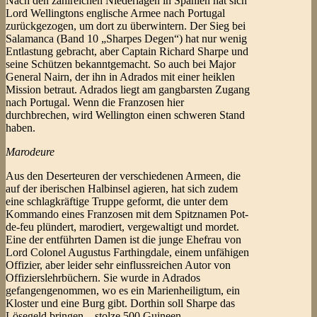
Nach den zahlreichen Niederlagen in Spanien hat sich
Lord Wellingtons englische Armee nach Portugal
zurückgezogen, um dort zu überwintern. Der Sieg bei
Salamanca (Band 10 „Sharpes Degen“) hat nur wenig
Entlastung gebracht, aber Captain Richard Sharpe und
seine Schützen bekanntgemacht. So auch bei Major
General Nairn, der ihn in Adrados mit einer heiklen
Mission betraut. Adrados liegt am gangbarsten Zugang
nach Portugal. Wenn die Franzosen hier
durchbrechen, wird Wellington einen schweren Stand
haben.
Marodeure
Aus den Deserteuren der verschiedenen Armeen, die
auf der iberischen Halbinsel agieren, hat sich zudem
eine schlagkräftige Truppe geformt, die unter dem
Kommando eines Franzosen mit dem Spitznamen Pot-
de-feu plündert, marodiert, vergewaltigt und mordet.
Eine der entführten Damen ist die junge Ehefrau von
Lord Colonel Augustus Farthingdale, einem unfähigen
Offizier, aber leider sehr einflussreichen Autor von
Offizierslehrbüchern. Sie wurde in Adrados
gefangengenommen, wo es ein Marienheiligtum, ein
Kloster und eine Burg gibt. Dorthin soll Sharpe das
Lösegeld bringen – stolze 500 Guineen.