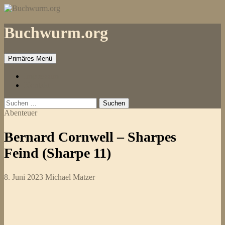
Zum
Inhalt
springen
Buchwurm.org
Primäres Menü
Impressum
Kontakt
Suchen
nach:
Abenteuer
Bernard Cornwell – Sharpes
Feind (Sharpe 11)
8. Juni 2023
Michael Matzer