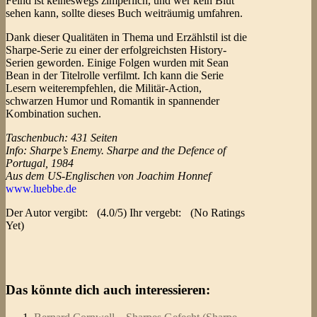
Feind ist keineswegs zimperlich, und wer kein Blut
sehen kann, sollte dieses Buch weiträumig umfahren.
Dank dieser Qualitäten in Thema und Erzählstil ist die
Sharpe-Serie zu einer der erfolgreichsten History-
Serien geworden. Einige Folgen wurden mit Sean
Bean in der Titelrolle verfilmt. Ich kann die Serie
Lesern weiterempfehlen, die Militär-Action,
schwarzen Humor und Romantik in spannender
Kombination suchen.
Taschenbuch: 431 Seiten
Info: Sharpe’s Enemy. Sharpe and the Defence of
Portugal, 1984
Aus dem US-Englischen von Joachim Honnef
www.luebbe.de
Der Autor vergibt:
(4.0/5) Ihr vergebt:
(No Ratings
Yet)
Das könnte dich auch interessieren: