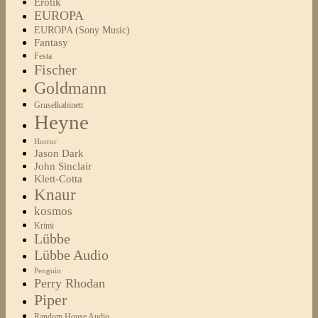
Erotik
EUROPA
EUROPA (Sony Music)
Fantasy
Festa
Fischer
Goldmann
Gruselkabinett
Heyne
Horror
Jason Dark
John Sinclair
Klett-Cotta
Knaur
kosmos
Krimi
Lübbe
Lübbe Audio
Penguin
Perry Rhodan
Piper
Random House Audio