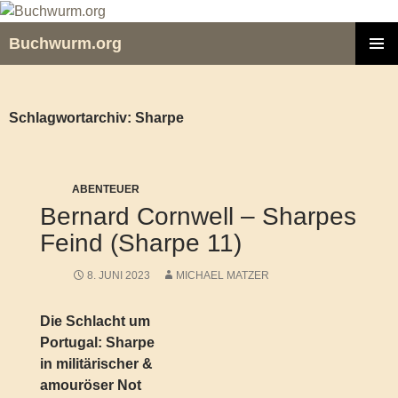
Zum
Inhalt
Buchwurm.org
springen
PRIMÄR
MENÜ
Schlagwortarchiv: Sharpe
ABENTEUER
Bernard Cornwell – Sharpes
Feind (Sharpe 11)
8. JUNI 2023
MICHAEL MATZER
Die Schlacht um
Portugal: Sharpe
in militärischer &
amouröser Not