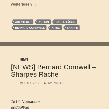
Bernard Cornwell – Sharpes Feind (Sharpe 11)
weiterlesen
→
ABENTEUER
ACTION
BASTEI LÜBBE
BERNARD CORNWELL
KRIEG
SHARPE
NEWS
[NEWS] Bernard Cornwell –
Sharpes Rache
1. MAI 2017
UWE WEBEL
1814. Napoleons
endgültige