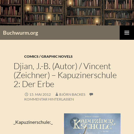
Zum
Inhalt
springen
Buchwurm.org
PRIMÄR
MENÜ
COMICS / GRAPHIC NOVELS
Djian, J.-B. (Autor) / Vincent
(Zeichner) – Kapuzinerschule
2: Der Erbe
15. MAI 2012
BJÖRN BACKES
KOMMENTAR HINTERLASSEN
_Kapuzinerschule:_