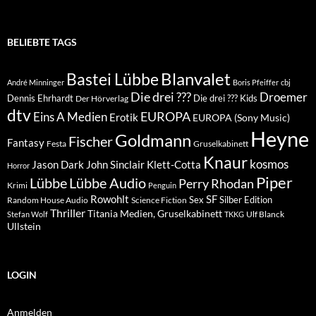
BELIEBTE TAGS
Blanvalet
Bastei Lübbe
André Minninger
Boris Pfeiffer
cbj
Die drei ???
Droemer
Dennis Ehrhardt
Die drei ??? Kids
Der Hörverlag
dtv
EUROPA
Eins A Medien
Erotik
EUROPA (Sony Music)
Heyne
Goldmann
Fischer
Fantasy
Festa
Gruselkabinett
Knaur
kosmos
Klett-Cotta
Jason Dark
John Sinclair
Horror
Piper
Lübbe Audio
Lübbe
Perry Rhodan
Krimi
Penguin
Rowohlt
SF
Sex
Silber Edition
Random House Audio
Science Fiction
Thriller
Titania Medien, Gruselkabinett
Ulf Blanck
Stefan Wolf
TKKG
Ullstein
LOGIN
Anmelden