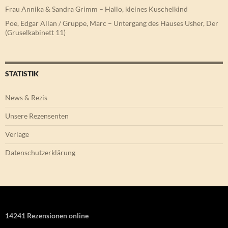
Frau Annika & Sandra Grimm – Hallo, kleines Kuschelkind
Poe, Edgar Allan / Gruppe, Marc – Untergang des Hauses Usher, Der
(Gruselkabinett 11)
STATISTIK
News & Rezis
Unsere Rezensenten
Verlage
Datenschutzerklärung
14241 Rezensionen online