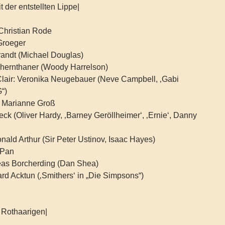
 der entstellten Lippe|
Christian Rode
Groeger
randt (Michael Douglas)
hernthaner (Woody Harrelson)
 Clair: Veronika Neugebauer (Neve Campbell, ‚Gabi
“)
: Marianne Groß
ck (Oliver Hardy, ‚Barney Geröllheimer‘, ‚Ernie‘, Danny
onald Arthur (Sir Peter Ustinov, Isaac Hayes)
 Pan
eas Borcherding (Dan Shea)
rd Acktun (‚Smithers‘ in „Die Simpsons“)
 Rothaarigen|