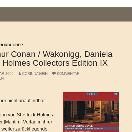
/ HÖRBÜCHER
hur Conan / Wakonigg, Daniela
 Holmes Collectors Edition IX
AR 2009
CORINNA HEIN
KOMMENTAR
EN
er nicht unauffindbar_
tion von Sherlock-Holmes-
r |Maritim|-Verlag in ihrer
h weiter zurückliegende