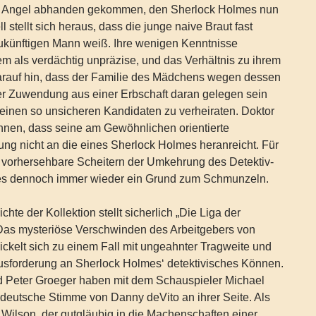
 Angel abhanden gekommen, den Sherlock Holmes nun
l stellt sich heraus, dass die junge naive Braut fast
zukünftigen Mann weiß. Ihre wenigen Kenntnisse
m als verdächtig unpräzise, und das Verhältnis zu ihrem
darauf hin, dass der Familie des Mädchens wegen dessen
rer Zuwendung aus einer Erbschaft daran gelegen sein
an einen so unsicheren Kandidaten zu verheiraten. Doktor
nen, dass seine am Gewöhnlichen orientierte
tung nicht an die eines Sherlock Holmes heranreicht. Für
s vorhersehbare Scheitern der Umkehrung des Detektiv-
ses dennoch immer wieder ein Grund zum Schmunzeln.
chte der Kollektion stellt sicherlich „Die Liga der
 Das mysteriöse Verschwinden des Arbeitgebers von
ckelt sich zu einem Fall mit ungeahnter Tragweite und
usforderung an Sherlock Holmes‘ detektivisches Können.
d Peter Groeger haben mit dem Schauspieler Michael
deutsche Stimme von Danny deVito an ihrer Seite. Als
Wilson, der gutgläubig in die Machenschaften einer