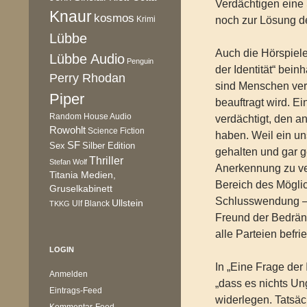
Verdächtigen eine 
Knaur
kosmos
Krimi
noch zur Lösung de
Lübbe
Auch die Hörspiele
Lübbe Audio
Penguin
der Identität“ bei
Perry Rhodan
sind Menschen ver
Piper
beauftragt wird. Ei
Random House Audio
verdächtigt, den a
Rowohlt
Science Fiction
haben. Weil ein un
SF
Sex
Silber Edition
gehalten und gar ge
Thriller
Stefan Wolf
Anerkennung zu ver
Titania Medien,
Bereich des Möglic
Gruselkabinett
Schlusswendung – 
Ullstein
Ulf Blanck
TKKG
Freund der Bedräng
alle Parteien befr
LOGIN
In „Eine Frage der
Anmelden
„dass es nichts Un
Eintrags-Feed
widerlegen. Tatsäch
Kommentar-Feed