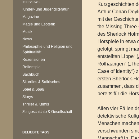
Interviews
Kurzgeschichten de
Kinder- und Jugendliteratur
Arthur Conan Doyl
Magazine
mit der Geschichte
Magie und Esoterik
the Missing Three
Musik
des Sherlock Holme
News
Hörspiele in etwa 
Philosophie und Religion und
gefolgt, springt m
Spiritualität
entstellten Lippe“ 
Rezensionen
Rothaarigen“ („The
Rollenspiel
Case of Identity“)
Sachbuch
ersten Sherlock-H
Skurriles & Satirisches
zusammen, dass di
Spiel & Spaß
bereits für die Hör
Storys
Thriller & Krimis
Allen vier Fällen 
Zeitgeschichte & Gesellschaft
detektivische Kul
Menschen machen m
verschwunden sind
BELIEBTE TAGS
Mannschaft in „Der