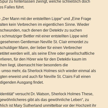
Spur zu hinterlassen zwingt, welche schließlich doch
s Falles führt.
 „Der Mann mit der entstellten Lippe“ und „Eine Frage
nhalten kein Verbrechen im eigentlichen Sinne. Wieder
schwunden, nach denen der Detektiv zu suchen
n schmutziger Bettler mit einer entstellten Lippe wird
ngesehenen Gentleman Neville St. Clair ermordet zu
schuldiger Mann, der lieber für einen Verbrecher
tötet werden will, als seine Ehre oder gesellschaftliche
lieren, für den Hörer wie für den Detektiv kaum im
hen liegt, überrascht hier besonders die
umso mehr, da Sherlock Holmes sich wieder einmal als
ten erweist und auch für Neville St. Clairs Fall einen
iedigenden Ausgang findet.
 Identität“ versucht Dr. Watson, Sherlock Holmes These,
gewöhnlicheres gibt als das gewöhnliche Leben“, zu
lich ist Mary Sutherland unmittelbar vor der Hochzeit ihr