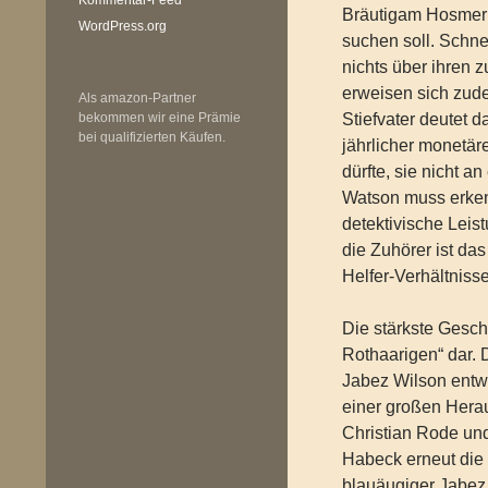
Bräutigam Hosmer
WordPress.org
suchen soll. Schnel
nichts über ihren 
erweisen sich zude
Als amazon-Partner
bekommen wir eine Prämie
Stiefvater deutet 
bei qualifizierten Käufen.
jährlicher monetä
dürfte, sie nicht 
Watson muss erken
detektivische Leis
die Zuhörer ist da
Helfer-Verhältnis
Die stärkste Geschi
Rothaarigen“ dar.
Jabez Wilson entwi
einer großen Hera
Christian Rode un
Habeck erneut die 
blauäugiger Jabez 