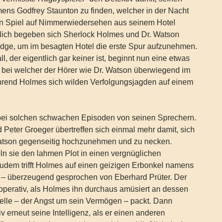
ens Godfrey Staunton zu finden, welcher in der Nacht
en Spiel auf Nimmerwiedersehen aus seinem Hotel
lich begeben sich Sherlock Holmes und Dr. Watson
idge, um im besagten Hotel die erste Spur aufzunehmen.
ll, der eigentlich gar keiner ist, beginnt nun eine etwas
 bei welcher der Hörer wie Dr. Watson überwiegend im
hrend Holmes sich wilden Verfolgungsjagden auf einem
 bei solchen schwachen Episoden von seinen Sprechern.
 Peter Groeger übertreffen sich einmal mehr damit, sich
atson gegenseitig hochzunehmen und zu necken.
n sie den lahmen Plot in einen vergnüglichen
udem trifft Holmes auf einen geizigen Erbonkel namens
– überzeugend gesprochen von Eberhard Prüter. Der
ooperativ, als Holmes ihn durchaus amüsiert an dessen
elle – der Angst um sein Vermögen – packt. Dann
v erneut seine Intelligenz, als er einen anderen