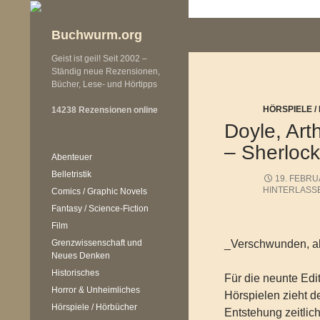
Zum
Inhalt
Buchwurm.org
springen
Geist ist geil! Seit 2002 –
Ständig neue Rezensionen,
Bücher, Lese- und Hörtipps
HÖRSPIELE 
14238 Rezensionen online
Doyle, Art
– Sherlock
Abenteuer
Belletristik
19. FEBRU
HINTERLASS
Comics / Graphic Novels
Fantasy / Science-Fiction
Film
Grenzwissenschaft und
_Verschwunden, ab
Neues Denken
Historisches
Für die neunte Edi
Horror & Unheimliches
Hörspielen zieht de
Hörspiele / Hörbücher
Entstehung zeitlic