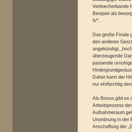
Verbrecherbande h
Beispiel als besorg
IV“.
Das große Finale ge
den anderen Geschi
angekündigt, „hoc
überzeugende Dars
passende unruhige
Hintergrundgeräus
Daher kann der Höre
nur ehrfürchtig de
Als Bonus gibt es
Arbeitsprozess der
Aufnahmeraum gele
Unordnung in der B
Anschaffung der „S