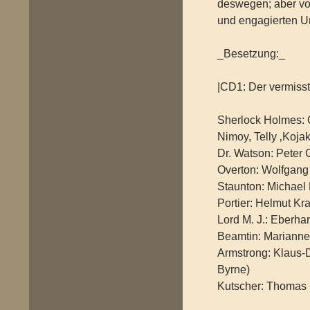
deswegen; aber vo
und engagierten U
_Besetzung:_
|CD1: Der vermiss
Sherlock Holmes: 
Nimoy, Telly ‚Koja
Dr. Watson: Peter
Overton: Wolfgang 
Staunton: Michael 
Portier: Helmut Kr
Lord M. J.: Eberha
Beamtin: Marianne
Armstrong: Klaus-D
Byrne)
Kutscher: Thomas 