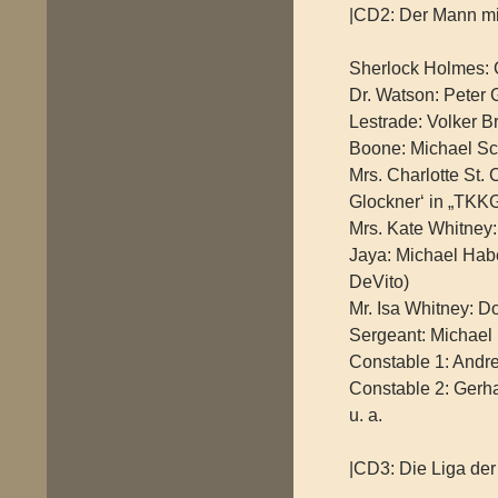
|CD2: Der Mann mit
Sherlock Holmes: 
Dr. Watson: Peter 
Lestrade: Volker B
Boone: Michael Sc
Mrs. Charlotte St.
Glockner‘ in „TKKG
Mrs. Kate Whitney
Jaya: Michael Habe
DeVito)
Mr. Isa Whitney: D
Sergeant: Michael
Constable 1: Andr
Constable 2: Gerha
u. a.
|CD3: Die Liga der