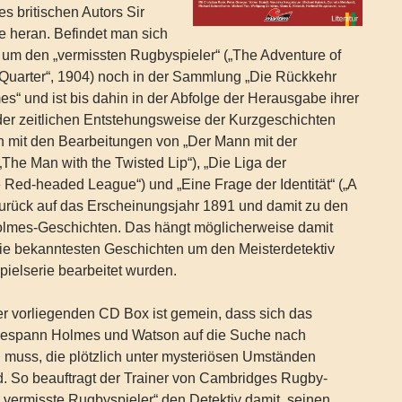
s britischen Autors Sir
e heran. Befindet man sich
 um den „vermissten Rugbyspieler“ („The Adventure of
-Quarter“, 1904) noch in der Sammlung „Die Rückkehr
s“ und ist bis dahin in der Abfolge der Herausgabe ihrer
der zeitlichen Entstehungsweise der Kurzgeschichten
an mit den Bearbeitungen von „Der Mann mit der
(„The Man with the Twisted Lip“), „Die Liga der
 Red-headed League“) und „Eine Frage der Identität“ („A
 zurück auf das Erscheinungsjahr 1891 und damit zu den
olmes-Geschichten. Das hängt möglicherweise damit
e bekanntesten Geschichten um den Meisterdetektiv
spielserie bearbeitet wurden.
der vorliegenden CD Box ist gemein, dass sich das
tgespann Holmes und Watson auf die Suche nach
uss, die plötzlich unter mysteriösen Umständen
. So beauftragt der Trainer von Cambridges Rugby-
 vermisste Rugbyspieler“ den Detektiv damit, seinen