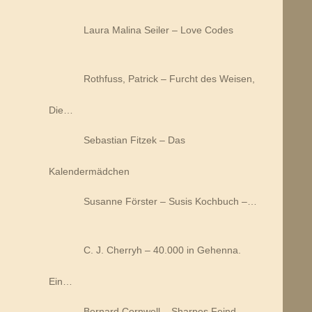
Laura Malina Seiler – Love Codes
Rothfuss, Patrick – Furcht des Weisen,
Die…
Sebastian Fitzek – Das
Kalendermädchen
Susanne Förster – Susis Kochbuch –…
C. J. Cherryh – 40.000 in Gehenna.
Ein…
Bernard Cornwell – Sharpes Feind