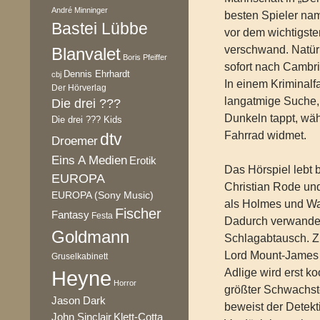
André Minninger
besten Spieler nam
Bastei Lübbe
vor dem wichtigst
verschwand. Natür
Blanvalet
Boris Pfeiffer
sofort nach Cambr
Dennis Ehrhardt
cbj
In einem Kriminalfa
Der Hörverlag
langatmige Suche,
Die drei ???
Dunkeln tappt, wä
Die drei ??? Kids
Fahrrad widmet.
dtv
Droemer
Eins A Medien
Erotik
Das Hörspiel lebt
EUROPA
Christian Rode und
EUROPA (Sony Music)
als Holmes und W
Fischer
Fantasy
Festa
Dadurch verwandel
Goldmann
Schlagabtausch. Z
Lord Mount-James 
Gruselkabinett
Heyne
Adlige wird erst k
Horror
größter Schwachst
Jason Dark
beweist der Detekti
Klett-Cotta
John Sinclair