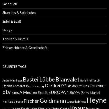
Sachbuch
Skurriles & Satirisches
Spiel & Spaß
Storys
Thriller & Krimis
Zeitgeschichte & Gesellschaft
BELIEBTE TAGS
Blanvalet
Bastei Lübbe
André Minninger
Boris Pfeiffer
cbj
Die drei ???
Droemer
Dennis Ehrhardt
Die drei ??? Kids
Der Hörverlag
dtv
EUROPA
Eins A Medien
Erotik
EUROPA (Sony Music)
Heyne
Goldmann
Fischer
Fantasy
Festa
Gruselkabinett
Knaur
kosmos
Klett-Cotta
Jason Dark
John Sinclair