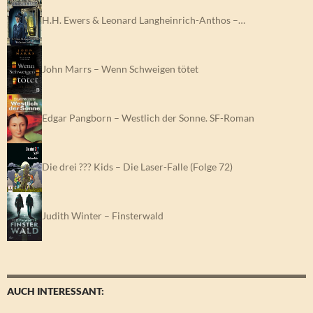
H.H. Ewers & Leonard Langheinrich-Anthos –…
John Marrs – Wenn Schweigen tötet
Edgar Pangborn – Westlich der Sonne. SF-Roman
Die drei ??? Kids – Die Laser-Falle (Folge 72)
Judith Winter – Finsterwald
AUCH INTERESSANT: