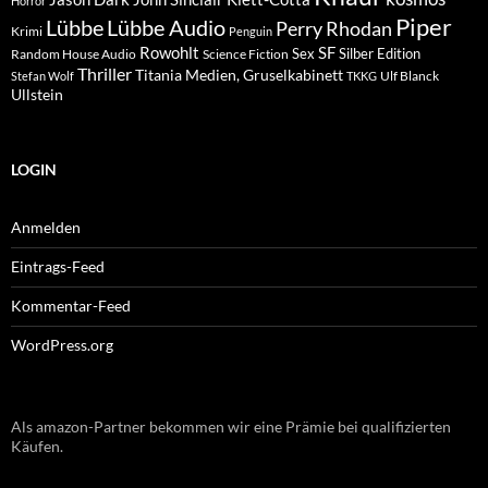
Horror
Piper
Lübbe Audio
Lübbe
Perry Rhodan
Krimi
Penguin
Rowohlt
SF
Sex
Silber Edition
Random House Audio
Science Fiction
Thriller
Titania Medien, Gruselkabinett
Ulf Blanck
Stefan Wolf
TKKG
Ullstein
LOGIN
Anmelden
Eintrags-Feed
Kommentar-Feed
WordPress.org
Als amazon-Partner bekommen wir eine Prämie bei qualifizierten
Käufen.