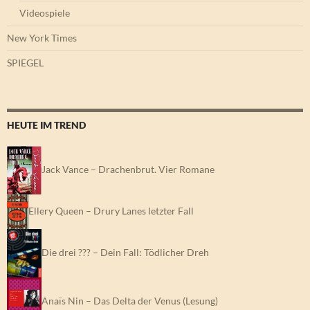
Videospiele
New York Times
SPIEGEL
HEUTE IM TREND
Jack Vance – Drachenbrut. Vier Romane
Ellery Queen – Drury Lanes letzter Fall
Die drei ??? – Dein Fall: Tödlicher Dreh
Anaïs Nin – Das Delta der Venus (Lesung)