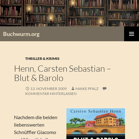
Zum
Inhalt
springen
Buchwurm.org
PRIMÄR
MENÜ
THRILLER & KRIMIS
Henn, Carsten Sebastian –
Blut & Barolo
13. NOVEMBER 2009
MAIKE PFALZ
KOMMENTAR HINTERLASSEN
Nachdem die beiden
liebenswerten
Schnüffler Giacomo