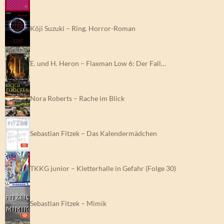
Kôji Suzuki – Ring. Horror-Roman
E. und H. Heron – Flaxman Low 6: Der Fall…
Nora Roberts – Rache im Blick
Sebastian Fitzek – Das Kalendermädchen
TKKG junior – Kletterhalle in Gefahr (Folge 30)
Sebastian Fitzek – Mimik