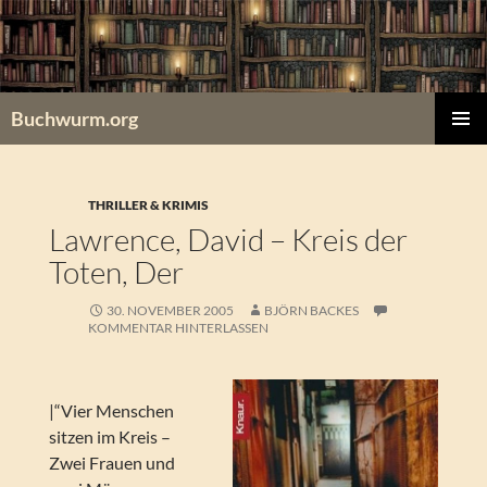
Zum
Inhalt
springen
Buchwurm.org
PRIMÄR
MENÜ
THRILLER & KRIMIS
Lawrence, David – Kreis der
Toten, Der
30. NOVEMBER 2005
BJÖRN BACKES
KOMMENTAR HINTERLASSEN
|“Vier Menschen
sitzen im Kreis –
Zwei Frauen und