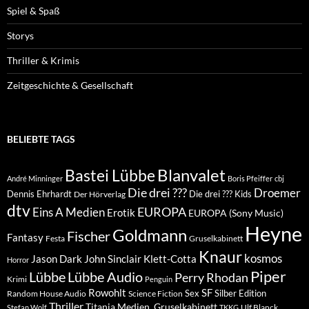
Spiel & Spaß
Storys
Thriller & Krimis
Zeitgeschichte & Gesellschaft
BELIEBTE TAGS
Blanvalet
Bastei Lübbe
André Minninger
Boris Pfeiffer
cbj
Die drei ???
Droemer
Dennis Ehrhardt
Die drei ??? Kids
Der Hörverlag
dtv
EUROPA
Eins A Medien
Erotik
EUROPA (Sony Music)
Heyne
Goldmann
Fischer
Fantasy
Festa
Gruselkabinett
Knaur
kosmos
Klett-Cotta
Jason Dark
John Sinclair
Horror
Piper
Lübbe Audio
Lübbe
Perry Rhodan
Krimi
Penguin
Rowohlt
SF
Sex
Silber Edition
Random House Audio
Science Fiction
Thriller
Titania Medien, Gruselkabinett
Ulf Blanck
Stefan Wolf
TKKG