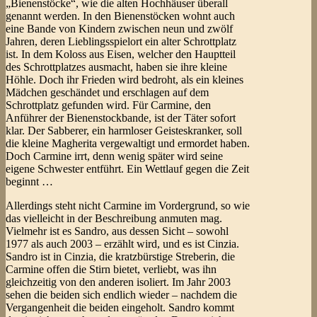
„Bienenstöcke“, wie die alten Hochhäuser überall
genannt werden. In den Bienenstöcken wohnt auch
eine Bande von Kindern zwischen neun und zwölf
Jahren, deren Lieblingsspielort ein alter Schrottplatz
ist. In dem Koloss aus Eisen, welcher den Hauptteil
des Schrottplatzes ausmacht, haben sie ihre kleine
Höhle. Doch ihr Frieden wird bedroht, als ein kleines
Mädchen geschändet und erschlagen auf dem
Schrottplatz gefunden wird. Für Carmine, den
Anführer der Bienenstockbande, ist der Täter sofort
klar. Der Sabberer, ein harmloser Geisteskranker, soll
die kleine Magherita vergewaltigt und ermordet haben.
Doch Carmine irrt, denn wenig später wird seine
eigene Schwester entführt. Ein Wettlauf gegen die Zeit
beginnt …
Allerdings steht nicht Carmine im Vordergrund, so wie
das vielleicht in der Beschreibung anmuten mag.
Vielmehr ist es Sandro, aus dessen Sicht – sowohl
1977 als auch 2003 – erzählt wird, und es ist Cinzia.
Sandro ist in Cinzia, die kratzbürstige Streberin, die
Carmine offen die Stirn bietet, verliebt, was ihn
gleichzeitig von den anderen isoliert. Im Jahr 2003
sehen die beiden sich endlich wieder – nachdem die
Vergangenheit die beiden eingeholt. Sandro kommt