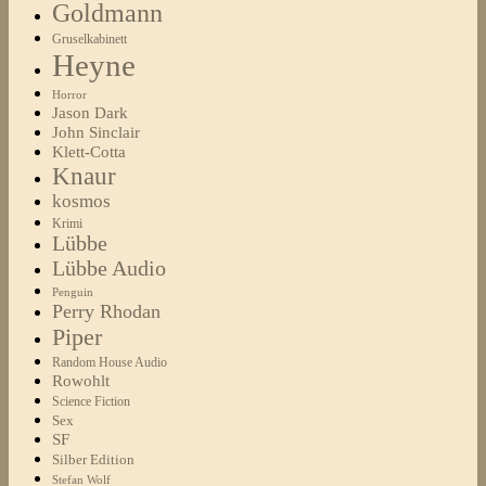
Goldmann
Gruselkabinett
Heyne
Horror
Jason Dark
John Sinclair
Klett-Cotta
Knaur
kosmos
Krimi
Lübbe
Lübbe Audio
Penguin
Perry Rhodan
Piper
Random House Audio
Rowohlt
Science Fiction
Sex
SF
Silber Edition
Stefan Wolf