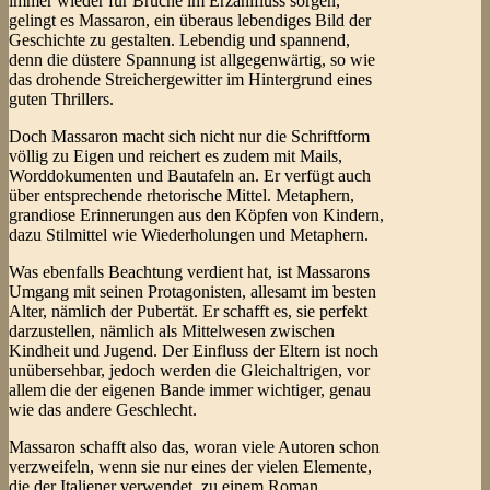
immer wieder für Brüche im Erzählfluss sorgen,
gelingt es Massaron, ein überaus lebendiges Bild der
Geschichte zu gestalten. Lebendig und spannend,
denn die düstere Spannung ist allgegenwärtig, so wie
das drohende Streichergewitter im Hintergrund eines
guten Thrillers.
Doch Massaron macht sich nicht nur die Schriftform
völlig zu Eigen und reichert es zudem mit Mails,
Worddokumenten und Bautafeln an. Er verfügt auch
über entsprechende rhetorische Mittel. Metaphern,
grandiose Erinnerungen aus den Köpfen von Kindern,
dazu Stilmittel wie Wiederholungen und Metaphern.
Was ebenfalls Beachtung verdient hat, ist Massarons
Umgang mit seinen Protagonisten, allesamt im besten
Alter, nämlich der Pubertät. Er schafft es, sie perfekt
darzustellen, nämlich als Mittelwesen zwischen
Kindheit und Jugend. Der Einfluss der Eltern ist noch
unübersehbar, jedoch werden die Gleichaltrigen, vor
allem die der eigenen Bande immer wichtiger, genau
wie das andere Geschlecht.
Massaron schafft also das, woran viele Autoren schon
verzweifeln, wenn sie nur eines der vielen Elemente,
die der Italiener verwendet, zu einem Roman