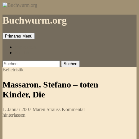
Zum
Inhalt
springen
Buchwurm.org
Primäres Menü
Impressum
Kontakt
Suchen
nach:
Belletristik
Massaron, Stefano – toten
Kinder, Die
1. Januar 2007
Maren Strauss
Kommentar
hinterlassen