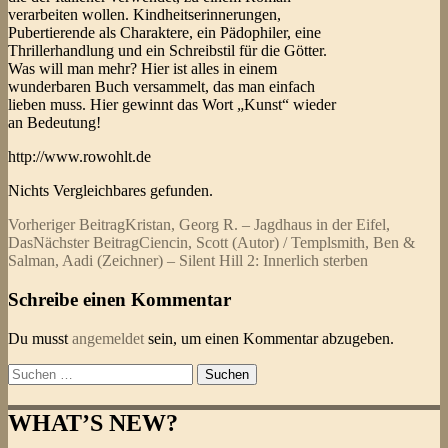
verarbeiten wollen. Kindheitserinnerungen,
Pubertierende als Charaktere, ein Pädophiler, eine
Thrillerhandlung und ein Schreibstil für die Götter.
Was will man mehr? Hier ist alles in einem
wunderbaren Buch versammelt, das man einfach
lieben muss. Hier gewinnt das Wort „Kunst“ wieder
an Bedeutung!
http://www.rowohlt.de
Nichts Vergleichbares gefunden.
Beitragsnavigation
Vorheriger Beitrag
Kristan, Georg R. – Jagdhaus in der Eifel,
Das
Nächster Beitrag
Ciencin, Scott (Autor) / Templsmith, Ben &
Salman, Aadi (Zeichner) – Silent Hill 2: Innerlich sterben
Schreibe einen Kommentar
Du musst
angemeldet
sein, um einen Kommentar abzugeben.
Suchen
nach:
WHAT’S NEW?