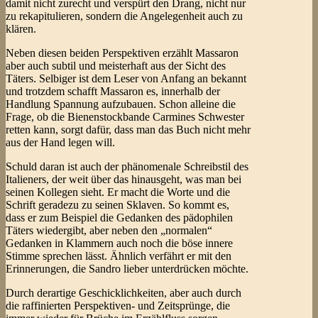
damit nicht zurecht und verspürt den Drang, nicht nur
zu rekapitulieren, sondern die Angelegenheit auch zu
klären.
Neben diesen beiden Perspektiven erzählt Massaron
aber auch subtil und meisterhaft aus der Sicht des
Täters. Selbiger ist dem Leser von Anfang an bekannt
und trotzdem schafft Massaron es, innerhalb der
Handlung Spannung aufzubauen. Schon alleine die
Frage, ob die Bienenstockbande Carmines Schwester
retten kann, sorgt dafür, dass man das Buch nicht mehr
aus der Hand legen will.
Schuld daran ist auch der phänomenale Schreibstil des
Italieners, der weit über das hinausgeht, was man bei
seinen Kollegen sieht. Er macht die Worte und die
Schrift geradezu zu seinen Sklaven. So kommt es,
dass er zum Beispiel die Gedanken des pädophilen
Täters wiedergibt, aber neben den „normalen“
Gedanken in Klammern auch noch die böse innere
Stimme sprechen lässt. Ähnlich verfährt er mit den
Erinnerungen, die Sandro lieber unterdrücken möchte.
Durch derartige Geschicklichkeiten, aber auch durch
die raffinierten Perspektiven- und Zeitsprünge, die