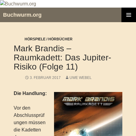
Zum
Inhalt
Buchwurm.org
springen
PRIMÄR
MENÜ
HÖRSPIELE / HÖRBÜCHER
Mark Brandis –
Raumkadett: Das Jupiter-
Risiko (Folge 11)
3. FEBRUAR 2017
UWE WEBEL
Die Handlung:
Vor den
Abschlussprüf
ungen müssen
die Kadetten