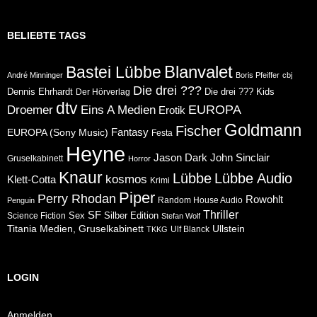
BELIEBTE TAGS
Blanvalet
Bastei Lübbe
André Minninger
Boris Pfeiffer
cbj
Die drei ???
Dennis Ehrhardt
Die drei ??? Kids
Der Hörverlag
dtv
Eins A Medien
EUROPA
Droemer
Erotik
Goldmann
Fischer
Fantasy
EUROPA (Sony Music)
Festa
Heyne
Jason Dark
John Sinclair
Gruselkabinett
Horror
Knaur
Lübbe
Lübbe Audio
kosmos
Klett-Cotta
Krimi
Piper
Perry Rhodan
Rowohlt
Random House Audio
Penguin
Thriller
SF
Sex
Silber Edition
Science Fiction
Stefan Wolf
Ullstein
Titania Medien, Gruselkabinett
Ulf Blanck
TKKG
LOGIN
Anmelden