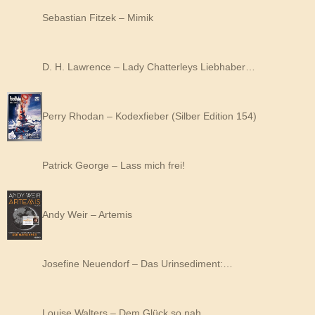
Sebastian Fitzek – Mimik
D. H. Lawrence – Lady Chatterleys Liebhaber…
Perry Rhodan – Kodexfieber (Silber Edition 154)
Patrick George – Lass mich frei!
Andy Weir – Artemis
Josefine Neuendorf – Das Urinsediment:…
Louise Walters – Dem Glück so nah