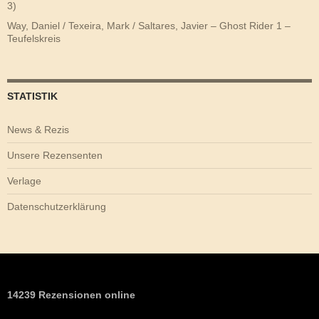
3)
Way, Daniel / Texeira, Mark / Saltares, Javier – Ghost Rider 1 –
Teufelskreis
STATISTIK
News & Rezis
Unsere Rezensenten
Verlage
Datenschutzerklärung
14239 Rezensionen online