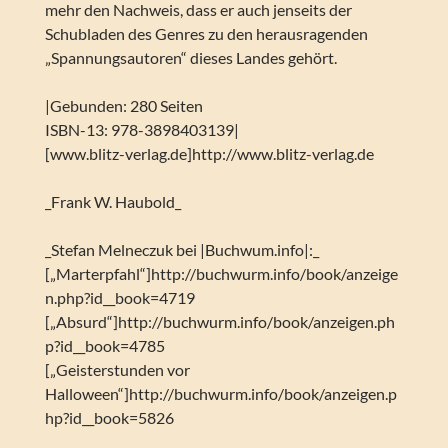
mehr den Nachweis, dass er auch jenseits der
Schubladen des Genres zu den herausragenden
„Spannungsautoren“ dieses Landes gehört.
|Gebunden: 280 Seiten
ISBN-13: 978-3898403139|
[www.blitz-verlag.de]http://www.blitz-verlag.de
_Frank W. Haubold_
_Stefan Melneczuk bei |Buchwum.info|:_
[„Marterpfahl“]http://buchwurm.info/book/anzeige
n.php?id__book=4719
[„Absurd“]http://buchwurm.info/book/anzeigen.ph
p?id__book=4785
[„Geisterstunden vor
Halloween“]http://buchwurm.info/book/anzeigen.p
hp?id__book=5826