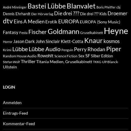
Blanvalet
Bastei Lübbe
André Minninger
Boris Pfeiffer
cbj
Die drei ???
Droemer
Dennis Ehrhardt
Die drei ??? Kids
Der Hörverlag
dtv
EUROPA
Eins A Medien
Erotik
EUROPA (Sony Music)
Heyne
Goldmann
Fischer
Fantasy
Festa
Gruselkabinett
Knaur
kosmos
Klett-Cotta
Jason Dark
John Sinclair
Horror
Piper
Lübbe Audio
Lübbe
Perry Rhodan
Krimi
Penguin
Rowohlt
SF
Sex
Silber Edition
Random House Audio
Science Fiction
Thriller
Titania Medien, Gruselkabinett
Ulf Blanck
Stefan Wolf
TKKG
Ullstein
LOGIN
Anmelden
Eintrags-Feed
Kommentar-Feed