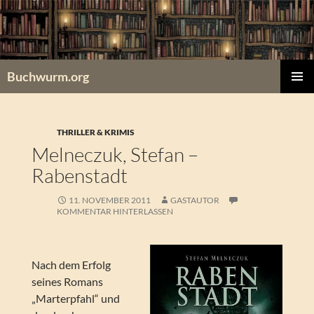
Zum
Inhalt
springen
Buchwurm.org
PRIMÄR
MENÜ
THRILLER & KRIMIS
Melneczuk, Stefan –
Rabenstadt
11. NOVEMBER 2011
GASTAUTOR
KOMMENTAR HINTERLASSEN
Nach dem Erfolg
seines Romans
„Marterpfahl“ und