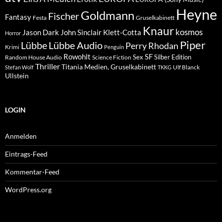
Heyne
Goldmann
Fischer
Fantasy
Festa
Gruselkabinett
Knaur
kosmos
Klett-Cotta
Jason Dark
John Sinclair
Horror
Piper
Lübbe Audio
Lübbe
Perry Rhodan
Krimi
Penguin
Rowohlt
SF
Sex
Silber Edition
Random House Audio
Science Fiction
Thriller
Titania Medien, Gruselkabinett
Ulf Blanck
Stefan Wolf
TKKG
Ullstein
LOGIN
Anmelden
Eintrags-Feed
Kommentar-Feed
WordPress.org