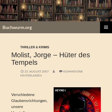
Zum
Inhalt
springen
Buchwurm.org
PRIMÄR
MENÜ
THRILLER & KRIMIS
Molist, Jorge – Hüter des
Tempels
25. AUGUST 2007
KOMMENTAR
HINTERLASSEN
Verschiedene
Glaubensrichtungen,
unsere