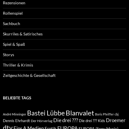
Rezensionen
Rollenspiel
Sachbuch
Skurriles & Satirisches
Spiel & Spaß
Storys
Thriller & Krimis
Zeitgeschichte & Gesellschaft
BELIEBTE TAGS
Blanvalet
Bastei Lübbe
André Minninger
Boris Pfeiffer
cbj
Die drei ???
Droemer
Dennis Ehrhardt
Die drei ??? Kids
Der Hörverlag
dtv
EUROPA
Eins A Medien
Erotik
EUROPA (Sony Music)