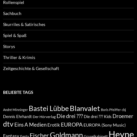
Rollenspiel
Sachbuch
Skurriles & Satirisches
Spiel & Spaß
Storys
Thriller & Krimis
Zeitgeschichte & Gesellschaft
BELIEBTE TAGS
Blanvalet
Bastei Lübbe
André Minninger
Boris Pfeiffer
cbj
Die drei ???
Droemer
Dennis Ehrhardt
Die drei ??? Kids
Der Hörverlag
dtv
EUROPA
Eins A Medien
Erotik
EUROPA (Sony Music)
Heyne
Goldmann
Fischer
Fantasy
Festa
Gruselkabinett