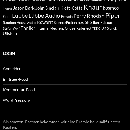
Knaur
kosmos
Klett-Cotta
Jason Dark
John Sinclair
Horror
Piper
Lübbe Audio
Lübbe
Perry Rhodan
Krimi
Penguin
Rowohlt
SF
Sex
Silber Edition
Random House Audio
Science Fiction
Thriller
Titania Medien, Gruselkabinett
Ulf Blanck
Stefan Wolf
TKKG
Ullstein
LOGIN
Anmelden
Eintrags-Feed
Kommentar-Feed
WordPress.org
Als amazon-Partner bekommen wir eine Prämie bei qualifizierten
Käufen.