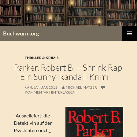
Zum
Inhalt
springen
Buchwurm.org
PRIMÄR
MENÜ
THRILLER & KRIMIS
Parker, Robert B. – Shrink Rap
– Ein Sunny-Randall-Krimi
4. JANUAR 2011
MICHAEL MATZER
KOMMENTAR HINTERLASSEN
_Ausgeliefert: die
Detektivin auf der
Psychiatercouch_