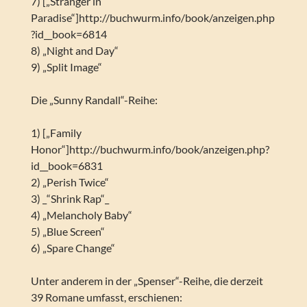
7) [„Stranger in
Paradise“]http://buchwurm.info/book/anzeigen.php
?id__book=6814
8) „Night and Day“
9) „Split Image“
Die „Sunny Randall“-Reihe:
1) [„Family
Honor“]http://buchwurm.info/book/anzeigen.php?
id__book=6831
2) „Perish Twice“
3) _“Shrink Rap“_
4) „Melancholy Baby“
5) „Blue Screen“
6) „Spare Change“
Unter anderem in der „Spenser“-Reihe, die derzeit
39 Romane umfasst, erschienen: