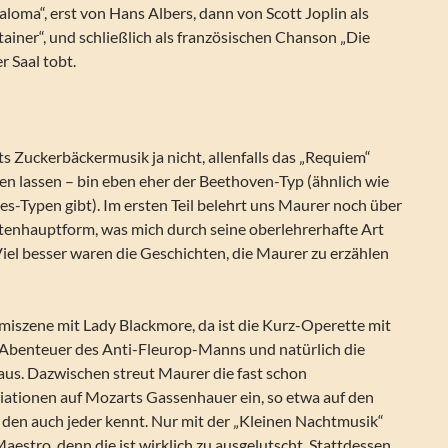
loma“, erst von Hans Albers, dann von Scott Joplin als
ainer“, und schließlich als französischen Chanson „Die
r Saal tobt.
ts Zuckerbäckermusik ja nicht, allenfalls das „Requiem“
len lassen – bin eben eher der Beethoven-Typ (ähnlich wie
es-Typen gibt). Im ersten Teil belehrt uns Maurer noch über
atenhauptform, was mich durch seine oberlehrerhafte Art
Viel besser waren die Geschichten, die Maurer zu erzählen
rimiszene mit Lady Blackmore, da ist die Kurz-Operette mit
e Abenteuer des Anti-Fleurop-Manns und natürlich die
laus. Dazwischen streut Maurer die fast schon
riationen auf Mozarts Gassenhauer ein, so etwa auf den
, den auch jeder kennt. Nur mit der „Kleinen Nachtmusik“
aestro, denn die ist wirklich zu ausgelutscht. Stattdessen