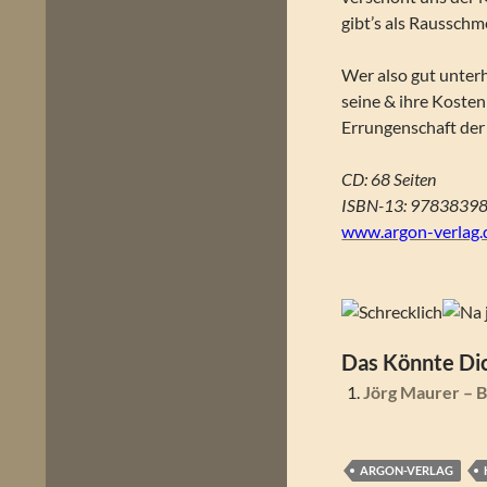
gibt’s als Rausschm
Wer also gut unter
seine & ihre Koste
Errungenschaft der
CD: 68 Seiten
ISBN-13: 9783839
www.argon-verlag.
Das Könnte Dic
Jörg Maurer – 
ARGON-VERLAG