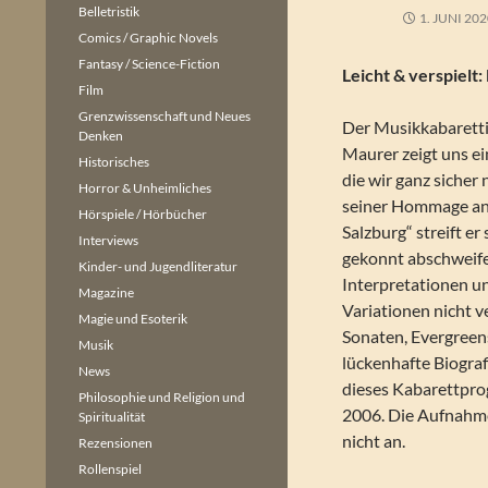
Belletristik
1. JUNI 20
Comics / Graphic Novels
Fantasy / Science-Fiction
Leicht & verspielt
Film
Grenzwissenschaft und Neues
Der Musikkabaretti
Denken
Maurer zeigt uns ei
Historisches
die wir ganz sicher
Horror & Unheimliches
seiner Hommage an
Hörspiele / Hörbücher
Salzburg“ streift e
Interviews
gekonnt abschweife
Kinder- und Jugendliteratur
Interpretationen u
Magazine
Variationen nicht v
Magie und Esoterik
Sonaten, Evergreen
Musik
lückenhafte Biograf
News
dieses Kabarettpr
Philosophie und Religion und
2006. Die Aufnahme 
Spiritualität
nicht an.
Rezensionen
Rollenspiel