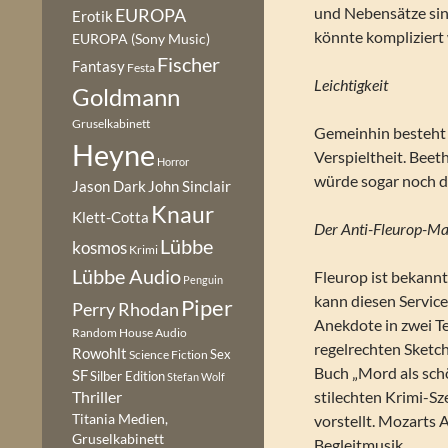
und Nebensätze sin
EUROPA
Erotik
könnte kompliziert
EUROPA (Sony Music)
Fischer
Fantasy
Festa
Leichtigkeit
Goldmann
Gruselkabinett
Gemeinhin besteht d
Heyne
Verspieltheit. Beet
Horror
würde sogar noch di
Jason Dark
John Sinclair
Knaur
Klett-Cotta
Der Anti-Fleurop-Man
Lübbe
kosmos
Krimi
Lübbe Audio
Fleurop ist bekannt
Penguin
kann diesen Service
Piper
Perry Rhodan
Anekdote in zwei Te
Random House Audio
regelrechten Sketc
Rowohlt
Sex
Science Fiction
Buch „Mord als schö
SF
Silber Edition
Stefan Wolf
stilechten Krimi-Sz
Thriller
Titania Medien,
vorstellt. Mozarts A
Gruselkabinett
Begleitmusik.