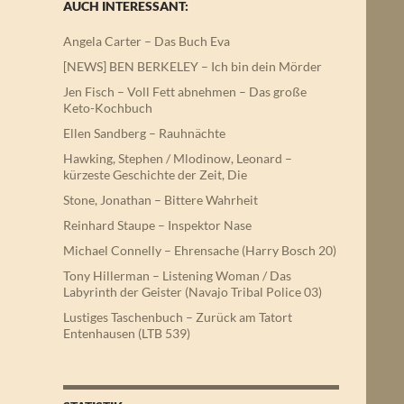
AUCH INTERESSANT:
Angela Carter – Das Buch Eva
[NEWS] BEN BERKELEY – Ich bin dein Mörder
Jen Fisch – Voll Fett abnehmen – Das große
Keto-Kochbuch
Ellen Sandberg – Rauhnächte
Hawking, Stephen / Mlodinow, Leonard –
kürzeste Geschichte der Zeit, Die
Stone, Jonathan – Bittere Wahrheit
Reinhard Staupe – Inspektor Nase
Michael Connelly – Ehrensache (Harry Bosch 20)
Tony Hillerman – Listening Woman / Das
Labyrinth der Geister (Navajo Tribal Police 03)
Lustiges Taschenbuch – Zurück am Tatort
Entenhausen (LTB 539)