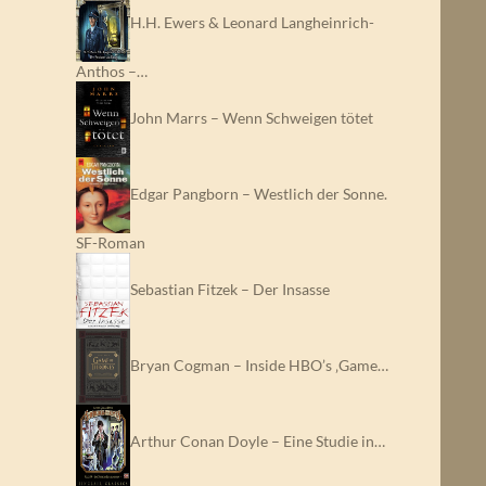
H.H. Ewers & Leonard Langheinrich-
Anthos –…
John Marrs – Wenn Schweigen tötet
Edgar Pangborn – Westlich der Sonne.
SF-Roman
Sebastian Fitzek – Der Insasse
Bryan Cogman – Inside HBO’s ‚Game…
Arthur Conan Doyle – Eine Studie in…