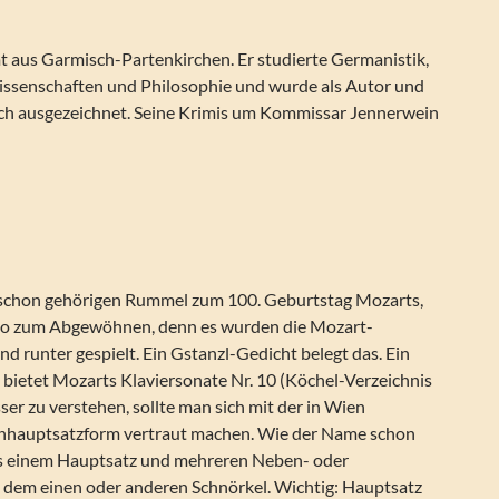
 aus Garmisch-Partenkirchen. Er studierte Germanistik,
wissenschaften und Philosophie und wurde als Autor und
ch ausgezeichnet. Seine Krimis um Kommissar Jennerwein
 schon gehörigen Rummel zum 100. Geburtstag Mozarts,
so zum Abgewöhnen, denn es wurden die Mozart-
d runter gespielt. Ein Gstanzl-Gedicht belegt das. Ein
ietet Mozarts Klaviersonate Nr. 10 (Köchel-Verzeichnis
sser zu verstehen, sollte man sich mit der in Wien
nhauptsatzform vertraut machen. Wie der Name schon
aus einem Hauptsatz und mehreren Neben- oder
e dem einen oder anderen Schnörkel. Wichtig: Hauptsatz