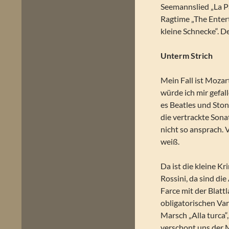
Seemannslied „La Pa
Ragtime „The Entert
kleine Schnecke“. De
Unterm Strich
Mein Fall ist Mozar
würde ich mir gefal
es Beatles und Ston
die vertrackte Son
nicht so ansprach. 
weiß.
Da ist die kleine K
Rossini, da sind di
Farce mit der Blatt
obligatorischen Va
Marsch „Alla turca“
verschont uns der M