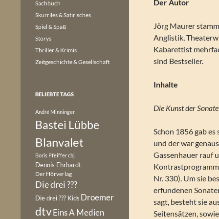
Der Autor
Sachbuch
Skurriles & Satirisches
Jörg Maurer stammt
Spiel & Spaß
Anglistik, Theater
Storys
Kabarettist mehrfa
Thriller & Krimis
sind Bestseller.
Zeitgeschichte & Gesellschaft
Inhalte
BELIEBTE TAGS
Die Kunst der Sonate
André Minninger
Bastei Lübbe
Schon 1856 gab es
Blanvalet
und der war genau
Gassenhauer rauf un
Boris Pfeiffer
cbj
Dennis Ehrhardt
Kontrastprogramm b
Der Hörverlag
Nr. 330). Um sie be
Die drei ???
erfundenen Sonate
Droemer
Die drei ??? Kids
sagt, besteht sie 
dtv
Eins A Medien
Seitensätzen, sowi