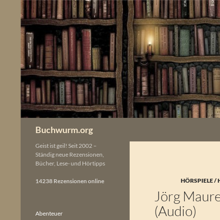
Zum
Inhalt
springen
Buchwurm.org
Geist ist geil! Seit 2002 –
Ständig neue Rezensionen,
Bücher, Lese- und Hörtipps
HÖRSPIELE /
14238 Rezensionen online
Jörg Maure
(Audio)
Abenteuer