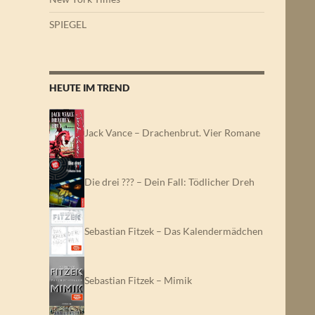
SPIEGEL
HEUTE IM TREND
Jack Vance – Drachenbrut. Vier Romane
Die drei ??? – Dein Fall: Tödlicher Dreh
Sebastian Fitzek – Das Kalendermädchen
Sebastian Fitzek – Mimik