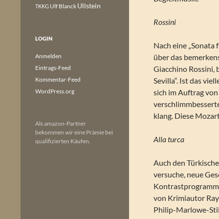
Ullstein
Ulf Blanck
TKKG
Rossini
LOGIN
Nach eine „Sonata f
Anmelden
über das bemerken
Eintrags-Feed
Giacchino Rossini,
Kommentar-Feed
Sevilla“. Ist das vi
WordPress.org
sich im Auftrag von
verschlimmbesserte 
klang. Diese Mozart
Als amazon-Partner
bekommen wir eine Prämie bei
Alla turca
qualifizierten Käufen.
Auch den Türkischen
versuche, neue Ges
Kontrastprogramm 
von Krimiautor Ra
Philip-Marlowe-Stil