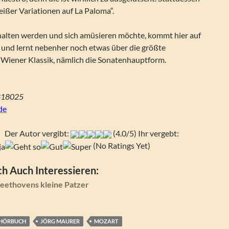
eißer Variationen auf La Paloma“.
halten werden und sich amüsieren möchte, kommt hier auf
n und lernt nebenher noch etwas über die größte
 Wiener Klassik, nämlich die Sonatenhauptform.
818025
de
Der Autor vergibt:
(4.0/5) Ihr vergebt:
(No Ratings Yet)
h Auch Interessieren:
Beethovens kleine Patzer
HÖRBUCH
JÖRG MAURER
MOZART