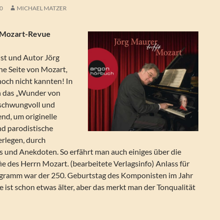
20
MICHAEL MATZER
: Mozart-Revue
st und Autor Jörg
ne Seite von Mozart,
 noch nicht kannten! In
 das „Wunder von
r schwungvoll und
nd, um originelle
nd parodistische
erlegen, durch
s und Anekdoten. So erfährt man auch einiges über die
ie des Herrn Mozart. (bearbeitete Verlagsinfo) Anlass für
ogramm war der 250. Geburtstag des Komponisten im Jahr
ist schon etwas älter, aber das merkt man der Tonqualität