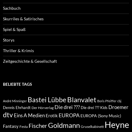
Sachbuch
Skurriles & Satirisches
Spiel & Spaß
Storys
Thriller & Krimis
Zeitgeschichte & Gesellschaft
BELIEBTE TAGS
Blanvalet
Bastei Lübbe
André Minninger
Boris Pfeiffer
cbj
Die drei ???
Droemer
Dennis Ehrhardt
Die drei ??? Kids
Der Hörverlag
dtv
EUROPA
Eins A Medien
Erotik
EUROPA (Sony Music)
Heyne
Goldmann
Fischer
Fantasy
Festa
Gruselkabinett