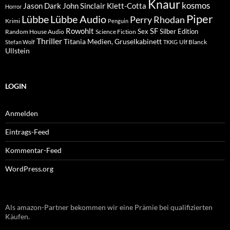
Knaur
kosmos
Klett-Cotta
Jason Dark
John Sinclair
Horror
Piper
Lübbe Audio
Lübbe
Perry Rhodan
Krimi
Penguin
Rowohlt
SF
Sex
Silber Edition
Random House Audio
Science Fiction
Thriller
Titania Medien, Gruselkabinett
Ulf Blanck
Stefan Wolf
TKKG
Ullstein
LOGIN
Anmelden
Eintrags-Feed
Kommentar-Feed
WordPress.org
Als amazon-Partner bekommen wir eine Prämie bei qualifizierten
Käufen.