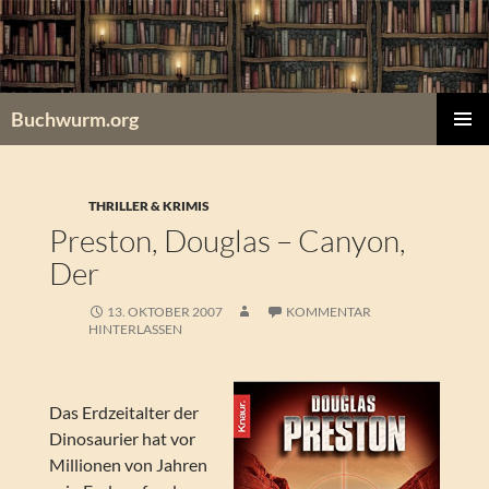
Zum
Inhalt
springen
Buchwurm.org
PRIMÄR
MENÜ
THRILLER & KRIMIS
Preston, Douglas – Canyon,
Der
13. OKTOBER 2007
KOMMENTAR
HINTERLASSEN
Das Erdzeitalter der
Dinosaurier hat vor
Millionen von Jahren