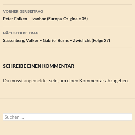
Beitragsnavigation
VORHERIGER BEITRAG
Peter Folken – Ivanhoe (Europa-Originale 35)
NÄCHSTER BEITRAG
Sassenberg, Volker – Gabriel Burns – Zwielicht (Folge 27)
SCHREIBE EINEN KOMMENTAR
Du musst
angemeldet
sein, um einen Kommentar abzugeben.
Suchen
nach: