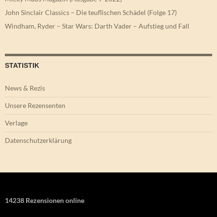
John Sinclair Classics – Die teuflischen Schädel (Folge 17)
Windham, Ryder – Star Wars: Darth Vader – Aufstieg und Fall
STATISTIK
News & Rezis
Unsere Rezensenten
Verlage
Datenschutzerklärung
14238 Rezensionen online