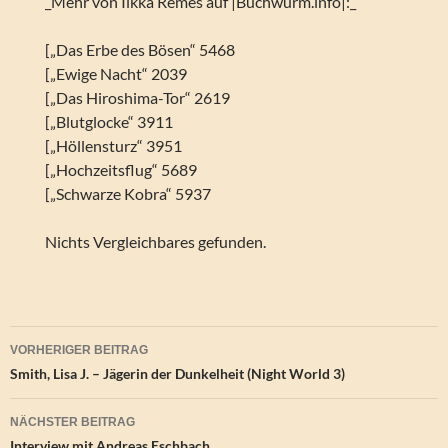
_Mehr von Ilkka Remes auf |Buchwurm.info|:_
[„Das Erbe des Bösen“ 5468
[„Ewige Nacht“ 2039
[„Das Hiroshima-Tor“ 2619
[„Blutglocke“ 3911
[„Höllensturz“ 3951
[„Hochzeitsflug“ 5689
[„Schwarze Kobra“ 5937
Nichts Vergleichbares gefunden.
Beitragsnavigation
VORHERIGER BEITRAG
Smith, Lisa J. – Jägerin der Dunkelheit (Night World 3)
NÄCHSTER BEITRAG
Interview mit Andreas Eschbach