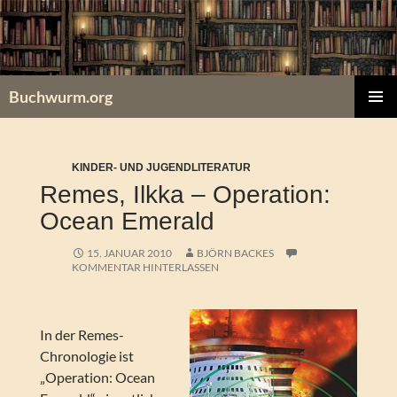
Zum
Inhalt
springen
Buchwurm.org
PRIMÄR
MENÜ
KINDER- UND JUGENDLITERATUR
Remes, Ilkka – Operation:
Ocean Emerald
15. JANUAR 2010
BJÖRN BACKES
KOMMENTAR HINTERLASSEN
In der Remes-
Chronologie ist
„Operation: Ocean