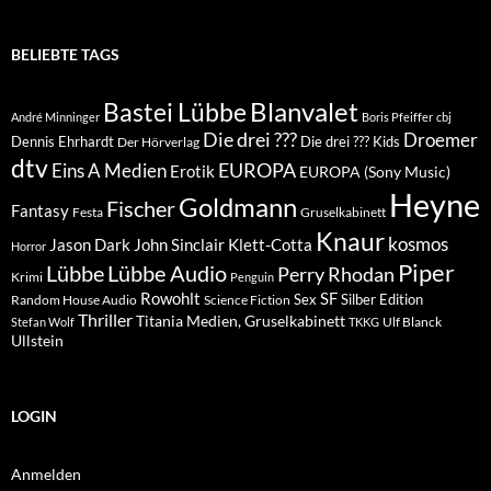
BELIEBTE TAGS
Blanvalet
Bastei Lübbe
André Minninger
Boris Pfeiffer
cbj
Die drei ???
Droemer
Dennis Ehrhardt
Die drei ??? Kids
Der Hörverlag
dtv
EUROPA
Eins A Medien
Erotik
EUROPA (Sony Music)
Heyne
Goldmann
Fischer
Fantasy
Festa
Gruselkabinett
Knaur
kosmos
Klett-Cotta
Jason Dark
John Sinclair
Horror
Piper
Lübbe Audio
Lübbe
Perry Rhodan
Krimi
Penguin
Rowohlt
SF
Sex
Silber Edition
Random House Audio
Science Fiction
Thriller
Titania Medien, Gruselkabinett
Ulf Blanck
Stefan Wolf
TKKG
Ullstein
LOGIN
Anmelden