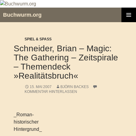
Zum
Inhalt
Buchwurm.org
springen
PRIMÄR
MENÜ
SPIEL & SPASS
Schneider, Brian – Magic:
The Gathering – Zeitspirale
– Themendeck
»Realitätsbruch«
15. MAI 2007
BJÖRN BACKES
KOMMENTAR HINTERLASSEN
_Roman-
historischer
Hintergrund_