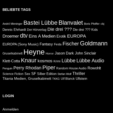
BELIEBTE TAGS
Blanvalet
Bastei Lübbe
André Minninger
Boris Pfeiffer
cbj
Die drei ???
Dennis Ehrhardt
Die drei ??? Kids
Der Hörverlag
dtv
Eins A Medien
EUROPA
Droemer
Erotik
Goldmann
Fischer
Fantasy
EUROPA (Sony Music)
Festa
Heyne
Jason Dark
John Sinclair
Gruselkabinett
Horror
Knaur
Lübbe
Lübbe Audio
kosmos
Klett-Cotta
Krimi
Piper
Perry Rhodan
Rowohlt
Random House Audio
Penguin
Thriller
SF
Sex
Silber Edition
Science Fiction
Stefan Wolf
Ullstein
Titania Medien, Gruselkabinett
Ulf Blanck
TKKG
LOGIN
Anmelden