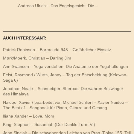
Andreas Ulrich – Das Engelsgesicht. Die…
AUCH INTERESSANT:
Patrick Robinson – Barracuda 945 – Gefährlicher Einsatz
Mørk/Moerk, Christian – Darling Jim
Ann Swanson – Yoga verstehen: Die Anatomie der Yogahaltungen
Feist, Raymond / Wurts, Janny – Tag der Entscheidung (Kelewan-
Saga 6)
Jonathan Neale – Schneetiger. Sherpas: Die wahren Bezwinger
des Himalaya
Naidoo, Xavier / bearbeitet von Michael Schlierf – Xavier Naidoo –
The Best of – Songbook für Piano, Gitarre und Gesang
Iliana Xander – Love, Mom
King, Stephen – Susannah (Der Dunkle Turm VI)
John Sinclair – Die schwebenden Leichen von Prag (Folge 155, Teil