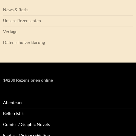
News & Rezis
Unsere Rezensenten
Verlage
Datenschutzerklärung
14238 Rezensionen online
Abenteuer
Belletristik
Comics / Graphic Novels
Fantasy / Science-Fiction