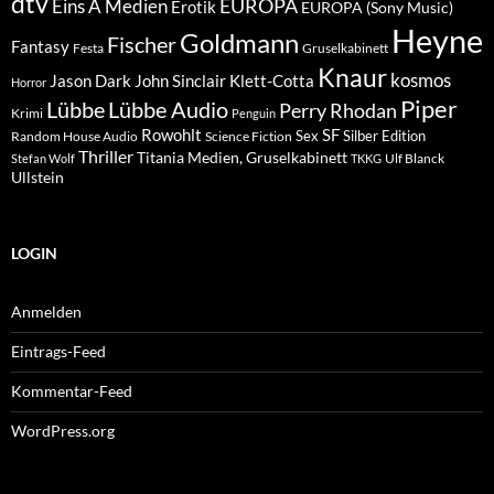
dtv
EUROPA
Eins A Medien
Erotik
EUROPA (Sony Music)
Heyne
Goldmann
Fischer
Fantasy
Festa
Gruselkabinett
Knaur
kosmos
Klett-Cotta
Jason Dark
John Sinclair
Horror
Piper
Lübbe Audio
Lübbe
Perry Rhodan
Krimi
Penguin
Rowohlt
SF
Sex
Silber Edition
Random House Audio
Science Fiction
Thriller
Titania Medien, Gruselkabinett
Ulf Blanck
Stefan Wolf
TKKG
Ullstein
LOGIN
Anmelden
Eintrags-Feed
Kommentar-Feed
WordPress.org