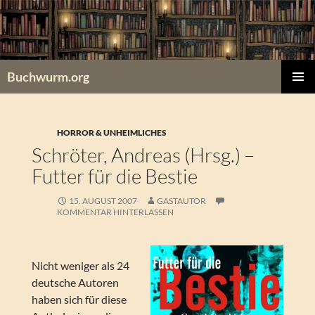
Zum
Inhalt
springen
Buchwurm.org
PRIMÄR
MENÜ
HORROR & UNHEIMLICHES
Schröter, Andreas (Hrsg.) –
Futter für die Bestie
15. AUGUST 2007
GASTAUTOR
KOMMENTAR HINTERLASSEN
Nicht weniger als 24
deutsche Autoren
haben sich für diese