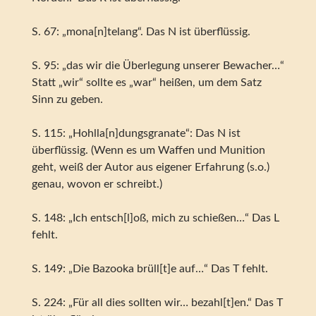
S. 67: „mona[n]telang“. Das N ist überflüssig.
S. 95: „das wir die Überlegung unserer Bewacher…“
Statt „wir“ sollte es „war“ heißen, um dem Satz
Sinn zu geben.
S. 115: „Hohlla[n]dungsgranate“: Das N ist
überflüssig. (Wenn es um Waffen und Munition
geht, weiß der Autor aus eigener Erfahrung (s.o.)
genau, wovon er schreibt.)
S. 148: „Ich entsch[l]oß, mich zu schießen…“ Das L
fehlt.
S. 149: „Die Bazooka brüll[t]e auf…“ Das T fehlt.
S. 224: „Für all dies sollten wir… bezahl[t]en.“ Das T