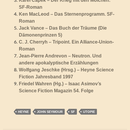
Karel Capek – Der Krieg mit den Molchen.
SF-Roman
Ken MacLeod – Das Sternenprogramm. SF-
Roman
Jack Vance – Das Buch der Träume (Die
Dämonenprinzen 5)
C. J. Cherryh – Tripoint. Ein Alliance-Union-
Roman
Jean-Pierre Andrevon – Neutron. Und
andere apokalyptische Erzählungen
Wolfgang Jeschke (Hrsg.) – Heyne Science
Fiction Jahresband 1997
Friedel Wahren (Hg.) – Isaac Asimov’s
Science Fiction Magazin 54. Folge
HEYNE
JOHN SEYMOUR
SF
UTOPIE