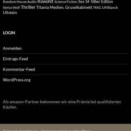
Rowohlt
SF
Sex
Silber Edition
Random House Audio
Science Fiction
Thriller
Titania Medien, Gruselkabinett
Ulf Blanck
Stefan Wolf
TKKG
Ullstein
LOGIN
Anmelden
Eintrags-Feed
Kommentar-Feed
WordPress.org
Als amazon-Partner bekommen wir eine Prämie bei qualifizierten
Käufen.
Datenschutzerklärung
Stolz präsentiert von WordPress