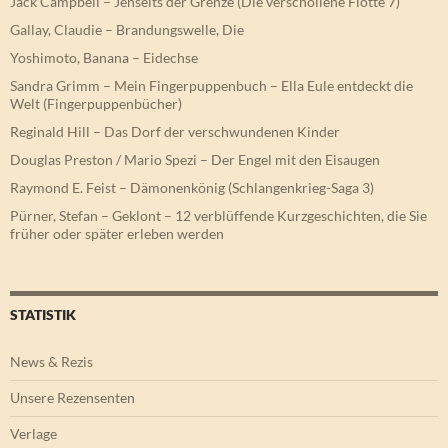
Jack Campbell – Jenseits der Grenze (Die verschollene Flotte 7)
Gallay, Claudie – Brandungswelle, Die
Yoshimoto, Banana – Eidechse
Sandra Grimm – Mein Fingerpuppenbuch – Ella Eule entdeckt die
Welt (Fingerpuppenbücher)
Reginald Hill – Das Dorf der verschwundenen Kinder
Douglas Preston / Mario Spezi – Der Engel mit den Eisaugen
Raymond E. Feist – Dämonenkönig (Schlangenkrieg-Saga 3)
Pürner, Stefan – Geklont – 12 verblüffende Kurzgeschichten, die Sie
früher oder später erleben werden
STATISTIK
News & Rezis
Unsere Rezensenten
Verlage