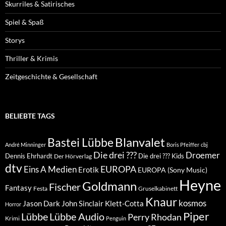
Skurriles & Satirisches
Spiel & Spaß
Storys
Thriller & Krimis
Zeitgeschichte & Gesellschaft
BELIEBTE TAGS
Blanvalet
Bastei Lübbe
André Minninger
Boris Pfeiffer
cbj
Die drei ???
Droemer
Dennis Ehrhardt
Die drei ??? Kids
Der Hörverlag
dtv
EUROPA
Eins A Medien
Erotik
EUROPA (Sony Music)
Heyne
Goldmann
Fischer
Fantasy
Festa
Gruselkabinett
Knaur
kosmos
Klett-Cotta
Jason Dark
John Sinclair
Horror
Piper
Lübbe Audio
Lübbe
Perry Rhodan
Krimi
Penguin