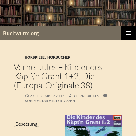
Zum
Inhalt
springen
Buchwurm.org
PRIMÄR
MENÜ
HÖRSPIELE / HÖRBÜCHER
Verne, Jules – Kinder des
Käpt\’n Grant 1+2, Die
(Europa-Originale 38)
29. DEZEMBER 2007
BJÖRN BACKES
KOMMENTAR HINTERLASSEN
_Besetzung_