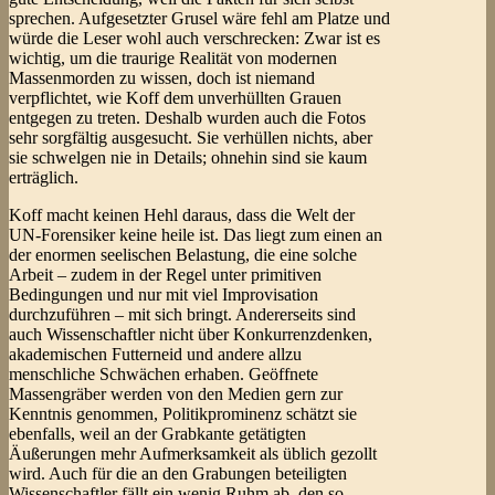
sprechen. Aufgesetzter Grusel wäre fehl am Platze und
würde die Leser wohl auch verschrecken: Zwar ist es
wichtig, um die traurige Realität von modernen
Massenmorden zu wissen, doch ist niemand
verpflichtet, wie Koff dem unverhüllten Grauen
entgegen zu treten. Deshalb wurden auch die Fotos
sehr sorgfältig ausgesucht. Sie verhüllen nichts, aber
sie schwelgen nie in Details; ohnehin sind sie kaum
erträglich.
Koff macht keinen Hehl daraus, dass die Welt der
UN-Forensiker keine heile ist. Das liegt zum einen an
der enormen seelischen Belastung, die eine solche
Arbeit – zudem in der Regel unter primitiven
Bedingungen und nur mit viel Improvisation
durchzuführen – mit sich bringt. Andererseits sind
auch Wissenschaftler nicht über Konkurrenzdenken,
akademischen Futterneid und andere allzu
menschliche Schwächen erhaben. Geöffnete
Massengräber werden von den Medien gern zur
Kenntnis genommen, Politikprominenz schätzt sie
ebenfalls, weil an der Grabkante getätigten
Äußerungen mehr Aufmerksamkeit als üblich gezollt
wird. Auch für die an den Grabungen beteiligten
Wissenschaftler fällt ein wenig Ruhm ab, den so