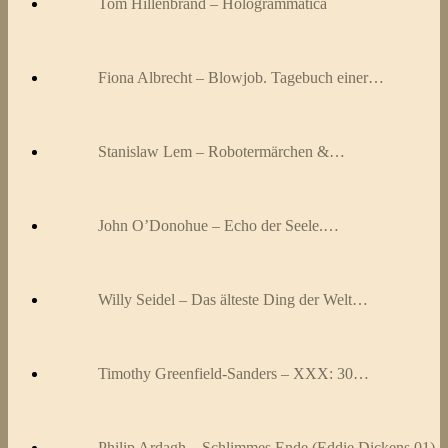
Tom Hillenbrand – Hologrammatica
Fiona Albrecht – Blowjob. Tagebuch einer…
Stanislaw Lem – Robotermärchen &…
John O’Donohue – Echo der Seele.…
Willy Seidel – Das älteste Ding der Welt…
Timothy Greenfield-Sanders – XXX: 30…
Philip Ardagh – Schlimmes Ende (Eddie Dickens 01)