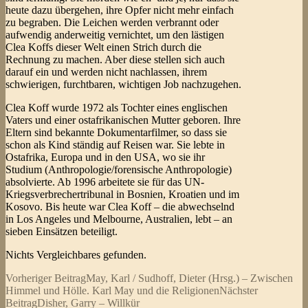
heute dazu übergehen, ihre Opfer nicht mehr einfach
zu begraben. Die Leichen werden verbrannt oder
aufwendig anderweitig vernichtet, um den lästigen
Clea Koffs dieser Welt einen Strich durch die
Rechnung zu machen. Aber diese stellen sich auch
darauf ein und werden nicht nachlassen, ihrem
schwierigen, furchtbaren, wichtigen Job nachzugehen.
Clea Koff wurde 1972 als Tochter eines englischen
Vaters und einer ostafrikanischen Mutter geboren. Ihre
Eltern sind bekannte Dokumentarfilmer, so dass sie
schon als Kind ständig auf Reisen war. Sie lebte in
Ostafrika, Europa und in den USA, wo sie ihr
Studium (Anthropologie/forensische Anthropologie)
absolvierte. Ab 1996 arbeitete sie für das UN-
Kriegsverbrechertribunal in Bosnien, Kroatien und im
Kosovo. Bis heute war Clea Koff – die abwechselnd
in Los Angeles und Melbourne, Australien, lebt – an
sieben Einsätzen beteiligt.
Nichts Vergleichbares gefunden.
Beitragsnavigation
Vorheriger Beitrag
May, Karl / Sudhoff, Dieter (Hrsg.) – Zwischen
Himmel und Hölle. Karl May und die Religionen
Nächster
Beitrag
Disher, Garry – Willkür