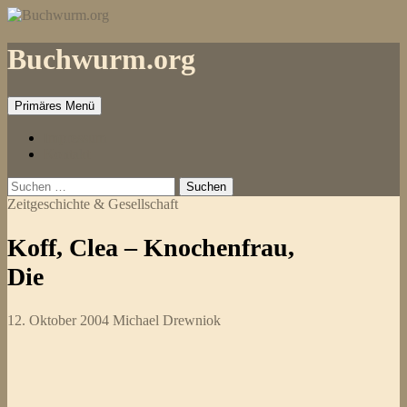
Zum
Inhalt
springen
Buchwurm.org
Primäres Menü
Impressum
Kontakt
Suchen
nach:
Zeitgeschichte & Gesellschaft
Koff, Clea – Knochenfrau,
Die
12. Oktober 2004
Michael Drewniok