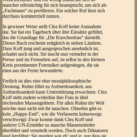
mancher eifersüchtig für sich beansprucht, um sich als
„Fachmann“ zu profilieren. Ein solcher Ruf lässt sich
durchaus kommerziell nutzen.
In gewisser Weise stellt Clea Koff keine Ausnahme
dar. Sie hat ein Tagebuch über ihre Einsätze geführt,
das die Grundlage für „Die Knochenfrau“ darstellt.
Dieses Buch erscheint zeitgleich in sieben Ländern.
Dass Koff jung und ausgesprochen ansehnlich ist,
schadet auch nicht. Sie taucht nun vermehrt in der
Presse und im Fernsehen auf, ist selbst in den kleinen
Kreis prominenter Forensiker aufgestiegen, die sie
einst aus der Ferne bewunderte.
Freilich ist dies eine eher moralphilosophische
Deutung. Ruhm führt zu Aufmerksamkeit, aus
Aufmerksamkeit kann Unterstützung erwachsen. Clea
Koff steht zudem weiterhin ihre Frau in übel
riechenden Massengräbern. Für allen Ruhm der Welt
möchte man nicht mit ihr tauschen. Ohnehin gibt es
kein „Happy-End“, wie die Verfasserin keineswegs
verschweigt: Zwar konnte dank Clea Koff und
anderer UN-Ermittler so manche Massenmörder
überführt und verurteilt werden. Doch auch Diktatoren
sind lernfähig: Sie morden wie eh’ und je, nur dass sie