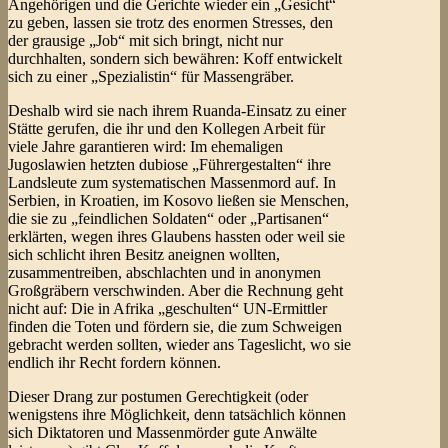
Angehörigen und die Gerichte wieder ein „Gesicht“
zu geben, lassen sie trotz des enormen Stresses, den
der grausige „Job“ mit sich bringt, nicht nur
durchhalten, sondern sich bewähren: Koff entwickelt
sich zu einer „Spezialistin“ für Massengräber.
Deshalb wird sie nach ihrem Ruanda-Einsatz zu einer
Stätte gerufen, die ihr und den Kollegen Arbeit für
viele Jahre garantieren wird: Im ehemaligen
Jugoslawien hetzten dubiose „Führergestalten“ ihre
Landsleute zum systematischen Massenmord auf. In
Serbien, in Kroatien, im Kosovo ließen sie Menschen,
die sie zu „feindlichen Soldaten“ oder „Partisanen“
erklärten, wegen ihres Glaubens hassten oder weil sie
sich schlicht ihren Besitz aneignen wollten,
zusammentreiben, abschlachten und in anonymen
Großgräbern verschwinden. Aber die Rechnung geht
nicht auf: Die in Afrika „geschulten“ UN-Ermittler
finden die Toten und fördern sie, die zum Schweigen
gebracht werden sollten, wieder ans Tageslicht, wo sie
endlich ihr Recht fordern können.
Dieser Drang zur postumen Gerechtigkeit (oder
wenigstens ihre Möglichkeit, denn tatsächlich können
sich Diktatoren und Massenmörder gute Anwälte