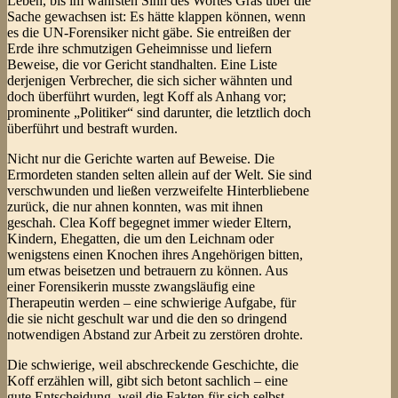
Leben, bis im wahrsten Sinn des Wortes Gras über die
Sache gewachsen ist: Es hätte klappen können, wenn
es die UN-Forensiker nicht gäbe. Sie entreißen der
Erde ihre schmutzigen Geheimnisse und liefern
Beweise, die vor Gericht standhalten. Eine Liste
derjenigen Verbrecher, die sich sicher wähnten und
doch überführt wurden, legt Koff als Anhang vor;
prominente „Politiker“ sind darunter, die letztlich doch
überführt und bestraft wurden.
Nicht nur die Gerichte warten auf Beweise. Die
Ermordeten standen selten allein auf der Welt. Sie sind
verschwunden und ließen verzweifelte Hinterbliebene
zurück, die nur ahnen konnten, was mit ihnen
geschah. Clea Koff begegnet immer wieder Eltern,
Kindern, Ehegatten, die um den Leichnam oder
wenigstens einen Knochen ihres Angehörigen bitten,
um etwas beisetzen und betrauern zu können. Aus
einer Forensikerin musste zwangsläufig eine
Therapeutin werden – eine schwierige Aufgabe, für
die sie nicht geschult war und die den so dringend
notwendigen Abstand zur Arbeit zu zerstören drohte.
Die schwierige, weil abschreckende Geschichte, die
Koff erzählen will, gibt sich betont sachlich – eine
gute Entscheidung, weil die Fakten für sich selbst