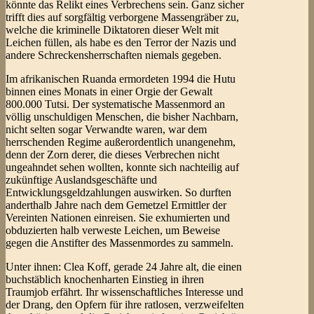
könnte das Relikt eines Verbrechens sein. Ganz sicher
trifft dies auf sorgfältig verborgene Massengräber zu,
welche die kriminelle Diktatoren dieser Welt mit
Leichen füllen, als habe es den Terror der Nazis und
andere Schreckensherrschaften niemals gegeben.
Im afrikanischen Ruanda ermordeten 1994 die Hutu
binnen eines Monats in einer Orgie der Gewalt
800.000 Tutsi. Der systematische Massenmord an
völlig unschuldigen Menschen, die bisher Nachbarn,
nicht selten sogar Verwandte waren, war dem
herrschenden Regime außerordentlich unangenehm,
denn der Zorn derer, die dieses Verbrechen nicht
ungeahndet sehen wollten, konnte sich nachteilig auf
zukünftige Auslandsgeschäfte und
Entwicklungsgeldzahlungen auswirken. So durften
anderthalb Jahre nach dem Gemetzel Ermittler der
Vereinten Nationen einreisen. Sie exhumierten und
obduzierten halb verweste Leichen, um Beweise
gegen die Anstifter des Massenmordes zu sammeln.
Unter ihnen: Clea Koff, gerade 24 Jahre alt, die einen
buchstäblich knochenharten Einstieg in ihren
Traumjob erfährt. Ihr wissenschaftliches Interesse und
der Drang, den Opfern für ihre ratlosen, verzweifelten