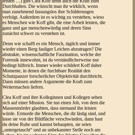
leisten …) gibt Clea Koff denn auch die Kraft zum
Durchhalten. Die wünscht man ihr wirklich, wenn
man zunehmend fassungslos ihre Schilderungen
verfolgt. Außerdem ist es wichtig zu verstehen, wieso
es Menschen wie Koff gibt, die eine Arbeit leisten, die
ganz und gar menschenwürdig und deren Sinn
zunächst schwer zu verstehen ist.
Denn wie schafft es ein Mensch, täglich und immer
wieder einen Berg fauliger Leichen abzutragen? Die
abstrakte, wissenschaftliche Faszination, welche der
Forensik innewohnt, ist da verständlicherweise nur
bedingt hilfreich. Immer wieder schildert Koff daher
Momente, in denen die furchtbare Realität den
Schutzpanzer forscherlicher Objektivität durchbricht.
Dann müssen andere Argumente die Kraft zum
Weitermachen liefern.
Clea Koff und ihre Kolleginnen und Kollegen sehen
sich auf einer Mission. Sie tun einen Job, von dem die
Massenmörder glaubten, dass niemand ihn leisten
würde. Ermorde die Menschen, die dir lästig sind, und
lasse sie von der Bildfläche verschwinden, dann hast
du deine Ruhe und kannst behaupten, sie seien
„untergetaucht“ und an unbekannter Stelle noch am