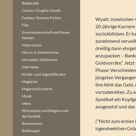
Belletristik
Comics / Graphic Novels
Fantasy / Science-Fiction
Wyatt, inzwischen 4
Film
20-jährige Karriere
Grenzwissenschaft und Neues
zurückblicken. Er h
Denken
zunehmend vervoll
Historisches
dreißig dann ehrge
Horror & Unheimliches
anzupacken – Banke
Hörspiele / Hörbücher
Goldvorräte.“ Jetzt 
Interviews
Phase: Verschieden
Kinder- und Jugendliteratur
jüngsten Vergangen
Magazine
ihm fehlt das Geld,
Magie und Esoterik
vorzubereiten. Zu a
Musik
Syndikat ein Kopfge
News
ausgesetzt und das 
Philosophie und Religion und
Spiritualität
|“Nicht zum ersten 
Rezensionen
irgendwelchen Gründ
Rollenspiel