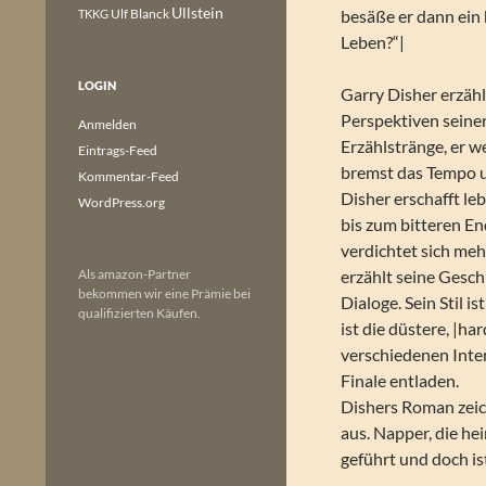
Ullstein
Ulf Blanck
besäße er dann ein 
TKKG
Leben?“|
LOGIN
Garry Disher erzäh
Perspektiven seiner
Anmelden
Erzählstränge, er w
Eintrags-Feed
bremst das Tempo u
Kommentar-Feed
Disher erschafft le
WordPress.org
bis zum bitteren En
verdichtet sich meh
Als amazon-Partner
erzählt seine Gesch
bekommen wir eine Prämie bei
Dialoge. Sein Stil 
qualifizierten Käufen.
ist die düstere, |h
verschiedenen Inte
Finale entladen.
Dishers Roman zeic
aus. Napper, die he
geführt und doch ist