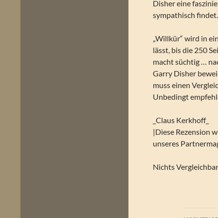
Disher eine faszini
sympathisch findet
„Willkür“ wird in e
lässt, bis die 250 
macht süchtig … na
Garry Disher bewei
muss einen Verglei
Unbedingt empfehl
_Claus Kerkhoff_
|Diese Rezension 
unseres Partnermaga
Nichts Vergleichba
Beitr