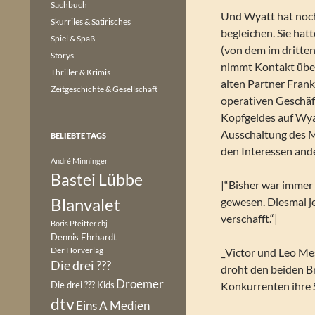
Sachbuch
Und Wyatt hat noch
Skurriles & Satirisches
begleichen. Sie hat
Spiel & Spaß
(von dem im dritte
Storys
nimmt Kontakt über
Thriller & Krimis
alten Partner Frank
Zeitgeschichte & Gesellschaft
operativen Geschäft
Kopfgeldes auf Wyat
Ausschaltung des M
BELIEBTE TAGS
den Interessen ande
André Minninger
Bastei Lübbe
|“Bisher war immer
Blanvalet
gewesen. Diesmal j
verschafft.“|
Boris Pfeiffer
cbj
Dennis Ehrhardt
Der Hörverlag
_Victor und Leo Me
Die drei ???
droht den beiden Br
Droemer
Die drei ??? Kids
Konkurrenten ihre
dtv
Eins A Medien