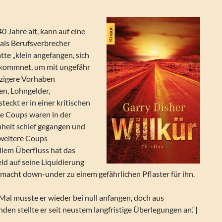
0 Jahre alt, kann auf eine
 als Berufsverbrecher
atte „klein angefangen, sich
kommnet, um mit ungefähr
izigere Vorhaben
n, Lohngelder,
steckt er in einer kritischen
e Coups waren in der
heit schief gegangen und
 weitere Coups
llem Überfluss hat das
ld auf seine Liquidierung
macht down-under zu einem gefährlichen Pflaster für ihn.
Mal musste er wieder bei null anfangen, doch aus
en stellte er seit neustem langfristige Überlegungen an.“|