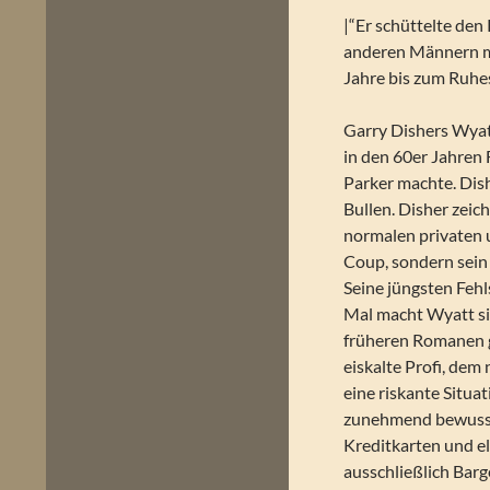
|“Er schüttelte den
anderen Männern me
Jahre bis zum Ruhes
Garry Dishers Wyat
in den 60er Jahren
Parker machte. Dish
Bullen. Disher zeic
normalen privaten 
Coup, sondern sein
Seine jüngsten Feh
Mal macht Wyatt sic
früheren Romanen g
eiskalte Profi, dem
eine riskante Situa
zunehmend bewusste
Kreditkarten und el
ausschließlich Barg