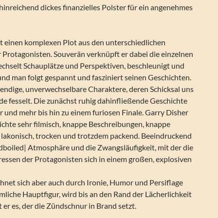
hinreichend dickes finanzielles Polster für ein angenehmes
lt einen komplexen Plot aus den unterschiedlichen
 Protagonisten. Souverän verknüpft er dabei die einzelnen
echselt Schauplätze und Perspektiven, beschleunigt und
nd man folgt gespannt und fasziniert seinen Geschichten.
bendige, unverwechselbare Charaktere, deren Schicksal uns
de fesselt. Die zunächst ruhig dahinfließende Geschichte
r und mehr bis hin zu einem furiosen Finale. Garry Disher
ichte sehr filmisch, knappe Beschreibungen, knappe
ist lakonisch, trocken und trotzdem packend. Beeindruckend
ardboiled| Atmosphäre und die Zwangsläufigkeit, mit der die
ressen der Protagonisten sich in einem großen, explosiven
hnet sich aber auch durch Ironie, Humor und Persiflage
imliche Hauptfigur, wird bis an den Rand der Lächerlichkeit
 er es, der die Zündschnur in Brand setzt.