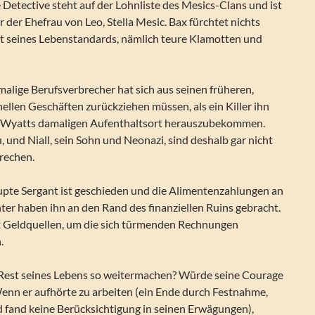
 Detective steht auf der Lohnliste des Mesics-Clans und ist
r der Ehefrau von Leo, Stella Mesic. Bax fürchtet nichts
st seines Lebenstandards, nämlich teure Klamotten und
malige Berufsverbrecher hat sich aus seinen früheren,
nellen Geschäften zurückziehen müssen, als ein Killer ihn
m Wyatts damaligen Aufenthaltsort herauszubekommen.
u, und Niall, sein Sohn und Neonazi, sind deshalb gar nicht
prechen.
upte Sergant ist geschieden und die Alimentenzahlungen an
ter haben ihn an den Rand des finanziellen Ruins gebracht.
lt Geldquellen, um die sich türmenden Rechnungen
.
n Rest seines Lebens so weitermachen? Würde seine Courage
Wenn er aufhörte zu arbeiten (ein Ende durch Festnahme,
d fand keine Berücksichtigung in seinen Erwägungen),