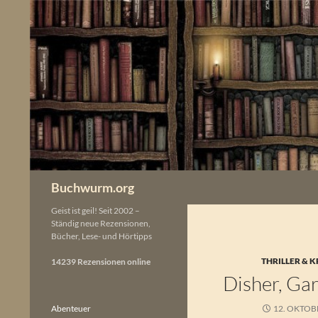
Zum
Inhalt
springen
Buchwurm.org
Geist ist geil! Seit 2002 –
Ständig neue Rezensionen,
Bücher, Lese- und Hörtipps
THRILLER & K
14239 Rezensionen online
Disher, Gar
Abenteuer
12. OKTOB