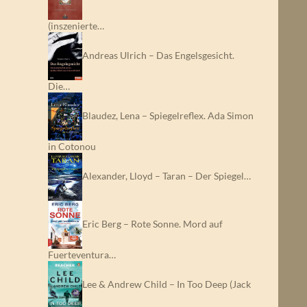
(inszenierte…
Andreas Ulrich – Das Engelsgesicht.
Die…
Blaudez, Lena – Spiegelreflex. Ada Simon
in Cotonou
Alexander, Lloyd – Taran – Der Spiegel…
Eric Berg – Rote Sonne. Mord auf
Fuerteventura…
Lee & Andrew Child – In Too Deep (Jack