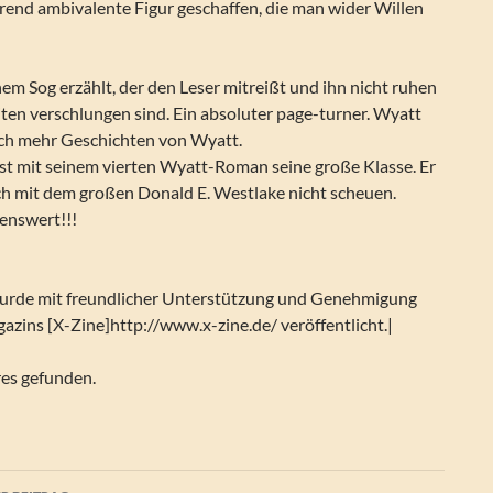
erend ambivalente Figur geschaffen, die man wider Willen
.
inem Sog erzählt, der den Leser mitreißt und ihn nicht ruhen
Seiten verschlungen sind. Ein absoluter page-turner. Wyatt
ch mehr Geschichten von Wyatt.
st mit seinem vierten Wyatt-Roman seine große Klasse. Er
ch mit dem großen Donald E. Westlake nicht scheuen.
enswert!!!
wurde mit freundlicher Unterstützung und Genehmigung
zins [X-Zine]http://www.x-zine.de/ veröffentlicht.|
res gefunden.
agsnavigation