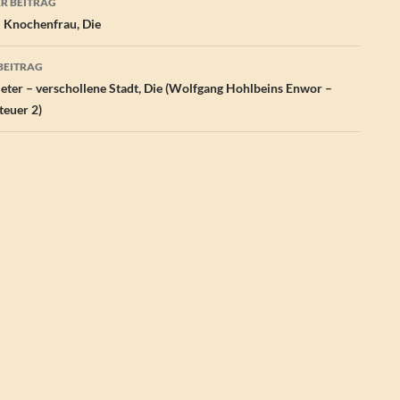
R BEITRAG
– Knochenfrau, Die
BEITRAG
ieter – verschollene Stadt, Die (Wolfgang Hohlbeins Enwor –
euer 2)