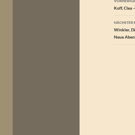
VORHERIGE
Koff, Clea 
NÄCHSTER 
Winkler, D
Neue Abent