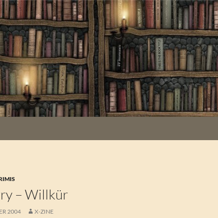
RIMIS
ry – Willkür
ER 2004
X-ZINE