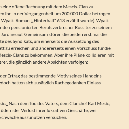
 eine offene Rechnung mit dem Mescis-Clan zu
ten ihn in der Vergangenheit um 200.000 Dollar betrogen
n Wyatt-Roman [„Hinterhalt“ 613 erzählt wurde). Wyatt
 den pensionierten Berufsverbrecher Rossiter zu seinem
 Jardine auf. Gemeinsam stören die beiden erst mal die
e des Syndikats, um einerseits die Aussetzung des
t zu erreichen und andererseits einen Vorschuss für die
escis-Clans zu bekommen. Aber ihre Pläne kollidieren mit
rer, die gänzlich andere Absichten verfolgen:
 der Ertrag das bestimmende Motiv seines Handelns
edoch hatten sich zusätzlich Rachegedanken Einlass
sic:_ Nach dem Tod des Vaters, dem Clanchef Karl Mesic,
üdern der Verlust ihrer lukrativen Geschäfte, weil
 Schwäche auszunutzen versuchen.