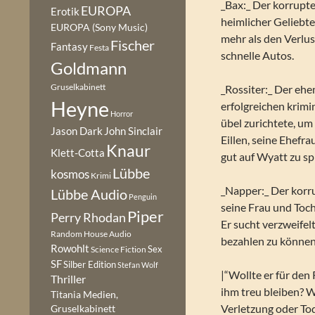
_Bax:_ Der korrupte
EUROPA
Erotik
heimlicher Geliebte
EUROPA (Sony Music)
mehr als den Verlu
Fischer
Fantasy
Festa
schnelle Autos.
Goldmann
Gruselkabinett
_Rossiter:_ Der ehe
Heyne
erfolgreichen krimi
Horror
übel zurichtete, u
Jason Dark
John Sinclair
Eillen, seine Ehefra
Knaur
Klett-Cotta
gut auf Wyatt zu s
Lübbe
kosmos
Krimi
_Napper:_ Der korr
Lübbe Audio
Penguin
seine Frau und Toch
Piper
Perry Rhodan
Er sucht verzweife
Random House Audio
bezahlen zu können
Rowohlt
Sex
Science Fiction
SF
Silber Edition
Stefan Wolf
|“Wollte er für de
Thriller
ihm treu bleiben? 
Titania Medien,
Verletzung oder To
Gruselkabinett