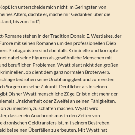
 Kopf. Ich unterscheide mich nicht im Geringsten von
ines Alters, dachte er, mache mir Gedanken über die
tand, bis zum Tod.“|
t-Romane stehen in der Tradition Donald E. Westlakes, der
 Furore mit seinen Romanen um den professionellen Dieb
ers Protagonisten sind ebenfalls Kriminelle und korrupte
hnet dabei seine Figuren als gewöhnliche Menschen mit
und beruflichen Problemen. Wyatt plant nicht den großen
 krimineller Job dient dem ganz normalen Broterwerb.
lschläge bedrohen seine Unabhängigkeit und zum ersten
h Sorgen um seine Zukunft. Deutlicher als in seinen
ibt Disher Wyatt menschliche Züge. Er ist nicht mehr der
 niemals Unsicherheit oder Zweifel an seinen Fähigkeiten,
tion zu meistern, zu schaffen machen. Wyatt wird
r, dass er ein Anachronismus in den Zeiten von
ektronischen Geldtransfers ist, mit seinem Bestreben,
eld bei seinen Überfällen zu erbeuten. Mit Wyatt hat