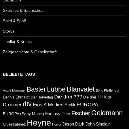
Skurriles & Satirisches
Spiel & Spaß
Storys
Thriller & Krimis
Zeitgeschichte & Gesellschaft
BELIEBTE TAGS
Blanvalet
Bastei Lübbe
André Minninger
Boris Pfeiffer
cbj
Die drei ???
Dennis Ehrhardt
Die drei ??? Kids
Der Hörverlag
dtv
Eins A Medien
EUROPA
Droemer
Erotik
Goldmann
Fischer
Fantasy
EUROPA (Sony Music)
Festa
Heyne
Jason Dark
John Sinclair
Gruselkabinett
Horror