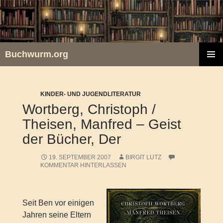
Zum
Inhalt
springen
Buchwurm.org
PRIMÄR
MENÜ
KINDER- UND JUGENDLITERATUR
Wortberg, Christoph /
Theisen, Manfred – Geist
der Bücher, Der
19. SEPTEMBER 2007
BIRGIT LUTZ
KOMMENTAR HINTERLASSEN
Seit Ben vor einigen
Jahren seine Eltern