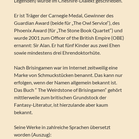
Legenden) wurde im Cheshire-Dialekt geschrieben.“
Er ist Träger der Carnegie Medal, Gewinner des
Guardian Award (beide für „The Owl Service“), des
Phoenix Award (für „The Stone Book Quartet“) und
wurde 2001 zum Officer of the British Empire (OBE)
ernannt: Sir Alan. Er hat fünf Kinder aus zwei Ehen
sowie mindestens drei Ehrendoktorhüte.
Nach Brisingamen war im Internet zeitweilig eine
Marke von Schmuckstücken benannt. Das kann nur
erfolgen, wenn der Namen allgemein bekannt ist.
Das Buch “ The Weirdstone of Brisingamen“ gehört
mittlerweile zum britischen Grundstock der
Fantasy-Literatur, ist hierzulande aber kaum
bekannt.
Seine Werke in zahlreiche Sprachen übersetzt
worden (Auszug):