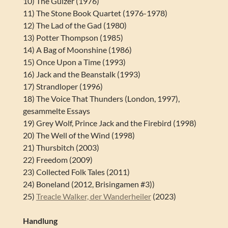
10) The Guizer (1976)
11) The Stone Book Quartet (1976-1978)
12) The Lad of the Gad (1980)
13) Potter Thompson (1985)
14) A Bag of Moonshine (1986)
15) Once Upon a Time (1993)
16) Jack and the Beanstalk (1993)
17) Strandloper (1996)
18) The Voice That Thunders (London, 1997),
gesammelte Essays
19) Grey Wolf, Prince Jack and the Firebird (1998)
20) The Well of the Wind (1998)
21) Thursbitch (2003)
22) Freedom (2009)
23) Collected Folk Tales (2011)
24) Boneland (2012, Brisingamen #3))
25)
Treacle Walker, der Wanderheiler
(2023)
Handlung