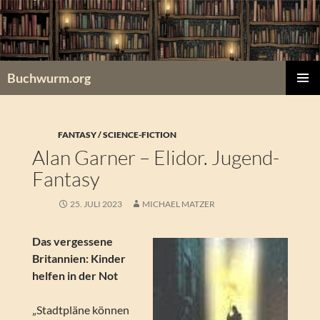
Zum
Inhalt
springen
Buchwurm.org
PRIMÄR
MENÜ
FANTASY / SCIENCE-FICTION
Alan Garner – Elidor. Jugend-
Fantasy
25. JULI 2023
MICHAEL MATZER
Das vergessene
Britannien: Kinder
helfen in der Not
„Stadtpläne können