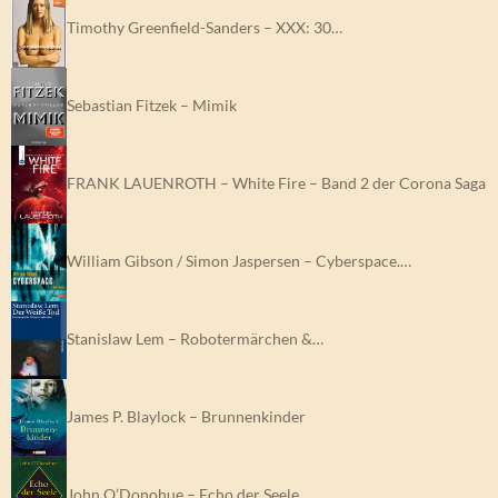
Timothy Greenfield-Sanders – XXX: 30…
Sebastian Fitzek – Mimik
FRANK LAUENROTH – White Fire – Band 2 der Corona Saga
William Gibson / Simon Jaspersen – Cyberspace.…
Stanislaw Lem – Robotermärchen &…
James P. Blaylock – Brunnenkinder
John O’Donohue – Echo der Seele.…