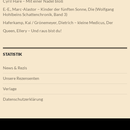
Cyril Hare – Mit einer Nadel bloß
E.-E., Marc-Alastor – Kinder der fünften Sonne, Die (Wolfgang
Hohlbeins Schattenchronik, Band 3)
Haferkamp, Kai / Grönemeyer, Dietrich – kleine Medicus, Der
Queen, Ellery – Und raus bist du!
STATISTIK
News & Rezis
Unsere Rezensenten
Verlage
Datenschutzerklärung