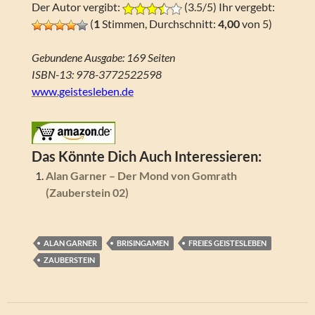
Der Autor vergibt:
(3.5/5) Ihr vergebt:
(
1
Stimmen, Durchschnitt:
4,00
von 5)
Gebundene Ausgabe: 169 Seiten
ISBN-13: 978-3772522598
www.geistesleben.de
Das Könnte Dich Auch Interessieren:
Alan Garner – Der Mond von Gomrath
(Zauberstein 02)
ALAN GARNER
BRISINGAMEN
FREIES GEISTESLEBEN
ZAUBERSTEIN
Beitragsnavigation