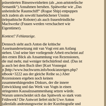
präsentierten Binsenweisheiten (als „non-aristotelische
Semantik“) Annahmen beruhen. Spätwerke wie „Das
unheimliche Raumschiff“ (Rogue Ship) entpuppen
sich zudem als sowohl hanebüchener Unsinn
(telepathische Roboter) als auch frauenfeindliche
Machwerke (Frauen werden verschachert wie
Eigentümer).
Kontext? Fehlanzeige.
Dennoch sieht auch Anton die kritische
Auseinandersetzung mit van Vogt erst am Anfang
stehen. Und seine hier vorliegende Arbeit erscheint auf
den ersten Blick als Ansammlung von Rezensionen,
die mal mehr, mal weniger tiefschürfend sind. (Das ist
ja auch bei dem Buch über [Kurt Vonnegut
jr.]http://www.buchwurm.info/book/anzeigen.php?
idbook=3222 aus der gleiche Reihe so.) Aber
Rezensionen ergeben noch keinen
zusammenhängenden Diskurs, der die innere
Entwicklung und das Werk van Vogts in einen
stringenten Kausalzusammenhang setzen würde.
Warum unterscheidet sich das Spätwerk so stark vom
Frühwerk? Die Antwort liefert nicht Uwe Anton
(allenfalls andeutungsweise in der Kurzbiografie und