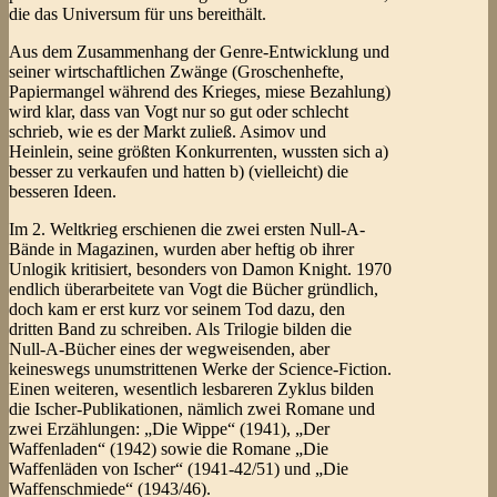
die das Universum für uns bereithält.
Aus dem Zusammenhang der Genre-Entwicklung und
seiner wirtschaftlichen Zwänge (Groschenhefte,
Papiermangel während des Krieges, miese Bezahlung)
wird klar, dass van Vogt nur so gut oder schlecht
schrieb, wie es der Markt zuließ. Asimov und
Heinlein, seine größten Konkurrenten, wussten sich a)
besser zu verkaufen und hatten b) (vielleicht) die
besseren Ideen.
Im 2. Weltkrieg erschienen die zwei ersten Null-A-
Bände in Magazinen, wurden aber heftig ob ihrer
Unlogik kritisiert, besonders von Damon Knight. 1970
endlich überarbeitete van Vogt die Bücher gründlich,
doch kam er erst kurz vor seinem Tod dazu, den
dritten Band zu schreiben. Als Trilogie bilden die
Null-A-Bücher eines der wegweisenden, aber
keineswegs unumstrittenen Werke der Science-Fiction.
Einen weiteren, wesentlich lesbareren Zyklus bilden
die Ischer-Publikationen, nämlich zwei Romane und
zwei Erzählungen: „Die Wippe“ (1941), „Der
Waffenladen“ (1942) sowie die Romane „Die
Waffenläden von Ischer“ (1941-42/51) und „Die
Waffenschmiede“ (1943/46).