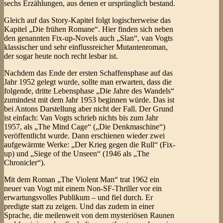
sechs Erzählungen, aus denen er ursprünglich bestand.
Gleich auf das Story-Kapitel folgt logischerweise das
Kapitel „Die frühen Romane“. Hier finden sich neben
den genannten Fix-up-Novels auch „Slan“, van Vogts
klassischer und sehr einflussreicher Mutantenroman,
der sogar heute noch recht lesbar ist.
Nachdem das Ende der ersten Schaffensphase auf das
Jahr 1952 gelegt wurde, sollte man erwarten, dass die
folgende, dritte Lebensphase „Die Jahre des Wandels“
zumindest mit dem Jahr 1953 beginnen würde. Das ist
bei Antons Darstellung aber nicht der Fall. Der Grund
ist einfach: Van Vogts schrieb nichts bis zum Jahr
1957, als „The Mind Cage“ („Die Denkmaschine“)
veröffentlicht wurde. Dann erschienen wieder zwei
aufgewärmte Werke: „Der Krieg gegen die Rull“ (Fix-
up) und „Siege of the Unseen“ (1946 als „The
Chronicler“).
Mit dem Roman „The Violent Man“ trat 1962 ein
neuer van Vogt mit einem Non-SF-Thriller vor ein
erwartungsvolles Publikum – und fiel durch. Er
predigte statt zu zeigen. Und das zudem in einer
Sprache, die meilenweit von dem mysteriösen Raunen