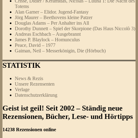
Crisse, Didier / Keramidas, Nicolas – Luuna 1: Die Nacht des
Totems
Alan Garner – Elidor. Jugend-Fantasy
Jörg Maurer – Beethovens kleine Patzer
Douglas Adams – Per Anhalter ins All
Dorothy Dunnett – Spiel der Skorpione (Das Haus Niccolò 3)
Andreas Eschbach – Ausgebrannt
James P. Blaylock – Homunculus
Peace, David – 1977
Gaiman, Neil – Messerkönigin, Die (Hörbuch)
STATISTIK
News & Rezis
Unsere Rezensenten
Verlage
Datenschutzerklärung
Geist ist geil! Seit 2002 – Ständig neue
Rezensionen, Bücher, Lese- und Hörtipps
14238 Rezensionen online