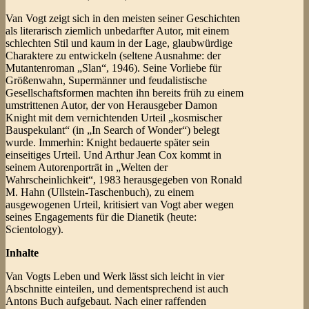
Van Vogt zeigt sich in den meisten seiner Geschichten
als literarisch ziemlich unbedarfter Autor, mit einem
schlechten Stil und kaum in der Lage, glaubwürdige
Charaktere zu entwickeln (seltene Ausnahme: der
Mutantenroman „Slan“, 1946). Seine Vorliebe für
Größenwahn, Supermänner und feudalistische
Gesellschaftsformen machten ihn bereits früh zu einem
umstrittenen Autor, der von Herausgeber Damon
Knight mit dem vernichtenden Urteil „kosmischer
Bauspekulant“ (in „In Search of Wonder“) belegt
wurde. Immerhin: Knight bedauerte später sein
einseitiges Urteil. Und Arthur Jean Cox kommt in
seinem Autorenporträt in „Welten der
Wahrscheinlichkeit“, 1983 herausgegeben von Ronald
M. Hahn (Ullstein-Taschenbuch), zu einem
ausgewogenen Urteil, kritisiert van Vogt aber wegen
seines Engagements für die Dianetik (heute:
Scientology).
Inhalte
Van Vogts Leben und Werk lässt sich leicht in vier
Abschnitte einteilen, und dementsprechend ist auch
Antons Buch aufgebaut. Nach einer raffenden