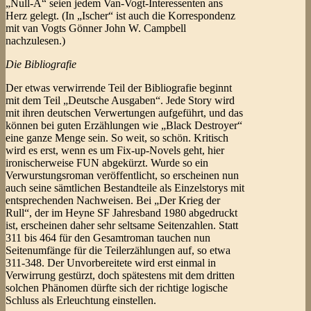
„Null-A“ seien jedem Van-Vogt-Interessenten ans
Herz gelegt. (In „Ischer“ ist auch die Korrespondenz
mit van Vogts Gönner John W. Campbell
nachzulesen.)
Die Bibliografie
Der etwas verwirrende Teil der Bibliografie beginnt
mit dem Teil „Deutsche Ausgaben“. Jede Story wird
mit ihren deutschen Verwertungen aufgeführt, und das
können bei guten Erzählungen wie „Black Destroyer“
eine ganze Menge sein. So weit, so schön. Kritisch
wird es erst, wenn es um Fix-up-Novels geht, hier
ironischerweise FUN abgekürzt. Wurde so ein
Verwurstungsroman veröffentlicht, so erscheinen nun
auch seine sämtlichen Bestandteile als Einzelstorys mit
entsprechenden Nachweisen. Bei „Der Krieg der
Rull“, der im Heyne SF Jahresband 1980 abgedruckt
ist, erscheinen daher sehr seltsame Seitenzahlen. Statt
311 bis 464 für den Gesamtroman tauchen nun
Seitenumfänge für die Teilerzählungen auf, so etwa
311-348. Der Unvorbereitete wird erst einmal in
Verwirrung gestürzt, doch spätestens mit dem dritten
solchen Phänomen dürfte sich der richtige logische
Schluss als Erleuchtung einstellen.