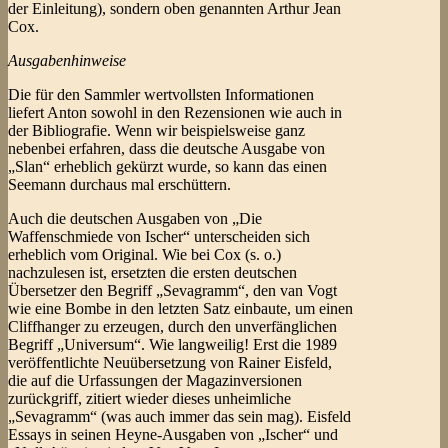
der Einleitung), sondern oben genannten Arthur Jean
Cox.
Ausgabenhinweise
Die für den Sammler wertvollsten Informationen
liefert Anton sowohl in den Rezensionen wie auch in
der Bibliografie. Wenn wir beispielsweise ganz
nebenbei erfahren, dass die deutsche Ausgabe von
„Slan“ erheblich gekürzt wurde, so kann das einen
Seemann durchaus mal erschüttern.
Auch die deutschen Ausgaben von „Die
Waffenschmiede von Ischer“ unterscheiden sich
erheblich vom Original. Wie bei Cox (s. o.)
nachzulesen ist, ersetzten die ersten deutschen
Übersetzer den Begriff „Sevagramm“, den van Vogt
wie eine Bombe in den letzten Satz einbaute, um einen
Cliffhanger zu erzeugen, durch den unverfänglichen
Begriff „Universum“. Wie langweilig! Erst die 1989
veröffentlichte Neuübersetzung von Rainer Eisfeld,
die auf die Urfassungen der Magazinversionen
zurückgriff, zitiert wieder dieses unheimliche
„Sevagramm“ (was auch immer das sein mag). Eisfeld
Essays in seinen Heyne-Ausgaben von „Ischer“ und