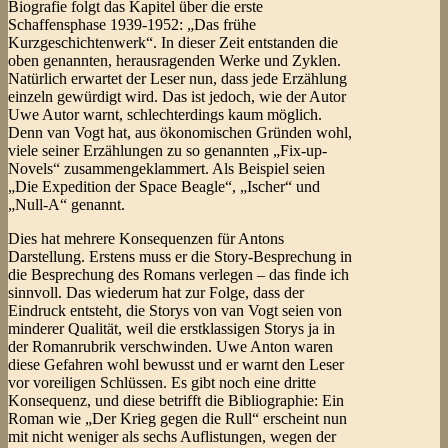
Biografie folgt das Kapitel über die erste
Schaffensphase 1939-1952: „Das frühe
Kurzgeschichtenwerk“. In dieser Zeit entstanden die
oben genannten, herausragenden Werke und Zyklen.
Natürlich erwartet der Leser nun, dass jede Erzählung
einzeln gewürdigt wird. Das ist jedoch, wie der Autor
Uwe Autor warnt, schlechterdings kaum möglich.
Denn van Vogt hat, aus ökonomischen Gründen wohl,
viele seiner Erzählungen zu so genannten „Fix-up-
Novels“ zusammengeklammert. Als Beispiel seien
„Die Expedition der Space Beagle“, „Ischer“ und
„Null-A“ genannt.
Dies hat mehrere Konsequenzen für Antons
Darstellung. Erstens muss er die Story-Besprechung in
die Besprechung des Romans verlegen – das finde ich
sinnvoll. Das wiederum hat zur Folge, dass der
Eindruck entsteht, die Storys von van Vogt seien von
minderer Qualität, weil die erstklassigen Storys ja in
der Romanrubrik verschwinden. Uwe Anton waren
diese Gefahren wohl bewusst und er warnt den Leser
vor voreiligen Schlüssen. Es gibt noch eine dritte
Konsequenz, und diese betrifft die Bibliographie: Ein
Roman wie „Der Krieg gegen die Rull“ erscheint nun
mit nicht weniger als sechs Auflistungen, wegen der