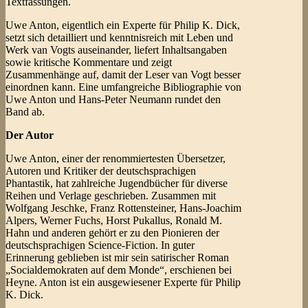
Textfassungen.
Uwe Anton, eigentlich ein Experte für Philip K. Dick,
setzt sich detailliert und kenntnisreich mit Leben und
Werk van Vogts auseinander, liefert Inhaltsangaben
sowie kritische Kommentare und zeigt
Zusammenhänge auf, damit der Leser van Vogt besser
einordnen kann. Eine umfangreiche Bibliographie von
Uwe Anton und Hans-Peter Neumann rundet den
Band ab.
Der Autor
Uwe Anton, einer der renommiertesten Übersetzer,
Autoren und Kritiker der deutschsprachigen
Phantastik, hat zahlreiche Jugendbücher für diverse
Reihen und Verlage geschrieben. Zusammen mit
Wolfgang Jeschke, Franz Rottensteiner, Hans-Joachim
Alpers, Werner Fuchs, Horst Pukallus, Ronald M.
Hahn und anderen gehört er zu den Pionieren der
deutschsprachigen Science-Fiction. In guter
Erinnerung geblieben ist mir sein satirischer Roman
„Socialdemokraten auf dem Monde“, erschienen bei
Heyne. Anton ist ein ausgewiesener Experte für Philip
K. Dick.