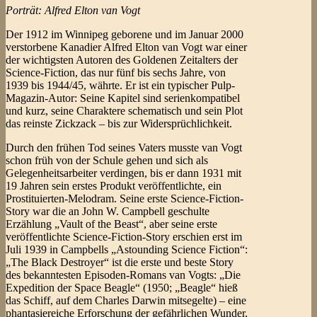
Porträt: Alfred Elton van Vogt
Der 1912 im Winnipeg geborene und im Januar 2000
verstorbene Kanadier Alfred Elton van Vogt war einer
der wichtigsten Autoren des Goldenen Zeitalters der
Science-Fiction, das nur fünf bis sechs Jahre, von
1939 bis 1944/45, währte. Er ist ein typischer Pulp-
Magazin-Autor: Seine Kapitel sind serienkompatibel
und kurz, seine Charaktere schematisch und sein Plot
das reinste Zickzack – bis zur Widersprüchlichkeit.
Durch den frühen Tod seines Vaters musste van Vogt
schon früh von der Schule gehen und sich als
Gelegenheitsarbeiter verdingen, bis er dann 1931 mit
19 Jahren sein erstes Produkt veröffentlichte, ein
Prostituierten-Melodram. Seine erste Science-Fiction-
Story war die an John W. Campbell geschulte
Erzählung „Vault of the Beast“, aber seine erste
veröffentlichte Science-Fiction-Story erschien erst im
Juli 1939 in Campbells „Astounding Science Fiction“:
„The Black Destroyer“ ist die erste und beste Story
des bekanntesten Episoden-Romans van Vogts: „Die
Expedition der Space Beagle“ (1950; „Beagle“ hieß
das Schiff, auf dem Charles Darwin mitsegelte) – eine
phantasiereiche Erforschung der gefährlichen Wunder,