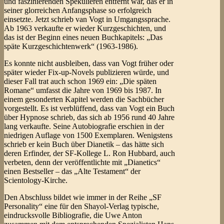
und faszinierenden Spekulieren entfernt war, das er in
seiner glorreichen Anfangsphase so erfolgreich
einsetzte. Jetzt schrieb van Vogt in Umgangssprache.
Ab 1963 verkaufte er wieder Kurzgeschichten, und
das ist der Beginn eines neuen Buchkapitels: „Das
späte Kurzgeschichtenwerk“ (1963-1986).
Es konnte nicht ausbleiben, dass van Vogt früher oder
später wieder Fix-up-Novels publizieren würde, und
dieser Fall trat auch schon 1969 ein: „Die späten
Romane“ umfasst die Jahre von 1969 bis 1987. In
einem gesonderten Kapitel werden die Sachbücher
vorgestellt. Es ist verblüffend, dass van Vogt ein Buch
über Hypnose schrieb, das sich ab 1956 rund 40 Jahre
lang verkaufte. Seine Autobiografie erschien in der
niedrigen Auflage von 1500 Exemplaren. Wenigstens
schrieb er kein Buch über Dianetik – das hätte sich
deren Erfinder, der SF-Kollege L. Ron Hubbard, auch
verbeten, denn der veröffentlichte mit „Dianetics“
einen Bestseller – das „Alte Testament“ der
Scientology-Kirche.
Den Abschluss bildet wie immer in der Reihe „SF
Personality“ eine für den Shayol-Verlag typische,
eindrucksvolle Bibliografie, die Uwe Anton