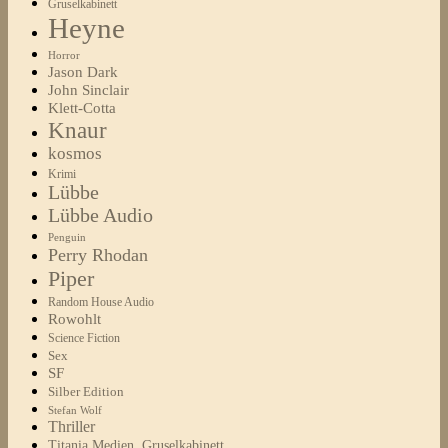
Gruselkabinett
Heyne
Horror
Jason Dark
John Sinclair
Klett-Cotta
Knaur
kosmos
Krimi
Lübbe
Lübbe Audio
Penguin
Perry Rhodan
Piper
Random House Audio
Rowohlt
Science Fiction
Sex
SF
Silber Edition
Stefan Wolf
Thriller
Titania Medien, Gruselkabinett