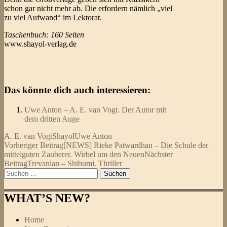
schon gar nicht mehr ab. Die erfordern nämlich „viel
zu viel Aufwand“ im Lektorat.
Taschenbuch: 160 Seiten
www.shayol-verlag.de
Das könnte dich auch interessieren:
Uwe Anton – A. E. van Vogt. Der Autor mit
dem dritten Auge
A. E. van Vogt
Shayol
Uwe Anton
Beitragsnavigation
Vorheriger Beitrag
[NEWS] Rieke Patwardhan – Die Schule der
mittelguten Zauberer. Wirbel um den Neuen
Nächster
Beitrag
Trevanian – Shibumi. Thriller
Suchen
nach:
WHAT’S NEW?
Home