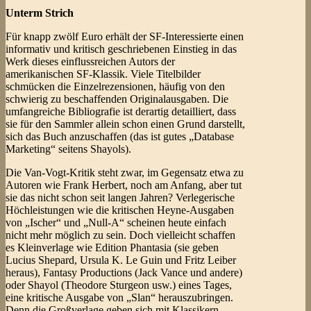
Unterm Strich
Für knapp zwölf Euro erhält der SF-Interessierte einen
informativ und kritisch geschriebenen Einstieg in das
Werk dieses einflussreichen Autors der
amerikanischen SF-Klassik. Viele Titelbilder
schmücken die Einzelrezensionen, häufig von den
schwierig zu beschaffenden Originalausgaben. Die
umfangreiche Bibliografie ist derartig detailliert, dass
sie für den Sammler allein schon einen Grund darstellt,
sich das Buch anzuschaffen (das ist gutes „Database
Marketing“ seitens Shayols).
Die Van-Vogt-Kritik steht zwar, im Gegensatz etwa zu
Autoren wie Frank Herbert, noch am Anfang, aber tut
sie das nicht schon seit langen Jahren? Verlegerische
Höchleistungen wie die kritischen Heyne-Ausgaben
von „Ischer“ und „Null-A“ scheinen heute einfach
nicht mehr möglich zu sein. Doch vielleicht schaffen
es Kleinverlage wie Edition Phantasia (sie geben
Lucius Shepard, Ursula K. Le Guin und Fritz Leiber
heraus), Fantasy Productions (Jack Vance und andere)
oder Shayol (Theodore Sturgeon usw.) eines Tages,
eine kritische Ausgabe von „Slan“ herauszubringen.
Denn die Großverlage geben sich mit Klassikern