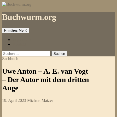
Zum
Inhalt
springen
Buchwurm.org
Primäres Menü
Impressum
Kontakt
Suchen
nach:
Sachbuch
Uwe Anton – A. E. van Vogt
– Der Autor mit dem dritten
Auge
19. April 2023
Michael Matzer