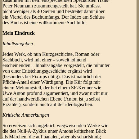
zusammen mit dem entsprechenden Spezialisten Hans-
Peter Neumann zusammengestellt hat. Sie umfasst
nicht weniger als 40 Seiten und bestreitet damit über
ein Viertel des Buchumfangs. Der Index am Schluss
des Buchs ist eine willkommene Suchhilfe.
Mein Eindruck
Inhaltsangaben
Jedes Werk, ob nun Kurzgeschichte, Roman oder
Sachbuch, wird mit einer – soweit lohnend
erscheinenden – Inhaltsangabe vorgestellt, die mitunter
von einer Entstehungsgeschichte ergänzt wird
(besonders bei Fix-ups nötig). Das ist natürlich der
Pflicht-Anteil einer Würdigung. Die Kür folgt mit
einem Meinungsteil, der bei einem SF-Kenner wie
Uwe Anton profund argumentiert, und zwar nicht nur
auf der handwerklichen Ebene (Anton ist ja selbst
Erzähler), sondern auch auf der ideologischen.
Kritische Anmerkungen
So erweisen sich angeblich wegweisenden Werke wie
die des Null-A-Zyklus unter Antons kritischem Blick
als Märchen, die auf banalen, aber als scharfsinnig