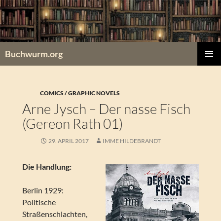
Zum
Inhalt
springen
Buchwurm.org
PRIMÄR
MENÜ
COMICS / GRAPHIC NOVELS
Arne Jysch – Der nasse Fisch
(Gereon Rath 01)
29. APRIL 2017
IMME HILDEBRANDT
Die Handlung:
Berlin 1929:
Politische
Straßenschlachten,