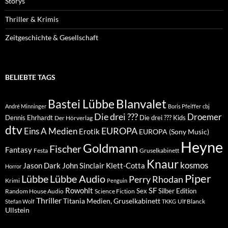
Storys
Thriller & Krimis
Zeitgeschichte & Gesellschaft
BELIEBTE TAGS
Blanvalet
Bastei Lübbe
André Minninger
Boris Pfeiffer
cbj
Die drei ???
Droemer
Dennis Ehrhardt
Die drei ??? Kids
Der Hörverlag
dtv
EUROPA
Eins A Medien
Erotik
EUROPA (Sony Music)
Heyne
Goldmann
Fischer
Fantasy
Festa
Gruselkabinett
Knaur
kosmos
Klett-Cotta
Jason Dark
John Sinclair
Horror
Piper
Lübbe Audio
Lübbe
Perry Rhodan
Krimi
Penguin
Rowohlt
SF
Sex
Silber Edition
Random House Audio
Science Fiction
Thriller
Titania Medien, Gruselkabinett
Ulf Blanck
Stefan Wolf
TKKG
Ullstein