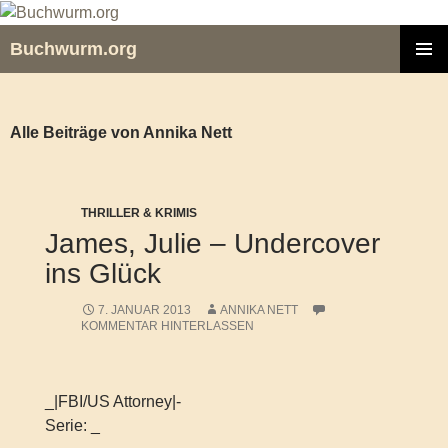
Zum
Inhalt
Buchwurm.org
springen
PRIMÄR
MENÜ
Alle Beiträge von Annika Nett
THRILLER & KRIMIS
James, Julie – Undercover
ins Glück
7. JANUAR 2013
ANNIKA NETT
KOMMENTAR HINTERLASSEN
_|FBI/US Attorney|-
Serie: _