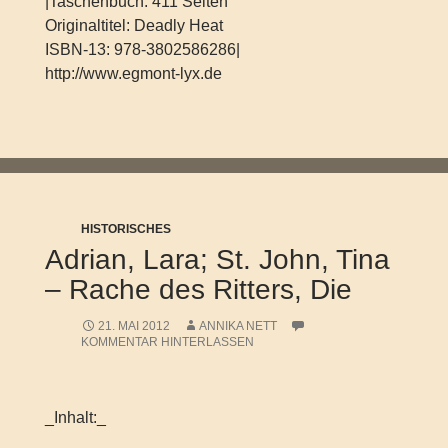
|Taschenbuch: 411 Seiten
Originaltitel: Deadly Heat
ISBN-13: 978-3802586286|
http://www.egmont-lyx.de
HISTORISCHES
Adrian, Lara; St. John, Tina
– Rache des Ritters, Die
21. MAI 2012
ANNIKA NETT
KOMMENTAR HINTERLASSEN
_Inhalt:_