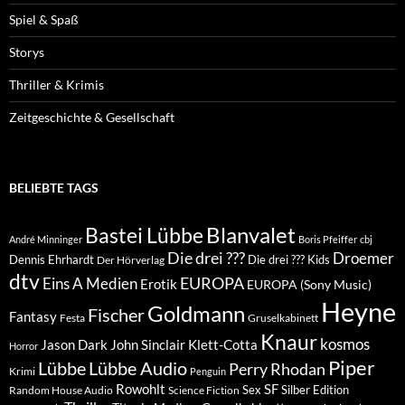
Spiel & Spaß
Storys
Thriller & Krimis
Zeitgeschichte & Gesellschaft
BELIEBTE TAGS
Blanvalet
Bastei Lübbe
André Minninger
Boris Pfeiffer
cbj
Die drei ???
Droemer
Dennis Ehrhardt
Die drei ??? Kids
Der Hörverlag
dtv
EUROPA
Eins A Medien
Erotik
EUROPA (Sony Music)
Heyne
Goldmann
Fischer
Fantasy
Festa
Gruselkabinett
Knaur
kosmos
Klett-Cotta
Jason Dark
John Sinclair
Horror
Piper
Lübbe Audio
Lübbe
Perry Rhodan
Krimi
Penguin
Rowohlt
SF
Sex
Silber Edition
Random House Audio
Science Fiction