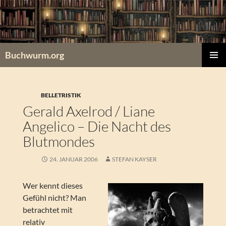
Zum
Inhalt
springen
Buchwurm.org
PRIMÄR
MENÜ
BELLETRISTIK
Gerald Axelrod / Liane
Angelico – Die Nacht des
Blutmondes
24. JANUAR 2006
STEFAN KAYSER
Wer kennt dieses
Gefühl nicht? Man
betrachtet mit
relativ