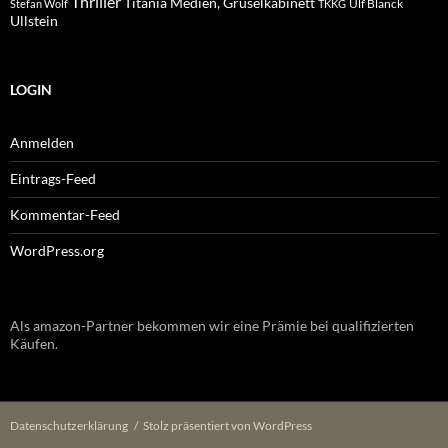
Thriller
Titania Medien, Gruselkabinett
Ulf Blanck
Stefan Wolf
TKKG
Ullstein
LOGIN
Anmelden
Eintrags-Feed
Kommentar-Feed
WordPress.org
Als amazon-Partner bekommen wir eine Prämie bei qualifizierten
Käufen.
Datenschutzerklärung
Stolz präsentiert von WordPress