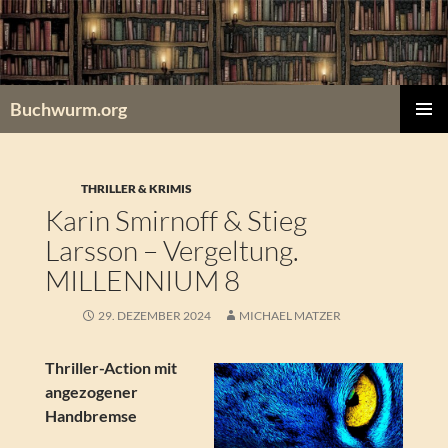
Zum
Inhalt
springen
Buchwurm.org
PRIMÄR
MENÜ
THRILLER & KRIMIS
Karin Smirnoff & Stieg
Larsson – Vergeltung.
MILLENNIUM 8
29. DEZEMBER 2024
MICHAEL MATZER
Thriller-Action mit
angezogener
Handbremse