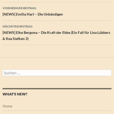
Beitragsnavigation
VORHERIGER BEITRAG
[NEWS] Emilia Hart – Die Unbändigen
NÄCHSTER BEITRAG
[NEWS] Elke Bergsma – Die Kraft der Ebbe (Ein Fall für Lina Lübbers
& Kea Siefken 3)
Suchen
nach:
WHAT’S NEW?
Home