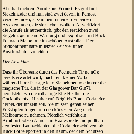
Al erhält mehrere Anrufe aus Fernost. Es gibt fünf
Siegelmagier und nun sind zwei davon in Fernost
verschwunden, zusammen mit einer der beiden
Assistentinnen, die sie suchen wollten. Al verifiziert
die Anrufe als authentisch, gibt den restlichen zwei
Siegelmagiern eine Warnung und begibt sich mit Buck
Foi nach Melbourne im schönen Australien. Der
Südkontinent hatte in letzter Zeit viel unter
Buschbränden zu leiden.
Der Anschlag
Dass ihr Übergang durch das Feenreich Tir na nOg
bereits erwartet wird, macht ein kleiner Vorfall
während ihrer Passage klar. Sie nehmen wie immer die
magische Tür, die in der Glasgower Bar Gin71
bereitsteht, wo die rothaarige Elfe Heather die
Cocktails mixt. Heather ruft Brighids Boten Coriander
herbei, der ihr sein soll. Sie müssen genau seinen
Fußstapfen folgen, um den kürzesten Weg nach
Melbourne zu nehmen. Plötzlich verfehlt ein
Armbrustbolzen Al nur um Haaresbreite und prallt an
den festen Bannschichten, die Coriander schützen, ab.
Buck Foi teleportiert in den Baum, der dem Schützen