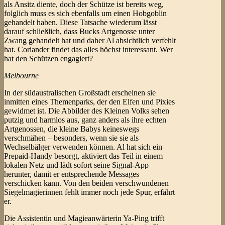
als Ansitz diente, doch der Schütze ist bereits weg,
folglich muss es sich ebenfalls um einen Hobgoblin
gehandelt haben. Diese Tatsache wiederum lässt
darauf schließlich, dass Bucks Artgenosse unter
Zwang gehandelt hat und daher Al absichtlich verfehlt
hat. Coriander findet das alles höchst interessant. Wer
hat den Schützen engagiert?
Melbourne
In der südaustralischen Großstadt erscheinen sie
inmitten eines Themenparks, der den Elfen und Pixies
gewidmet ist. Die Abbilder des Kleinen Volks sehen
putzig und harmlos aus, ganz anders als ihre echten
Artgenossen, die kleine Babys keineswegs
verschmähen – besonders, wenn sie sie als
Wechselbälger verwenden können. Al hat sich ein
Prepaid-Handy besorgt, aktiviert das Teil in einem
lokalen Netz und lädt sofort seine Signal-App
herunter, damit er entsprechende Messages
verschicken kann. Von den beiden verschwundenen
Siegelmagierinnen fehlt immer noch jede Spur, erfährt
er.
Die Assistentin und Magieanwärterin Ya-Ping trifft