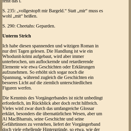
fehlt das i.
S. 235: „vollgestopft mir Bargeld.“ Statt „mir“ muss es
wohl „mit“ heißen.
S. 290: Cheetahs: Geparden.
Unterm Strich
Ich habe diesen spannenden und witzigen Roman in
nur drei Tagen gelesen. Die Handlung ist wie ein
Whodunit-krimi aufgebaut, wird aber immer
unterbrochen, um auflockernde und retardierende
Elemente wie etwa Geschichten oder Erklärungen
aufzunehmen. So erhöht sich sogar noch die
Spannung, während zugleich die Geschichten ein
besseres Licht auf die ziemlich unterschiedlichen
Figuren werfen.
Die Kenntnis des Vorgängerbandes ist nicht unbedingt
erforderlich, im Rückblick aber doch recht hilfreich.
Vieles wird zwar durch das umfangreiche Glossar
erklärt, besonders die übernatürlichen Wesen, aber um
Al MacBharrais, seine Geschichte und seine
Gefährtinnen zu verstehen, liefert der Vorgängerband
doch viele erhellende Hintergründe, so etwa, wie der