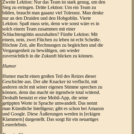
Zweite Lektion: Nur das Team ist stark genug, um den
Sieg zu erringen. Dritte Lektion: Um ein Team zu
bilden, braucht man gaaanz viel Toleranz. Man denke
nur an den Druiden und den Hobgoblin. Vierte
Lektion: Spaß muss sein, denn wie sonst wäre es in
solch einem Team zusammen mit einer
Schlachtengöttin auszuhalten? Fünfte Lektion: Mit
einem, nein, zwei Flüchen zu leben ist echt Scheiße.
Höchste Zeit, alte Rechnungen zu begleichen und die
Vergangenheit zu bewältigen, um wieder
zuversichtlich in die Zukunft blicken zu können.
Humor
Humor macht einen großen Teil des Reizes dieser
Geschichte aus. Der alte Knacker ist verflucht, mit
anderen nicht mit seiner eigenen Stimme sprechen zu
können, denn das macht sie irgendwie total wütend.
Deshalb benutzt er eine Mobil-App, die seine
getippten Worte in Sprache umwandelt. Das nennt
man Künstliche Intelligenz; gibt es schon bei Amazon
und Google. Diese Äußerungen werden in [eckigen
Klammern] dargestellt. Das sorgt für ein neuartiges
Leseerlebnis.