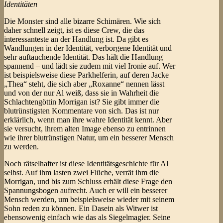
Identitäten
Die Monster sind alle bizarre Schimären. Wie sich
daher schnell zeigt, ist es diese Crew, die das
interessanteste an der Handlung ist. Da gibt es
Wandlungen in der Identität, verborgene Identität und
sehr auftauchende Identität. Das hält die Handlung
spannend – und lädt sie zudem mit viel Ironie auf. Wer
ist beispielsweise diese Parkhelferin, auf deren Jacke
„Thea“ steht, die sich aber „Roxanne“ nennen lässt
und von der nur Al weiß, dass sie in Wahrheit die
Schlachtengöttin Morrigan ist? Sie gibt immer die
blutrünstigsten Kommentare von sich. Das ist nur
erklärlich, wenn man ihre wahre Identität kennt. Aber
sie versucht, ihrem alten Image ebenso zu entrinnen
wie ihrer blutrünstigen Natur, um ein besserer Mensch
zu werden.
Noch rätselhafter ist diese Identitätsgeschichte für Al
selbst. Auf ihm lasten zwei Flüche, verrät ihm die
Morrigan, und bis zum Schluss erhält diese Frage den
Spannungsbogen aufrecht. Auch er will ein besserer
Mensch werden, um beispielsweise wieder mit seinem
Sohn reden zu können. Ein Dasein als Witwer ist
ebensowenig einfach wie das als Siegelmagier. Seine