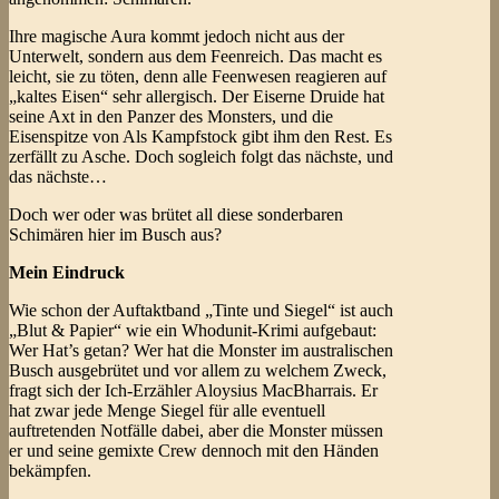
Ihre magische Aura kommt jedoch nicht aus der
Unterwelt, sondern aus dem Feenreich. Das macht es
leicht, sie zu töten, denn alle Feenwesen reagieren auf
„kaltes Eisen“ sehr allergisch. Der Eiserne Druide hat
seine Axt in den Panzer des Monsters, und die
Eisenspitze von Als Kampfstock gibt ihm den Rest. Es
zerfällt zu Asche. Doch sogleich folgt das nächste, und
das nächste…
Doch wer oder was brütet all diese sonderbaren
Schimären hier im Busch aus?
Mein Eindruck
Wie schon der Auftaktband „Tinte und Siegel“ ist auch
„Blut & Papier“ wie ein Whodunit-Krimi aufgebaut:
Wer Hat’s getan? Wer hat die Monster im australischen
Busch ausgebrütet und vor allem zu welchem Zweck,
fragt sich der Ich-Erzähler Aloysius MacBharrais. Er
hat zwar jede Menge Siegel für alle eventuell
auftretenden Notfälle dabei, aber die Monster müssen
er und seine gemixte Crew dennoch mit den Händen
bekämpfen.