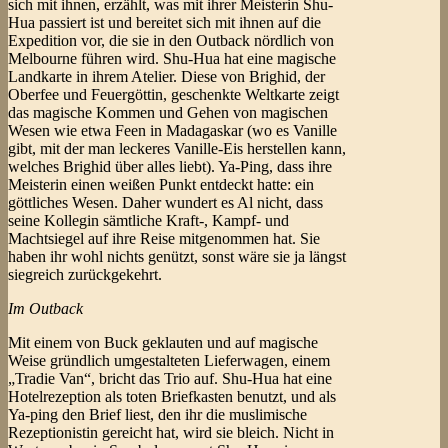
sich mit ihnen, erzählt, was mit ihrer Meisterin Shu-
Hua passiert ist und bereitet sich mit ihnen auf die
Expedition vor, die sie in den Outback nördlich von
Melbourne führen wird. Shu-Hua hat eine magische
Landkarte in ihrem Atelier. Diese von Brighid, der
Oberfee und Feuergöttin, geschenkte Weltkarte zeigt
das magische Kommen und Gehen von magischen
Wesen wie etwa Feen in Madagaskar (wo es Vanille
gibt, mit der man leckeres Vanille-Eis herstellen kann,
welches Brighid über alles liebt). Ya-Ping, dass ihre
Meisterin einen weißen Punkt entdeckt hatte: ein
göttliches Wesen. Daher wundert es Al nicht, dass
seine Kollegin sämtliche Kraft-, Kampf- und
Machtsiegel auf ihre Reise mitgenommen hat. Sie
haben ihr wohl nichts genützt, sonst wäre sie ja längst
siegreich zurückgekehrt.
Im Outback
Mit einem von Buck geklauten und auf magische
Weise gründlich umgestalteten Lieferwagen, einem
„Tradie Van“, bricht das Trio auf. Shu-Hua hat eine
Hotelrezeption als toten Briefkasten benutzt, und als
Ya-ping den Brief liest, den ihr die muslimische
Rezeptionistin gereicht hat, wird sie bleich. Nicht in