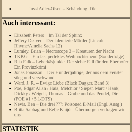
Jussi Adler-Olsen – Schändung. Die…
Auch interessant:
Elizabeth Peters – Im Tal der Sphinx
Jeffery Deaver – Der talentierte Mörder (Lincoln
Rhyme/Amelia Sachs 12)
Lumley, Brian – Necroscope 3 – Kreaturen der Nacht
TKKG – Ein fast perfektes Weihnachtsmenü (Sonderfolge)
Rita Falk – Leberkäsjunkie. Der siebte Fall für den Eberhofer.
Ein Provinzkrimi
Jonas Jonasson – Der Hundertjährige, der aus dem Fenster
stieg und verschwand
Ward, J. R. – Ewige Liebe (Black Dagger, Band 3)
Poe, Edgar Allan / Hala, Melchior / Sieper, Marc / Hank,
Dickky / Weigelt, Thomas – Grube und das Pendel, Die
(POE #1 / 5.1/DTS)
Nevis, Ben – Die drei ???: Poisoned E-Mail (Engl. Ausg.)
Britta Sabbag und Eefje Kuijö – Übermorgen vertragen wir
uns
STATISTIK