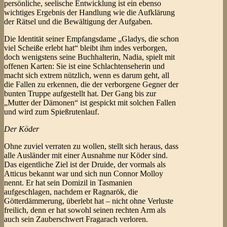
persönliche, seelische Entwicklung ist ein ebenso
wichtiges Ergebnis der Handlung wie die Aufklärung
der Rätsel und die Bewältigung der Aufgaben.
Die Identität seiner Empfangsdame „Gladys, die schon
viel Scheiße erlebt hat“ bleibt ihm indes verborgen,
doch wenigstens seine Buchhalterin, Nadia, spielt mit
offenen Karten: Sie ist eine Schlachtenseherin und
macht sich extrem nützlich, wenn es darum geht, all
die Fallen zu erkennen, die der verborgene Gegner der
bunten Truppe aufgestellt hat. Der Gang bis zur
„Mutter der Dämonen“ ist gespickt mit solchen Fallen
und wird zum Spießrutenlauf.
Der Köder
Ohne zuviel verraten zu wollen, stellt sich heraus, dass
alle Ausländer mit einer Ausnahme nur Köder sind.
Das eigentliche Ziel ist der Druide, der vormals als
Atticus bekannt war und sich nun Connor Molloy
nennt. Er hat sein Domizil in Tasmanien
aufgeschlagen, nachdem er Ragnarök, die
Götterdämmerung, überlebt hat – nicht ohne Verluste
freilich, denn er hat sowohl seinen rechten Arm als
auch sein Zauberschwert Fragarach verloren.