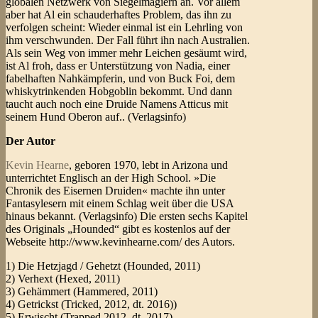
globalen Netzwerk von Siegelmagiern an. Vor allem
aber hat Al ein schauderhaftes Problem, das ihn zu
verfolgen scheint: Wieder einmal ist ein Lehrling von
ihm verschwunden. Der Fall führt ihn nach Australien.
Als sein Weg von immer mehr Leichen gesäumt wird,
ist Al froh, dass er Unterstützung von Nadia, einer
fabelhaften Nahkämpferin, und von Buck Foi, dem
whiskytrinkenden Hobgoblin bekommt. Und dann
taucht auch noch eine Druide Namens Atticus mit
seinem Hund Oberon auf.. (Verlagsinfo)
Der Autor
Kevin Hearne
, geboren 1970, lebt in Arizona und
unterrichtet Englisch an der High School. »Die
Chronik des Eisernen Druiden« machte ihn unter
Fantasylesern mit einem Schlag weit über die USA
hinaus bekannt. (Verlagsinfo) Die ersten sechs Kapitel
des Originals „Hounded“ gibt es kostenlos auf der
Webseite http://www.kevinhearne.com/ des Autors.
1) Die Hetzjagd / Gehetzt (Hounded, 2011)
2) Verhext (Hexed, 2011)
3) Gehämmert (Hammered, 2011)
4) Getrickst (Tricked, 2012, dt. 2016))
5) Erwischt (Trapped 2012, dt. 2017)