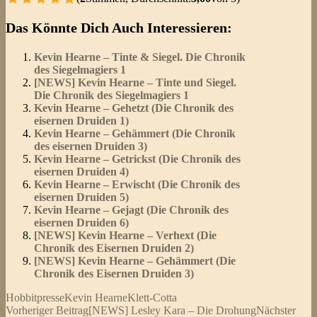
Schrecklich
Na ja
Geht so
Gut
Super
Das Könnte Dich Auch Interessieren:
Kevin Hearne – Tinte & Siegel. Die Chronik
des Siegelmagiers 1
[NEWS] Kevin Hearne – Tinte und Siegel.
Die Chronik des Siegelmagiers 1
Kevin Hearne – Gehetzt (Die Chronik des
eisernen Druiden 1)
Kevin Hearne – Gehämmert (Die Chronik
des eisernen Druiden 3)
Kevin Hearne – Getrickst (Die Chronik des
eisernen Druiden 4)
Kevin Hearne – Erwischt (Die Chronik des
eisernen Druiden 5)
Kevin Hearne – Gejagt (Die Chronik des
eisernen Druiden 6)
[NEWS] Kevin Hearne – Verhext (Die
Chronik des Eisernen Druiden 2)
[NEWS] Kevin Hearne – Gehämmert (Die
Chronik des Eisernen Druiden 3)
Hobbitpresse
Kevin Hearne
Klett-Cotta
Beitragsnavigation
Vorheriger Beitrag
[NEWS] Lesley Kara – Die Drohung
Nächster