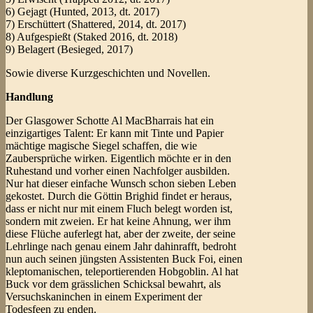
6) Gejagt (Hunted, 2013, dt. 2017)
7) Erschüttert (Shattered, 2014, dt. 2017)
8) Aufgespießt (Staked 2016, dt. 2018)
9) Belagert (Besieged, 2017)
Sowie diverse Kurzgeschichten und Novellen.
Handlung
Der Glasgower Schotte Al MacBharrais hat ein
einzigartiges Talent: Er kann mit Tinte und Papier
mächtige magische Siegel schaffen, die wie
Zaubersprüche wirken. Eigentlich möchte er in den
Ruhestand und vorher einen Nachfolger ausbilden.
Nur hat dieser einfache Wunsch schon sieben Leben
gekostet. Durch die Göttin Brighid findet er heraus,
dass er nicht nur mit einem Fluch belegt worden ist,
sondern mit zweien. Er hat keine Ahnung, wer ihm
diese Flüche auferlegt hat, aber der zweite, der seine
Lehrlinge nach genau einem Jahr dahinrafft, bedroht
nun auch seinen jüngsten Assistenten Buck Foi, einen
kleptomanischen, teleportierenden Hobgoblin. Al hat
Buck vor dem grässlichen Schicksal bewahrt, als
Versuchskaninchen in einem Experiment der
Todesfeen zu enden.