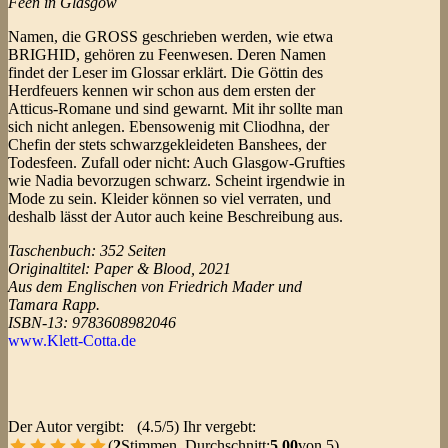
Feen in Glasgow
Namen, die GROSS geschrieben werden, wie etwa
BRIGHID, gehören zu Feenwesen. Deren Namen
findet der Leser im Glossar erklärt. Die Göttin des
Herdfeuers kennen wir schon aus dem ersten der
Atticus-Romane und sind gewarnt. Mit ihr sollte man
sich nicht anlegen. Ebensowenig mit Cliodhna, der
Chefin der stets schwarzgekleideten Banshees, der
Todesfeen. Zufall oder nicht: Auch Glasgow-Grufties
wie Nadia bevorzugen schwarz. Scheint irgendwie in
Mode zu sein. Kleider können so viel verraten, und
deshalb lässt der Autor auch keine Beschreibung aus.
Taschenbuch: 352 Seiten
Originaltitel: Paper & Blood, 2021
Aus dem Englischen von Friedrich Mader und
Tamara Rapp.
ISBN-13: 9783608982046
www.Klett-Cotta.de
Der Autor vergibt:
(4.5/5) Ihr vergebt:
(
2
Stimmen, Durchschnitt:
5,00
von 5)