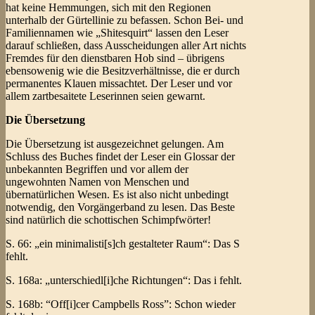
hat keine Hemmungen, sich mit den Regionen
unterhalb der Gürtellinie zu befassen. Schon Bei- und
Familiennamen wie „Shitesquirt“ lassen den Leser
darauf schließen, dass Ausscheidungen aller Art nichts
Fremdes für den dienstbaren Hob sind – übrigens
ebensowenig wie die Besitzverhältnisse, die er durch
permanentes Klauen missachtet. Der Leser und vor
allem zartbesaitete Leserinnen seien gewarnt.
Die Übersetzung
Die Übersetzung ist ausgezeichnet gelungen. Am
Schluss des Buches findet der Leser ein Glossar der
unbekannten Begriffen und vor allem der
ungewohnten Namen von Menschen und
übernatürlichen Wesen. Es ist also nicht unbedingt
notwendig, den Vorgängerband zu lesen. Das Beste
sind natürlich die schottischen Schimpfwörter!
S. 66: „ein minimalisti[s]ch gestalteter Raum“: Das S
fehlt.
S. 168a: „unterschiedl[i]che Richtungen“: Das i fehlt.
S. 168b: “Off[i]cer Campbells Ross”: Schon wieder