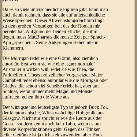
Da es so viele unterschiedliche Figuren gibt, kann man
auch damit rechnen, dass sie alle auf unterschiedliche
Weise sprechen. Dieser Abwechslungsreichtum trägt
zu dem großen Vergnügen bei, das der Roman mir
bereitet hat. Aufgrund der beiden Flüche, die ihm
liegen, muss MacBharrais die meiste Zeit per Sprach-
App „sprechen“. Seine Äußerungen stehen alle in
Klammern.
Die Morrigan redet wie eine Göttin, also ziemlich
autoritär. Erst wenn sie wie eine „ganz normale“
Australierin wirken will, redet sie wie Thea, die
Parkhelferin. Theas polizeilicher Vorgesetzter Major
Campbell redet ebenso autoritär wie die Morrigan oder
Gladys, die schon viel Scheiße erlebt hat, aber am
Schluss, wenn immer mehr Magie und Monster
auftreten, gehen ihm die Worte aus.
Der witzigste und leutseligste Typ ist jedoch Buck Foi,
der kleptomanische, Whisky-süchtige Hobgoblin aus
Glasgow. Nicht nur spricht er wie die Leute aus der
Gosse, sondern kennt auch kein Tabu, wenn es um
diverse Körperfunktionen geht. Gegen das Trinken
edler Getränke ist ja nichts einzuwenden, aber Buck