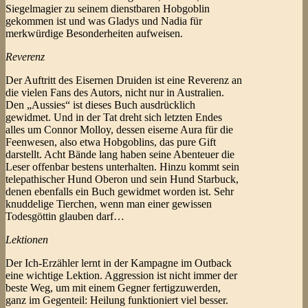
Siegelmagier zu seinem dienstbaren Hobgoblin
gekommen ist und was Gladys und Nadia für
merkwürdige Besonderheiten aufweisen.
Reverenz
Der Auftritt des Eisernen Druiden ist eine Reverenz an
die vielen Fans des Autors, nicht nur in Australien.
Den „Aussies“ ist dieses Buch ausdrücklich
gewidmet. Und in der Tat dreht sich letzten Endes
alles um Connor Molloy, dessen eiserne Aura für die
Feenwesen, also etwa Hobgoblins, das pure Gift
darstellt. Acht Bände lang haben seine Abenteuer die
Leser offenbar bestens unterhalten. Hinzu kommt sein
telepathischer Hund Oberon und sein Hund Starbuck,
denen ebenfalls ein Buch gewidmet worden ist. Sehr
knuddelige Tierchen, wenn man einer gewissen
Todesgöttin glauben darf…
Lektionen
Der Ich-Erzähler lernt in der Kampagne im Outback
eine wichtige Lektion. Aggression ist nicht immer der
beste Weg, um mit einem Gegner fertigzuwerden,
ganz im Gegenteil: Heilung funktioniert viel besser.