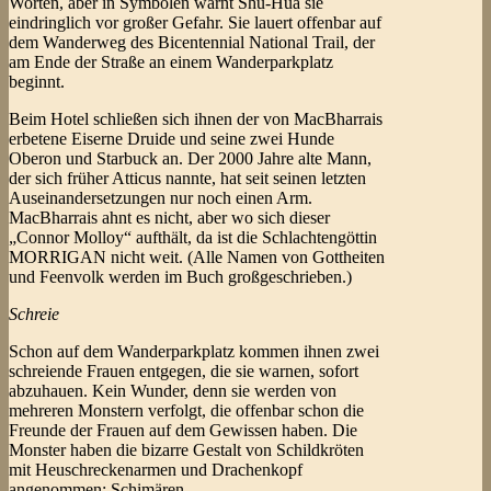
Worten, aber in Symbolen warnt Shu-Hua sie
eindringlich vor großer Gefahr. Sie lauert offenbar auf
dem Wanderweg des Bicentennial National Trail, der
am Ende der Straße an einem Wanderparkplatz
beginnt.
Beim Hotel schließen sich ihnen der von MacBharrais
erbetene Eiserne Druide und seine zwei Hunde
Oberon und Starbuck an. Der 2000 Jahre alte Mann,
der sich früher Atticus nannte, hat seit seinen letzten
Auseinandersetzungen nur noch einen Arm.
MacBharrais ahnt es nicht, aber wo sich dieser
„Connor Molloy“ aufthält, da ist die Schlachtengöttin
MORRIGAN nicht weit. (Alle Namen von Gottheiten
und Feenvolk werden im Buch großgeschrieben.)
Schreie
Schon auf dem Wanderparkplatz kommen ihnen zwei
schreiende Frauen entgegen, die sie warnen, sofort
abzuhauen. Kein Wunder, denn sie werden von
mehreren Monstern verfolgt, die offenbar schon die
Freunde der Frauen auf dem Gewissen haben. Die
Monster haben die bizarre Gestalt von Schildkröten
mit Heuschreckenarmen und Drachenkopf
angenommen: Schimären.