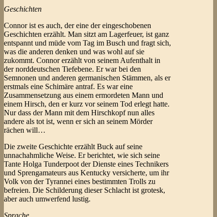
Geschichten
Connor ist es auch, der eine der eingeschobenen
Geschichten erzählt. Man sitzt am Lagerfeuer, ist ganz
entspannt und müde vom Tag im Busch und fragt sich,
was die anderen denken und was wohl auf sie
zukommt. Connor erzählt von seinem Aufenthalt in
der norddeutschen Tiefebene. Er war bei den
Semnonen und anderen germanischen Stämmen, als er
erstmals eine Schimäre antraf. Es war eine
Zusammensetzung aus einem ermordeten Mann und
einem Hirsch, den er kurz vor seinem Tod erlegt hatte.
Nur dass der Mann mit dem Hirschkopf nun alles
andere als tot ist, wenn er sich an seinem Mörder
rächen will…
Die zweite Geschichte erzählt Buck auf seine
unnachahmliche Weise. Er berichtet, wie sich seine
Tante Holga Tunderpoot der Dienste eines Technikers
und Sprengamateurs aus Kentucky versicherte, um ihr
Volk von der Tyrannei eines bestimmten Trolls zu
befreien. Die Schilderung dieser Schlacht ist grotesk,
aber auch umwerfend lustig.
Sprache