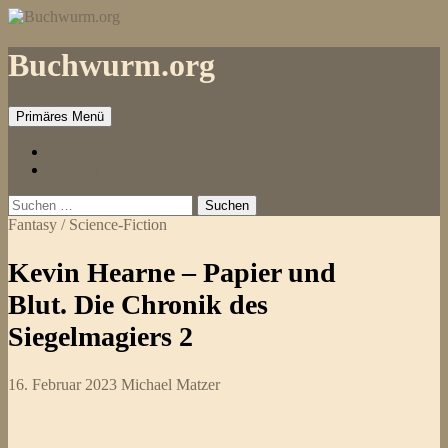
Zum
Inhalt
springen
Buchwurm.org
Primäres Menü
Impressum
Kontakt
Suchen
nach:
Fantasy / Science-Fiction
Kevin Hearne – Papier und
Blut. Die Chronik des
Siegelmagiers 2
16. Februar 2023
Michael Matzer