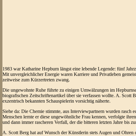
1983 war Katharine Hepburn längst eine lebende Legende: fünf Jahrzehn
Mit unvergleichlicher Energie waren Karriere und Privatleben gemeis
zeitweise zum Kürzertreten zwang.
Die ungewohnte Ruhe führte zu einigen Umwälzungen im Hepburnsche
biografischen Zeitschriftenartikel über sie verfassen wollte. A. Scott
exzentrisch bekannten Schauspielerin vorsichtig näherte.
Siehe da: Die Chemie stimmte, aus Interviewpartnern wurden rasch 
Menschen lernte er diese ungewöhnliche Frau kennen, verfolgte ihren
und dann immer rascheren Verfall, der die bitteren letzten Jahre bis 
A. Scott Berg hat auf Wunsch der Künstlerin stets Augen und Ohren o