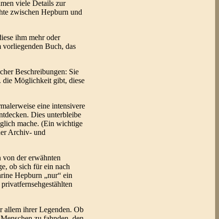
men viele Details zur
ichte zwischen Hepburn und
 diese ihm mehr oder
em vorliegenden Buch, das
ischer Beschreibungen: Sie
 die Möglichkeit gibt, diese
rmalerweise eine intensivere
ntdecken. Dies unterbleibe
öglich mache. (Ein wichtige
der Archiv- und
ch von der erwähnten
e, ob sich für ein nach
arine Hepburn „nur“ ein
 privatfernsehgestählten
or allem ihrer Legenden. Ob
nes Menschen zu fahnden, den