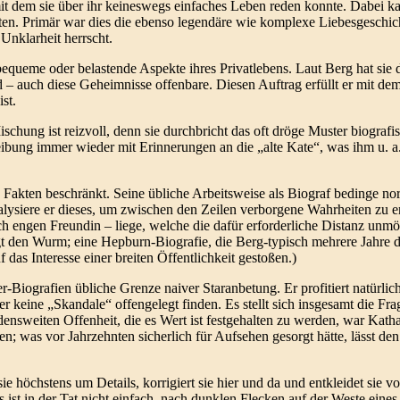
it dem sie über ihr keineswegs einfaches Leben reden konnte. Dabei ka
egten. Primär war dies die ebenso legendäre wie komplexe Liebesgesch
 Unklarheit herrscht.
bequeme oder belastende Aspekte ihres Privatlebens. Laut Berg hat sie
Tod – auch diese Geheimnisse offenbare. Diesen Auftrag erfüllt er mit d
st.
chung ist reizvoll, denn sie durchbricht das oft dröge Muster biograf
eibung immer wieder mit Erinnerungen an die „alte Kate“, was ihm u. a.
 Fakten beschränkt. Seine übliche Arbeitsweise als Biograf bedinge no
lysiere er dieses, um zwischen den Zeilen verborgene Wahrheiten zu e
ch engen Freundin – liege, welche die dafür erforderliche Distanz unm
gt den Wurm; eine Hepburn-Biografie, die Berg-typisch mehrere Jahre 
as Interesse einer breiten Öffentlichkeit gestoßen.)
er-Biografien übliche Grenze naiver Staranbetung. Er profitiert natürli
 keine „Skandale“ offengelegt finden. Es stellt sich insgesamt die Frag
densweiten Offenheit, die es Wert ist festgehalten zu werden, war Kath
; was vor Jahrzehnten sicherlich für Aufsehen gesorgt hätte, lässt den
e höchstens um Details, korrigiert sie hier und da und entkleidet sie v
 es ist in der Tat nicht einfach, nach dunklen Flecken auf der Weste ei