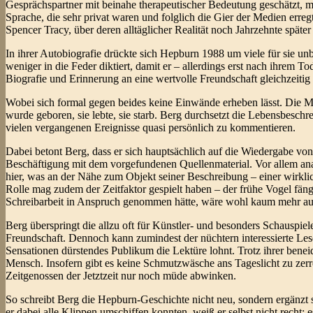
Gesprächspartner mit beinahe therapeutischer Bedeutung geschätzt, m
Sprache, die sehr privat waren und folglich die Gier der Medien err
Spencer Tracy, über deren alltäglicher Realität noch Jahrzehnte später
In ihrer Autobiografie drückte sich Hepburn 1988 um viele für sie un
weniger in die Feder diktiert, damit er – allerdings erst nach ihrem 
Biografie und Erinnerung an eine wertvolle Freundschaft gleichzeitig i
Wobei sich formal gegen beides keine Einwände erheben lässt. Die Mis
wurde geboren, sie lebte, sie starb. Berg durchsetzt die Lebensbeschr
vielen vergangenen Ereignisse quasi persönlich zu kommentieren.
Dabei betont Berg, dass er sich hauptsächlich auf die Wiedergabe von
Beschäftigung mit dem vorgefundenen Quellenmaterial. Vor allem ana
hier, was an der Nähe zum Objekt seiner Beschreibung – einer wirkli
Rolle mag zudem der Zeitfaktor gespielt haben – der frühe Vogel fän
Schreibarbeit in Anspruch genommen hätte, wäre wohl kaum mehr auf d
Berg überspringt die allzu oft für Künstler- und besonders Schauspiel
Freundschaft. Dennoch kann zumindest der nüchtern interessierte Leser
Sensationen dürstendes Publikum die Lektüre lohnt. Trotz ihrer benei
Mensch. Insofern gibt es keine Schmutzwäsche ans Tageslicht zu zerren
Zeitgenossen der Jetztzeit nur noch müde abwinken.
So schreibt Berg die Hepburn-Geschichte nicht neu, sondern ergänzt si
er dabei alle Klippen umschiffen konnten, weiß er selbst nicht recht;