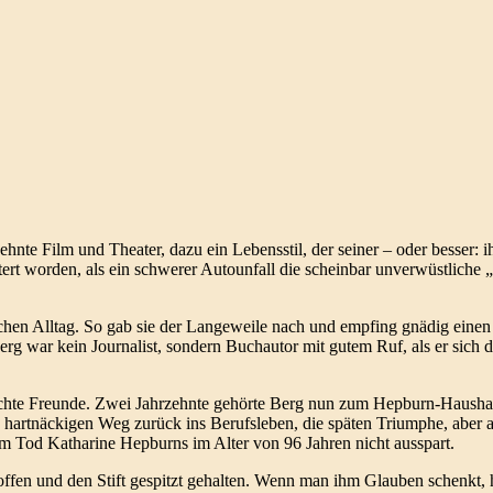
te Film und Theater, dazu ein Lebensstil, der seiner – oder besser: ih
tert worden, als ein schwerer Autounfall die scheinbar unverwüstliche
n Alltag. So gab sie der Langeweile nach und empfing gnädig einen
 Berg war kein Journalist, sondern Buchautor mit gutem Ruf, als er sich 
echte Freunde. Zwei Jahrzehnte gehörte Berg nun zum Hepburn-Hausha
 hartnäckigen Weg zurück ins Berufsleben, die späten Triumphe, aber a
zum Tod Katharine Hepburns im Alter von 96 Jahren nicht ausspart.
ffen und den Stift gespitzt gehalten. Wenn man ihm Glauben schenkt, 