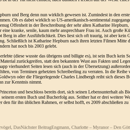
epburn und Berg denn nun wirklich gewesen ist. Zumindest in den erste
men. Ob es dabei wirklich so US-amerikanisch-sentimental zugegangen
 genug Offenheit in der Beschreibung der sehr alten Katharine Hepburn, 
 eine kranke, senile, kaum mehr ansprechbare Frau ist. Auch große Küns
 Berg in aller Ausführlichkeit. Dies liest sich oft traurig, ist aber ke
 Schließlich ist Katharine Hepburn nach ihren letzten Filmen Mitte de
ndern hat noch bis 2003 gelebt.
 erlebte (diese wusste das übrigens und billigte es), ist sein Buch kein 
 Material zurückgreifen, statt den bekannten Wust aus Fakten und Leg
p vierhundert Seiten lesen sich (auch in der Übersetzung) außerordent
zahlten, von Terminen gehetzten Schreiberling zu verraten. In die Reihe
wyn oder die Fliegerlegende Charles Lindbergh reiht sich dieses Buch
inn zur Kenntnis nimmt.
Princeton und beschloss bereits dort, sich seinen Lebensunterhalt als B
seinem ersten Buch und Bucherfolg aus. Seither hat er drei weitere We
r den für ihn üblichen Rahmen, er selbst hofft, es 2009 abschließen 
rvögel, Das
Nächster Beitrag
Engmann, Charlotte – Myranor – Den Gött