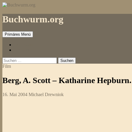
Zum
Inhalt
springen
Buchwurm.org
Primäres Menü
Impressum
Kontakt
Suchen
nach:
Film
Berg, A. Scott – Katharine Hepburn
16. Mai 2004
Michael Drewniok