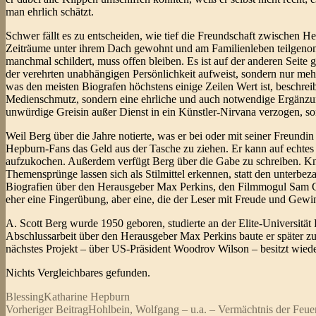
man ehrlich schätzt.
Schwer fällt es zu entscheiden, wie tief die Freundschaft zwischen H
Zeiträume unter ihrem Dach gewohnt und am Familienleben teilgenom
manchmal schildert, muss offen bleiben. Es ist auf der anderen Seite
der verehrten unabhängigen Persönlichkeit aufweist, sondern nur mehr
was den meisten Biografen höchstens einige Zeilen Wert ist, beschreibt
Medienschmutz, sondern eine ehrliche und auch notwendige Ergänzung.
unwürdige Greisin außer Dienst in ein Künstler-Nirvana verzogen, so
Weil Berg über die Jahre notierte, was er bei oder mit seiner Freundin
Hepburn-Fans das Geld aus der Tasche zu ziehen. Er kann auf echtes
aufzukochen. Außerdem verfügt Berg über die Gabe zu schreiben. Knap
Themensprünge lassen sich als Stilmittel erkennen, statt den unterbe
Biografien über den Herausgeber Max Perkins, den Filmmogul Sam Gold
eher eine Fingerübung, aber eine, die der Leser mit Freude und Gew
A. Scott Berg wurde 1950 geboren, studierte an der Elite-Universität 
Abschlussarbeit über den Herausgeber Max Perkins baute er später zu 
nächstes Projekt – über US-Präsident Woodrov Wilson – besitzt wiede
Nichts Vergleichbares gefunden.
Blessing
Katharine Hepburn
Beitragsnavigation
Vorheriger Beitrag
Hohlbein, Wolfgang – u.a. – Vermächtnis der Feue