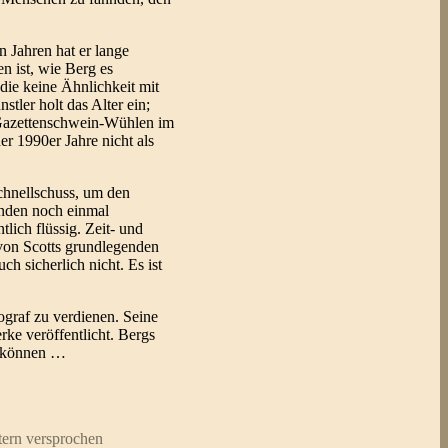
n Jahren hat er lange
 ist, wie Berg es
die keine Ähnlichkeit mit
tler holt das Alter ein;
in Gazettenschwein-Wühlen im
r 1990er Jahre nicht als
Schnellschuss, um den
enden noch einmal
lich flüssig. Zeit- und
 von Scotts grundlegenden
 sicherlich nicht. Es ist
iograf zu verdienen. Seine
rke veröffentlicht. Bergs
zu können …
ern versprochen