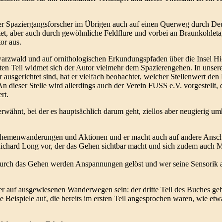
er Spaziergangsforscher im Übrigen auch auf einen Querweg durch De
t, aber auch durch gewöhnliche Feldflure und vorbei an Braunkohleta
or aus.
arzwald und auf ornithologischen Erkundungspfaden über die Insel Hi
n Teil widmet sich der Autor vielmehr dem Spazierengehen. In unseren
r ausgerichtet sind, hat er vielfach beobachtet, welcher Stellenwert d
An dieser Stelle wird allerdings auch der Verein FUSS e.V. vorgestellt, 
rt.
rwähnt, bei der es hauptsächlich darum geht, ziellos aber neugierig u
ne Themenwanderungen und Aktionen und er macht auch auf andere Ans
Richard Long vor, der das Gehen sichtbar macht und sich zudem auch Ma
durch das Gehen werden Anspannungen gelöst und wer seine Sensorik a
 auf ausgewiesenen Wanderwegen sein: der dritte Teil des Buches geh
ige Beispiele auf, die bereits im ersten Teil angesprochen waren, wie et