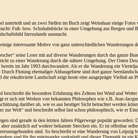
el unterteilt und an zwei Stellen im Buch zeigt Weisshaar einige Foto
macht: Fuß- bzw. Schuhabdrücke in einer Umgebung aus Bergen und B
schaftsbild hierzulande ausmacht.
e einige interessante Motive von ganz unterschiedlichen Wanderungen d
forscher“ seine Leser mit auf diverse Wanderungen durch das ganze Bu
ufbricht zu einer Wanderung durch die nähere Umgebung. Der Osten Deu
ereits im Jahr 1993 durchwandert. Als er die Wanderung ein Viertelja
ld: Durch Flutung ehemaliger Abbaugebiete sind dort ganze Seenlandscha
die rekultivierte Landschaft zeigt heute eine ausgeprägte Vielfalt an 
und beschreibt die besondere Erfahrung des Zeltens bei Wind und Wetter i
igt er sich mit Werken von bekannten Philosophen wie z.B. Jean-Jacq
nschätzung darüber ab, wie es aus heutiger Sicht betrachtet werden kön
er zur Welt“ und beschreibt selbst fast schon philosophisch, wie er E
ungen sind gerade in den letzten Jahren Pilgerwege populär geworden:
aber zusätzlich auf weitere bekannte Strecken ein. Er ist offenbar selb
ressengebunden sind. So beschreibt er eine Wanderung von Leipzig bis
dern sind für ihn miteinander verknüpft und dieser Thematik ist ein K