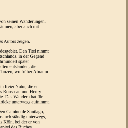
s von seinen Wanderungen.
äumen, aber auch mit
es Autors zeigen.
ndesgebiet. Den Titel nimmt
tschlands, in der Gegend
hrhundert später
ften entstanden, die
Pflanzen, wo früher Abraum
n freier Natur, die er
ues Rousseau und Henry
nte. Das Wandern hat für
indrücke unterwegs aufnimmt.
 Den Camino de Santiago,
er auch ständig unterwegs,
 Köln, bei der er von
apitel des Buches