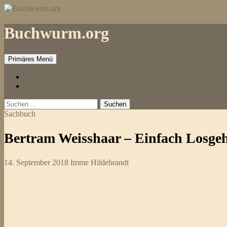
Zum
Inhalt
springen
Buchwurm.org
Primäres Menü
Impressum
Kontakt
Suchen
nach:
Sachbuch
Bertram Weisshaar – Einfach Losge
14. September 2018
Imme Hildebrandt