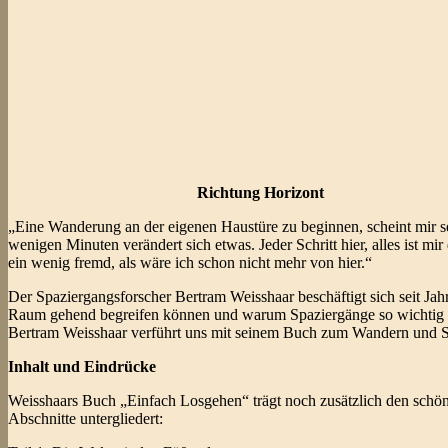
Richtung Horizont
„Eine Wanderung an der eigenen Haustüre zu beginnen, scheint mir s
wenigen Minuten verändert sich etwas. Jeder Schritt hier, alles ist mi
ein wenig fremd, als wäre ich schon nicht mehr von hier.“
Der Spaziergangsforscher Bertram Weisshaar beschäftigt sich seit J
Raum gehend begreifen können und warum Spaziergänge so wichtig f
Bertram Weisshaar verführt uns mit seinem Buch zum Wandern und Stre
Inhalt und Eindrücke
Weisshaars Buch „Einfach Losgehen“ trägt noch zusätzlich den schö
Abschnitte untergliedert: