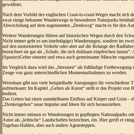
gewidmet.
Nach dem Vorbild des englischen Coast-to-coast-Weges macht sich d
zwar einige bekannte Wanderwege in besonderen Naturparks beinhalte
Abwechslung auf dem sogenannten „Denkweg“ macht es für den Aut
Weitere Wanderungen führen auf historischen Wegen durch den Schw
Nicht immer geht es um (mehrtägige) Wanderungen, sondern im zweite
auf den motorisierten Verkehr oder aber auf die Belange der Radfahre
bezeichnet sie gar als „Schafe, die sich duldsam einpferchen lassen“. 
(Spazier)Geher einsetzt und etwa auch gemeinsame Märsche organisie
Im Vergleich dazu wird das „Streunen“ als fußläufige Fortbewegung e
Zeuge von ganz unterschiedlichen Momentaufnahmen zu werden.
Weisshaar gibt uns viele beispielhafte Anregungen für verschiede
aufmerksam: Im Kapitel „Gehen als Kunst“ stellt er das Projekt von 
bedient.
Das Gehen hat einen unmittelbaren Einfluss auf Körper und Geist – 
„Denkengehen“ neue Impulse und Ideen für sich herausziehen.
Nicht immer müssen es Wanderungen in gepflegten Nationalparks oder
Autor als „kritische“ Landschaften bezeichnet, ein. Hier greift er ein
Tagebau-Halden, aber auch andere Agrarsteppen.