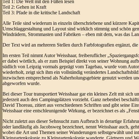
Teil 1: Die Welt mit den Füßen lesen
Teil 2: Gehen ist Kraft
Teil 3: Pfade in die kritische Landschaft
Alle Teile sind wiederum in einzeln überschriebene und kürzere Kapit
Umschlaggestaltung und Layout sind wirklich stimmig und schön ge
Windrädern, Strommasten und Fabriken – eben mit dem, was das Land
Der Text wird an mehreren Stellen durch Farbfotografien ergänzt, di
Im ersten Teil nimmt Autor Weisshaar, freiberuflicher „Spaziergangs
er dabei wörtlich, als er zum Beispiel direkt von seiner Wohnung a
südlich von Leipzig vormals geprägt vom Tagebau, wurde vom Autor b
wiederholt, zeigt sich ihm ein vollständig verändertes Landschaftsbi
inzwischen entsprechend als Naherholungsgebiete genutzt werden und 
abgeworfen wurde.
Bei dieser Tour transportiert Weisshaar gar ein kleines Zelt mit sich 
jederzeit auch den Campingplätzen vorzieht. Ganz nebenbei beschäft
David Thoreau, zitiert aus verschiedenen Schriften und gibt seine Ei
Weisshaar eine entschleunigende Wirkung, er bezeichnet es als „Fenst
Nicht zuletzt aus dieser Sehnsucht zum Aufbruch in derartige Erfahr
oder landläufig als Jacobsweg bezeichnet, nennt Weisshaar auch, geht 
wobei die Art und Themen seiner Wanderungen selbstgewählt und inte
Kleingartenkolonie zu Kleingartenkolonie wanderte. Gärtnern und Wan