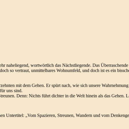
ehr naheliegend, wortwörtlich das Nächstliegende. Das Überraschende 
r doch so vertraut, unmittelbares Wohnumfeld, und doch ist es ein bissch
ahrzehnten mit dem Gehen. Er spürt nach, wie sich unsere Wahrnehmung 
ür uns sind.
unen. Denn: Nichts führt dichter in die Welt hinein als das Gehen. Lo
nen Untertitel: „Vom Spazieren, Streunen, Wandern und vom Denkengeh