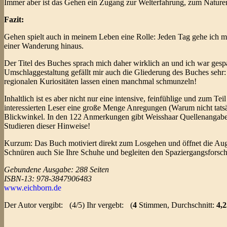
Immer aber ist das Gehen ein Zugang zur Welterfahrung, zum Nature
Fazit:
Gehen spielt auch in meinem Leben eine Rolle: Jeden Tag gehe ich 
einer Wanderung hinaus.
Der Titel des Buches sprach mich daher wirklich an und ich war ges
Umschlaggestaltung gefällt mir auch die Gliederung des Buches sehr:
regionalen Kuriositäten lassen einen manchmal schmunzeln!
Inhaltlich ist es aber nicht nur eine intensive, feinfühlige und zum
interessierten Leser eine große Menge Anregungen (Warum nicht tats
Blickwinkel. In den 122 Anmerkungen gibt Weisshaar Quellenangaben
Studieren dieser Hinweise!
Kurzum: Das Buch motiviert direkt zum Losgehen und öffnet die Aug
Schnüren auch Sie Ihre Schuhe und begleiten den Spaziergangsforsc
Gebundene Ausgabe: 288 Seiten
ISBN-13: 978-3847906483
www.eichborn.de
Der Autor vergibt:
(4/5) Ihr vergebt:
(
4
Stimmen, Durchschnitt:
4,2