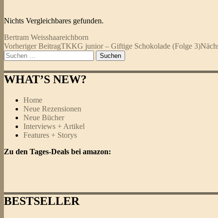
Nichts Vergleichbares gefunden.
Bertram Weisshaar
eichborn
Beitragsnavigation
Vorheriger Beitrag
TKKG junior – Giftige Schokolade (Folge 3)
Nächs
Suchen
nach:
WHAT’S NEW?
Home
Neue Rezensionen
Neue Bücher
Interviews + Artikel
Features + Storys
Zu den Tages-Deals bei amazon:
BESTSELLER