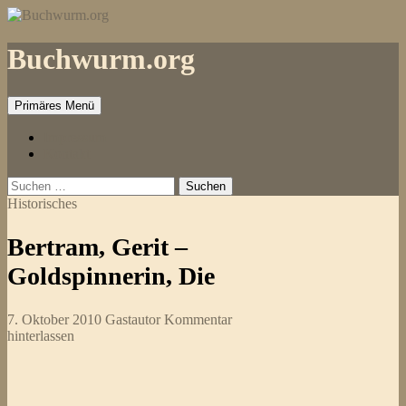
Zum
Inhalt
springen
Buchwurm.org
Primäres Menü
Impressum
Kontakt
Suchen
nach:
Historisches
Bertram, Gerit –
Goldspinnerin, Die
7. Oktober 2010
Gastautor
Kommentar
hinterlassen