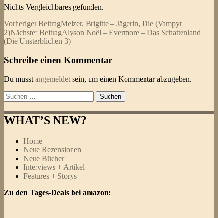
Nichts Vergleichbares gefunden.
Beitragsnavigation
Vorheriger Beitrag
Melzer, Brigitte – Jägerin, Die (Vampyr
2)
Nächster Beitrag
Alyson Noël – Evermore – Das Schattenland
(Die Unsterblichen 3)
Schreibe einen Kommentar
Du musst
angemeldet
sein, um einen Kommentar abzugeben.
Suchen
nach:
WHAT’S NEW?
Home
Neue Rezensionen
Neue Bücher
Interviews + Artikel
Features + Storys
Zu den Tages-Deals bei amazon: