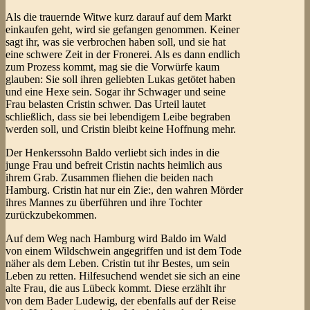
Als die trauernde Witwe kurz darauf auf dem Markt
einkaufen geht, wird sie gefangen genommen. Keiner
sagt ihr, was sie verbrochen haben soll, und sie hat
eine schwere Zeit in der Fronerei. Als es dann endlich
zum Prozess kommt, mag sie die Vorwürfe kaum
glauben: Sie soll ihren geliebten Lukas getötet haben
und eine Hexe sein. Sogar ihr Schwager und seine
Frau belasten Cristin schwer. Das Urteil lautet
schließlich, dass sie bei lebendigem Leibe begraben
werden soll, und Cristin bleibt keine Hoffnung mehr.
Der Henkerssohn Baldo verliebt sich indes in die
junge Frau und befreit Cristin nachts heimlich aus
ihrem Grab. Zusammen fliehen die beiden nach
Hamburg. Cristin hat nur ein Zie:, den wahren Mörder
ihres Mannes zu überführen und ihre Tochter
zurückzubekommen.
Auf dem Weg nach Hamburg wird Baldo im Wald
von einem Wildschwein angegriffen und ist dem Tode
näher als dem Leben. Cristin tut ihr Bestes, um sein
Leben zu retten. Hilfesuchend wendet sie sich an eine
alte Frau, die aus Lübeck kommt. Diese erzählt ihr
von dem Bader Ludewig, der ebenfalls auf der Reise