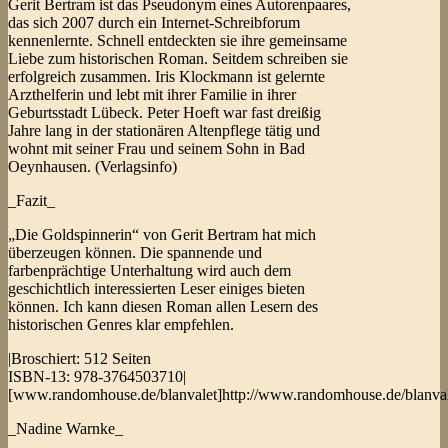
Gerit Bertram ist das Pseudonym eines Autorenpaares,
das sich 2007 durch ein Internet-Schreibforum
kennenlernte. Schnell entdeckten sie ihre gemeinsame
Liebe zum historischen Roman. Seitdem schreiben sie
erfolgreich zusammen. Iris Klockmann ist gelernte
Arzthelferin und lebt mit ihrer Familie in ihrer
Geburtsstadt Lübeck. Peter Hoeft war fast dreißig
Jahre lang in der stationären Altenpflege tätig und
wohnt mit seiner Frau und seinem Sohn in Bad
Oeynhausen. (Verlagsinfo)
_Fazit_
„Die Goldspinnerin“ von Gerit Bertram hat mich
überzeugen können. Die spannende und
farbenprächtige Unterhaltung wird auch dem
geschichtlich interessierten Leser einiges bieten
können. Ich kann diesen Roman allen Lesern des
historischen Genres klar empfehlen.
|Broschiert: 512 Seiten
ISBN-13: 978-3764503710|
[www.randomhouse.de/blanvalet]http://www.randomhouse.de/blanva
_Nadine Warnke_