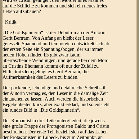
Wird es Cristin gelingen, dem Mörder ihres Mannes
auf die Schliche zu kommen und sich ein neues freies
Leben aufzubauen?
_Kritik_
„Die Goldspinnerin“ ist der Debütroman der Autorin
Gerit Bertram. Von Anfang an bleibt der Leser
gefesselt. Spannend und temporeich entwickelt sich ab
der ersten Seite ein Spannungsbogen, der zu immer
neuen Höhen findet. Es gibt zwar kaum
überraschende Wendungen, und gerade bei dem Mord
an Cristins Ehemann kommt oft nur der Zufall zu
Hilfe, trotzdem gelingt es Gerit Bertram, die
Aufmerksamkeit des Lesers zu binden.
Der packende, lebendige und detailreiche Schreibstil
der Autorin vermag es, den Leser in die damalige Zeit
eintauchen zu lassen. Auch werden die historischen
Begebenheiten kurz, aber exakt erklärt, und so entsteht
ein rundes Bild in „Die Goldspinnerin“.
Der Roman ist in drei Teile untergliedert, die jeweils
eine große Etappe der Protagonisten Baldo und Cristin
beschreiben. Der erste Teil bezieht sich auf das Leben
der Protagonisten in Lübeck, bis zum Zeitpunkt, an