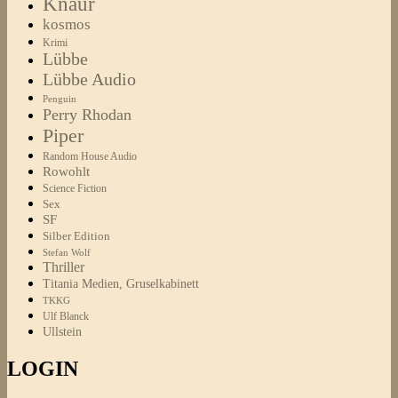
Knaur
kosmos
Krimi
Lübbe
Lübbe Audio
Penguin
Perry Rhodan
Piper
Random House Audio
Rowohlt
Science Fiction
Sex
SF
Silber Edition
Stefan Wolf
Thriller
Titania Medien, Gruselkabinett
TKKG
Ulf Blanck
Ullstein
LOGIN