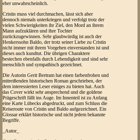
eher unwahrscheinlich.
Cristin muss viel durchmachen, lässt sich aber
dennoch niemals unterkriegen und verfolgt trotz der
vielen Schwierigkeiten ihr Ziel, den Mord an ihrem
Mann aufzuklären und ihre Tochter
zurückzugewinnen. Sehr glaubwürdig ist auch der
Henkerssohn Baldo, der trotz seiner Liebe zu Cristin
nicht immer mit ihrem Vorgehen einverstanden ist und
dieses auch kundtut. Die übrigen Charaktere
bestechen ebenfalls durch Lebendigkeit und sind sehr
menschlich und sympathisch gezeichnet.
Die Autorin Gerit Bertram hat einen farbenfrohen und
mitreißenden historischen Roman geschrieben, der
dem interessierten Leser einiges zu bieten hat. Auch
das Cover wirkt sehr ansprechend und die goldene
Prägeschrift fällt ins Auge. Im Innenteil ist zu Anfang
eine Karte Lübecks abgedruckt, und zum Schluss die
Reiseroute von Cristin und Baldo aufgezeichnet. Ein
Glossar erklärt historische und nicht jedem bekannte
Begriffe.
_Autor_