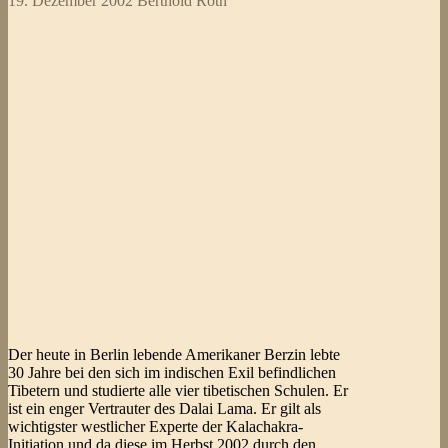
19. Dezember 2002
Berthold Roth
Der heute in Berlin lebende Amerikaner Berzin lebte
30 Jahre bei den sich im indischen Exil befindlichen
Tibetern und studierte alle vier tibetischen Schulen. Er
ist ein enger Vertrauter des Dalai Lama. Er gilt als
wichtigster westlicher Experte der Kalachakra-
Initiation und da diese im Herbst 2002 durch den