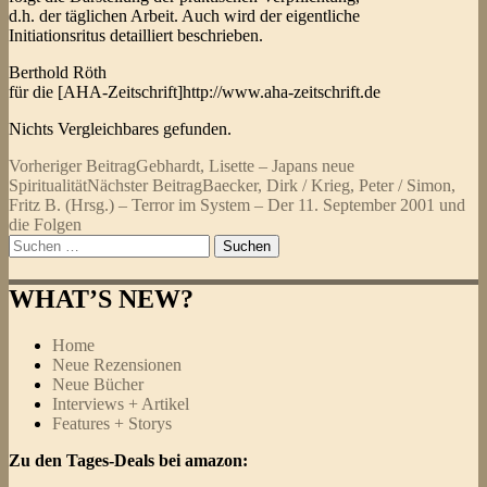
d.h. der täglichen Arbeit. Auch wird der eigentliche
Initiationsritus detailliert beschrieben.
Berthold Röth
für die [AHA-Zeitschrift]http://www.aha-zeitschrift.de
Nichts Vergleichbares gefunden.
Beitragsnavigation
Vorheriger Beitrag
Gebhardt, Lisette – Japans neue
Spiritualität
Nächster Beitrag
Baecker, Dirk / Krieg, Peter / Simon,
Fritz B. (Hrsg.) – Terror im System – Der 11. September 2001 und
die Folgen
Suchen
nach:
WHAT’S NEW?
Home
Neue Rezensionen
Neue Bücher
Interviews + Artikel
Features + Storys
Zu den Tages-Deals bei amazon: