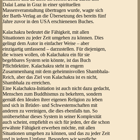
Dalai Lama in Graz in einer spirituellen
Massenveranstaltung übertragen wurde, wagte sich
der Barth-Verlag an die Übersetzung des bereits fünf
Jahre zuvor in den USA erschienenen Buches.
Kalachakra bedeutet die Fähigkeit, mit allen
Situationen zu jeder Zeit umgehen zu können. Dies
gelingt dem Autor in einfacher Weise – aber
einzigartig umfassend – darzustellen. Für diejenigen,
die wissen wollen, ob Kalachakra ein für sie
begehbares System sein könnte, ist das Buch
Pflichtlektüre. Kalachakra steht in engem
Zusammenhang mit dem geheimnisvollen Shambhala-
Reich, aber das Ziel von Kalachakra ist es nicht,
Shambhala zu erreichen.
Eine Kalachakra-Initiation ist auch nicht dazu gedacht,
Menschen zum Buddhismus zu bekehren, sondern
gemäß den Idealen ihrer eigenen Religion zu leben
und sich in Brüder- und Schwesternschaften mit
anderen zu vereinigen, die dies ebenfalls tun. So
unübersehbar dieses System in seiner Komplexität
auch scheint, empfiehlt es sich für jeden, der die schon
erwähnte Fähigkeit erwerben möchte, mit allen
Situationen umgehen zu können, und das zu jeder Zeit
und in jedem Umfang. Besonders wir westliche