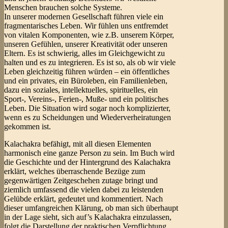
Menschen brauchen solche Systeme.
In unserer modernen Gesellschaft führen viele ein
fragmentarisches Leben. Wir fühlen uns entfremdet
von vitalen Komponenten, wie z.B. unserem Körper,
unseren Gefühlen, unserer Kreativität oder unseren
Eltern. Es ist schwierig, alles im Gleichgewicht zu
halten und es zu integrieren. Es ist so, als ob wir viele
Leben gleichzeitig führen würden – ein öffentliches
und ein privates, ein Büroleben, ein Familienleben,
dazu ein soziales, intellektuelles, spirituelles, ein
Sport-, Vereins-, Ferien-, Muße- und ein politisches
Leben. Die Situation wird sogar noch komplizierter,
wenn es zu Scheidungen und Wiederverheiratungen
gekommen ist.
Kalachakra befähigt, mit all diesen Elementen
harmonisch eine ganze Person zu sein. Im Buch wird
die Geschichte und der Hintergrund des Kalachakra
erklärt, welches überraschende Bezüge zum
gegenwärtigen Zeitgeschehen zutage bringt und
ziemlich umfassend die vielen dabei zu leistenden
Gelübde erklärt, gedeutet und kommentiert. Nach
dieser umfangreichen Klärung, ob man sich überhaupt
in der Lage sieht, sich auf’s Kalachakra einzulassen,
folgt die Darstellung der praktischen Verpflichtung,