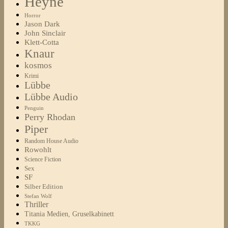
Heyne
Horror
Jason Dark
John Sinclair
Klett-Cotta
Knaur
kosmos
Krimi
Lübbe
Lübbe Audio
Penguin
Perry Rhodan
Piper
Random House Audio
Rowohlt
Science Fiction
Sex
SF
Silber Edition
Stefan Wolf
Thriller
Titania Medien, Gruselkabinett
TKKG