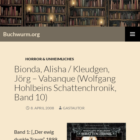
Zum
Inhalt
springen
Buchwurm.org
PRIMÄR
MENÜ
HORROR & UNHEIMLICHES
Bionda, Alisha / Kleudgen,
Jörg – Vabanque (Wolfgang
Hohlbeins Schattenchronik,
Band 10)
8. APRIL 2008
GASTAUTOR
Band 1: [„Der ewig
dunkle Traum“ 1899