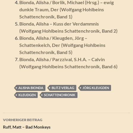
Bionda, Alisha / Borlik, Michael (Hrsg.) – ewig
dunkle Traum, Der (Wolfgang Hohlbeins
Schattenchronik, Band 1)
Bionda, Alisha – Kuss der Verdammnis
(Wolfgang Hohlbeins Schattenchronik, Band 2)
Bionda, Alisha / Kleugden, Jörg –
Schattenkelch, Der (Wolfgang Hohlbeins
Schattenchronik, Band 5)
Bionda, Alisha / Parzzival, S.H.A. – Calvin
(Wolfgang Hohlbeins Schattenchronik, Band 6)
ALISHA BIONDA
BLITZ-VERLAG
JÖRG KLEUGDEN
KLEUDGEN
SCHATTENCHRONIK
Beitragsnavigation
VORHERIGER BEITRAG
Ruff, Matt – Bad Monkeys