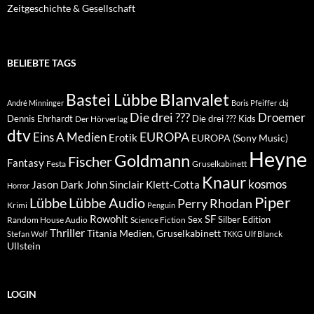
Zeitgeschichte & Gesellschaft
BELIEBTE TAGS
Blanvalet
Bastei Lübbe
André Minninger
Boris Pfeiffer
cbj
Die drei ???
Droemer
Dennis Ehrhardt
Die drei ??? Kids
Der Hörverlag
dtv
EUROPA
Eins A Medien
Erotik
EUROPA (Sony Music)
Heyne
Goldmann
Fischer
Fantasy
Festa
Gruselkabinett
Knaur
kosmos
Klett-Cotta
Jason Dark
John Sinclair
Horror
Piper
Lübbe Audio
Lübbe
Perry Rhodan
Krimi
Penguin
Rowohlt
SF
Sex
Silber Edition
Random House Audio
Science Fiction
Thriller
Titania Medien, Gruselkabinett
Ulf Blanck
Stefan Wolf
TKKG
Ullstein
LOGIN