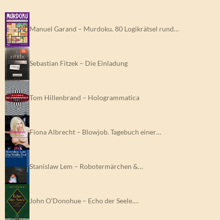
Manuel Garand – Murdoku. 80 Logikrätsel rund…
Sebastian Fitzek – Die Einladung
Tom Hillenbrand – Hologrammatica
Fiona Albrecht – Blowjob. Tagebuch einer…
Stanislaw Lem – Robotermärchen &…
John O’Donohue – Echo der Seele.…