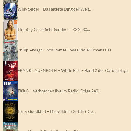
Willy Seidel – Das älteste Ding der Welt…
Timothy Greenfield-Sanders – XXX: 30…
Philip Ardagh – Schlimmes Ende (Eddie Dickens 01)
FRANK LAUENROTH – White Fire – Band 2 der Corona Saga
TKKG – Verbrechen live im Radio (Folge 242)
Terry Goodkind – Die goldene Göttin (Die…